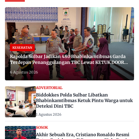
KESEHATAN
Kapolda Sulbar Jadikan 480 Bhabinkamtibmas Garda
Terdepan Penanggulangan TBC Lewat KETUK DOORS
di 650 Desa
6 Agustus 2026
ADVERTORIAL
Biddokkes Polda Sulbar Libatkan
Bhabinkamtibmas Ketuk Pintu Warga untuk
Deteksi Dini TBC
1 Agustus 2026
SOSOK
Akhir Sebuah Era, Cristiano Ronaldo Resmi