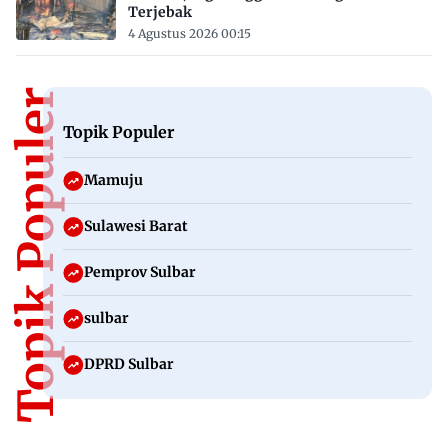
Terjebak
4 Agustus 2026 00:15
Topik Populer
Topik Populer
Mamuju
Sulawesi Barat
Pemprov Sulbar
sulbar
DPRD Sulbar