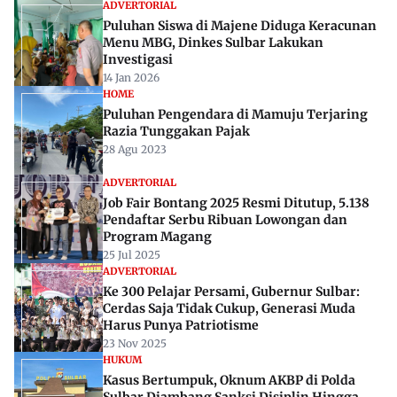
ADVERTORIAL
Puluhan Siswa di Majene Diduga Keracunan
Menu MBG, Dinkes Sulbar Lakukan
Investigasi
14 Jan 2026
HOME
Puluhan Pengendara di Mamuju Terjaring
Razia Tunggakan Pajak
28 Agu 2023
ADVERTORIAL
Job Fair Bontang 2025 Resmi Ditutup, 5.138
Pendaftar Serbu Ribuan Lowongan dan
Program Magang
25 Jul 2025
ADVERTORIAL
Ke 300 Pelajar Persami, Gubernur Sulbar:
Cerdas Saja Tidak Cukup, Generasi Muda
Harus Punya Patriotisme
23 Nov 2025
HUKUM
Kasus Bertumpuk, Oknum AKBP di Polda
Sulbar Diambang Sanksi Disiplin Hingga