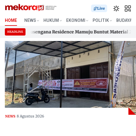
Live
HOME
NEWS
HUKUM
EKONOMI
POLITIK
BUDAYA
mahan Samusengana Residence Mamuju Buntut Material 200 Jut
HEADLINE
mahan Samusengana Residence Mamuju Buntut Material 200 Jut
Skip
to
content
8 Agustus 2026
NEWS