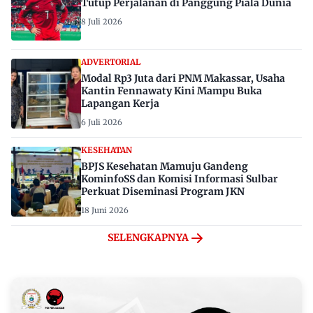
Tutup Perjalanan di Panggung Piala Dunia
8 Juli 2026
ADVERTORIAL
Modal Rp3 Juta dari PNM Makassar, Usaha
Kantin Fennawaty Kini Mampu Buka
Lapangan Kerja
6 Juli 2026
KESEHATAN
BPJS Kesehatan Mamuju Gandeng
KominfoSS dan Komisi Informasi Sulbar
Perkuat Diseminasi Program JKN
18 Juni 2026
SELENGKAPNYA