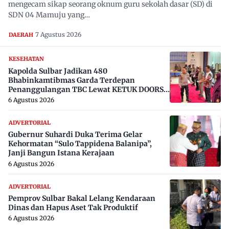
mengecam sikap seorang oknum guru sekolah dasar (SD) di
SDN 04 Mamuju yang…
7 Agustus 2026
DAERAH
KESEHATAN
Kapolda Sulbar Jadikan 480
Bhabinkamtibmas Garda Terdepan
Penanggulangan TBC Lewat KETUK DOORS
di 650 Desa
6 Agustus 2026
ADVERTORIAL
Gubernur Suhardi Duka Terima Gelar
Kehormatan “Sulo Tappidena Balanipa”,
Janji Bangun Istana Kerajaan
6 Agustus 2026
ADVERTORIAL
Pemprov Sulbar Bakal Lelang Kendaraan
Dinas dan Hapus Aset Tak Produktif
6 Agustus 2026