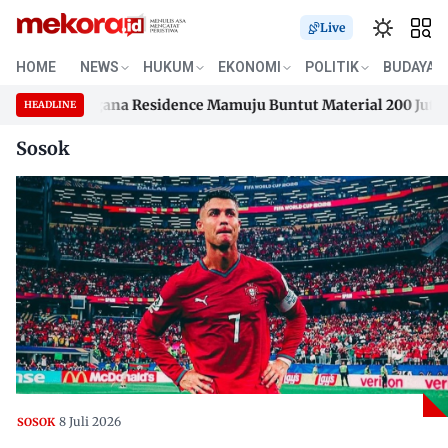
Live
HOME
NEWS
HUKUM
EKONOMI
POLITIK
BUDAYA
an Samusengana Residence Mamuju Buntut Material 200 Juta B
HEADLINE
Skip
an Samusengana Residence Mamuju Buntut Material 200 Juta B
Sosok
to
content
8 Juli 2026
SOSOK