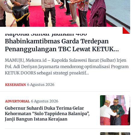
Kapolda Sulbar Jadikan 480
Bhabinkamtibmas Garda Terdepan
Penanggulangan TBC Lewat KETUK
DOORS di 650 Desa
MAMUJU, Mekora.id – Kapolda Sulawesi Barat (Sulbar) Irjen
Pol. Adi Deriyan Jayamarta mendorong optimalisasi Program
KETUK DOORS sebagai strategi proaktif…
6 Agustus 2026
KESEHATAN
6 Agustus 2026
ADVERTORIAL
Gubernur Suhardi Duka Terima Gelar
Kehormatan “Sulo Tappidena Balanipa”,
Janji Bangun Istana Kerajaan