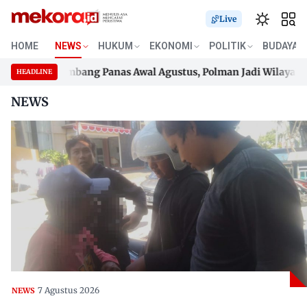
Live
HOME
NEWS
HUKUM
EKONOMI
POLITIK
BUDAYA
isi
Gelombang Panas Awal Agustus, Polman Jadi Wilayah Terpa
HEADLINE
Skip
isi
Gelombang Panas Awal Agustus, Polman Jadi Wilayah Terpa
NEWS
to
content
7 Agustus 2026
NEWS