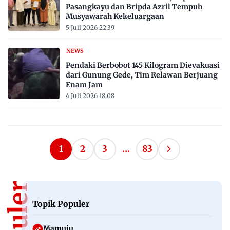
Pasangkayu dan Bripda Azril Tempuh
Musyawarah Kekeluargaan
5 Juli 2026 22:39
NEWS
Pendaki Berbobot 145 Kilogram Dievakuasi
dari Gunung Gede, Tim Relawan Berjuang
Enam Jam
4 Juli 2026 18:08
Paginasi
1
2
3
…
83
Halaman
pos
Berikutnya
Topik Populer
Mamuju