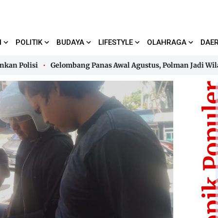
I
POLITIK
BUDAYA
LIFESTYLE
OLAHRAGA
DAE
olisi
Gelombang Panas Awal Agustus, Polman Jadi Wilayah Ter
olisi
Gelombang Panas Awal Agustus, Polman Jadi Wilayah Ter
Topik Pop