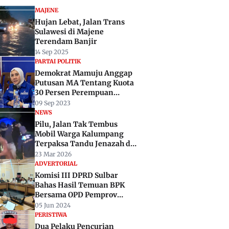
MAJENE
Hujan Lebat, Jalan Trans
Sulawesi di Majene
Terendam Banjir
14 Sep 2025
PARTAI POLITIK
Demokrat Mamuju Anggap
Putusan MA Tentang Kuota
30 Persen Perempuan
Dipaksakan
09 Sep 2023
NEWS
Pilu, Jalan Tak Tembus
Mobil Warga Kalumpang
Terpaksa Tandu Jenazah di
Gelap Malam
23 Mar 2026
ADVERTORIAL
Komisi III DPRD Sulbar
Bahas Hasil Temuan BPK
Bersama OPD Pemprov
Sulbar
05 Jun 2024
PERISTIWA
Dua Pelaku Pencurian