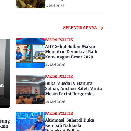
14 Mei 2026
SELENGKAPNYA
PARTAI POLITIK
AHY Sebut Sulbar Makin
Membiru, Demokrat Raih
Kemenagan Besar 2029
24 Mei 2026
PARTAI POLITIK
Buka Musda IV Hanura
an
Sulbar, Anshori Saleh Minta
Mesin Partai Bergerak
Menangkan Pemilu 2029
24 Mei 2026
PARTAI POLITIK
Aklamasi, Suhardi Duka
gsung
Kembali Nahkodai
Raih
Demokrat Sulbar