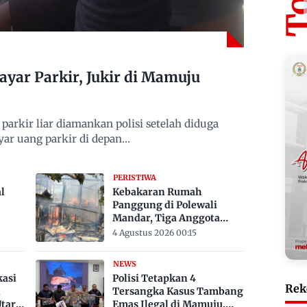
yar Parkir, Jukir di Mamuju
arkir liar diamankan polisi setelah diduga
r uang parkir di depan…
PERISTIWA
l
Kebakaran Rumah
Panggung di Polewali
Mandar, Tiga Anggota
i 33
Keluarga Tewas Terjebak
4 Agustus 2026 00:15
NEWS
kasi
Polisi Tetapkan 4
Rek
,
Tersangka Kasus Tambang
tara
Emas Ilegal di Mamuju,