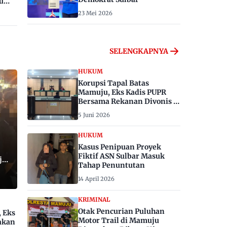
u
23 Mei 2026
SELENGKAPNYA
HUKUM
Korupsi Tapal Batas
Mamuju, Eks Kadis PUPR
Bersama Rekanan Divonis 6
dan 8 Tahun Penjara
5 Juni 2026
HUKUM
Kasus Penipuan Proyek
Fiktif ASN Sulbar Masuk
ju,
Tahap Penuntutan
14 April 2026
KRIMINAL
Otak Pencurian Puluhan
, Eks
Motor Trail di Mamuju
akan