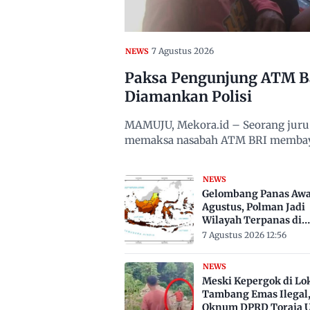
7 Agustus 2026
NEWS
Paksa Pengunjung ATM Ba
Diamankan Polisi
MAMUJU, Mekora.id – Seorang juru p
memaksa nasabah ATM BRI membaya
NEWS
Gelombang Panas Awa
Agustus, Polman Jadi
Wilayah Terpanas di
Sulbar Suhu Lebih Dar
7 Agustus 2026 12:56
Derajat Celsius
NEWS
Meski Kepergok di Lo
Tambang Emas Ilegal
Oknum DPRD Toraja U