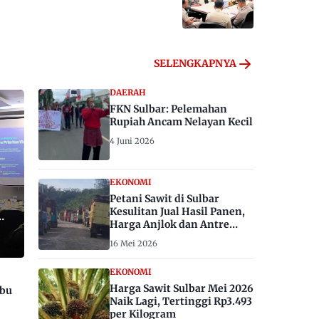
SELENGKAPNYA
DAERAH
FKN Sulbar: Pelemahan
Rupiah Ancam Nelayan Kecil
4 Juni 2026
EKONOMI
Petani Sawit di Sulbar
Kesulitan Jual Hasil Panen,
Harga Anjlok dan Antre
Berhari-hari
16 Mei 2026
EKONOMI
Harga Sawit Sulbar Mei 2026
ibu
Naik Lagi, Tertinggi Rp3.493
per Kilogram