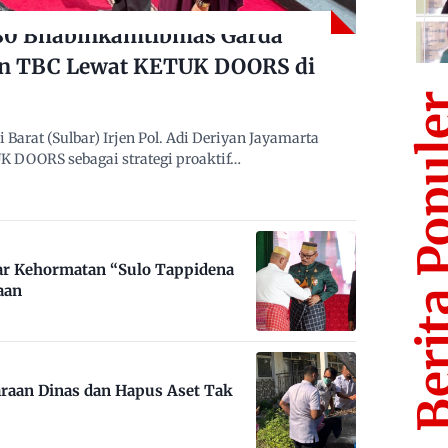
480 Bhabinkamtibmas Garda
n TBC Lewat KETUK DOORS di
Berita Po
arat (Sulbar) Irjen Pol. Adi Deriyan Jayamarta
 DOORS sebagai strategi proaktif…
ar Kehormatan “Sulo Tappidena
aan
raan Dinas dan Hapus Aset Tak