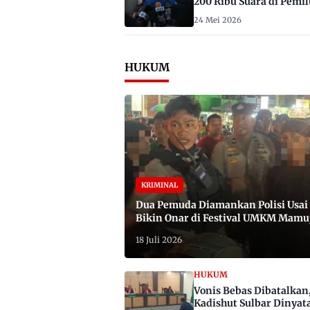
200 Ribu Suara di Pemil
2029
24 Mei 2026
HUKUM
KRIMINAL
Dua Pemuda Diamankan Polisi Usai
Bikin Onar di Festival UMKM Mamu
Satu Bawa Badik
18 Juli 2026
HUKUM
Vonis Bebas Dibatalkan
Kadishut Sulbar Dinyat