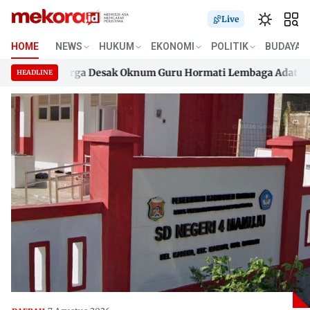
Live
HOME
NEWS
HUKUM
EKONOMI
POLITIK
BUDAYA
k, Keluarga Desak Oknum Guru Hormati Lembaga Adat Boneha
HEADLINE
k, Keluarga Desak Oknum Guru Hormati Lembaga Adat Boneha
Skip
to
content