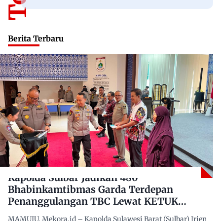
Berita Terbaru
Kapolda Sulbar Jadikan 480
Bhabinkamtibmas Garda Terdepan
Penanggulangan TBC Lewat KETUK
DOORS di 650 Desa
MAMUJU, Mekora.id – Kapolda Sulawesi Barat (Sulbar) Irjen