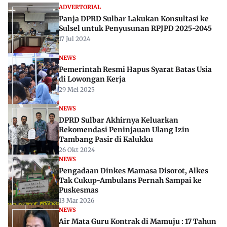
ADVERTORIAL
Panja DPRD Sulbar Lakukan Konsultasi ke
Sulsel untuk Penyusunan RPJPD 2025-2045
17 Jul 2024
NEWS
Pemerintah Resmi Hapus Syarat Batas Usia
di Lowongan Kerja
29 Mei 2025
NEWS
DPRD Sulbar Akhirnya Keluarkan
Rekomendasi Peninjauan Ulang Izin
Tambang Pasir di Kalukku
26 Okt 2024
NEWS
Pengadaan Dinkes Mamasa Disorot, Alkes
Tak Cukup-Ambulans Pernah Sampai ke
Puskesmas
13 Mar 2026
NEWS
Air Mata Guru Kontrak di Mamuju : 17 Tahun