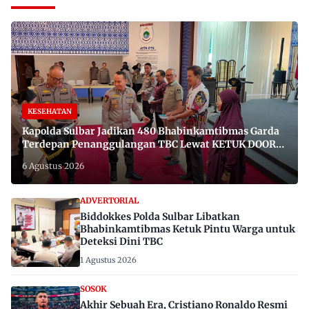
KESEHATAN
Kapolda Sulbar Jadikan 480 Bhabinkamtibmas Garda
Terdepan Penanggulangan TBC Lewat KETUK DOORS
di 650 Desa
6 Agustus 2026
ADVERTORIAL
Biddokkes Polda Sulbar Libatkan
Bhabinkamtibmas Ketuk Pintu Warga untuk
Deteksi Dini TBC
1 Agustus 2026
SOSOK
Akhir Sebuah Era, Cristiano Ronaldo Resmi