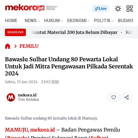
Live
Bawaslu
HOME
NEWS
HUKUM
EKONOMI
POLITIK
BUDAYA
Sulbar
Undang 80
 Mamuju Buntut Material 200 Juta Belum Dibayar
Kebakara
HEADLINE
Pewarta
Skip
Lokal Untuk
 Mamuju Buntut Material 200 Juta Belum Dibayar
Kebakara
to
PEMILU
Jadi Mitra
content
Pengawasan
Bawaslu Sulbar Undang 80 Pewarta Lokal
Pilkada
Untuk Jadi Mitra Pengawasan Pilkada Serentak
Serentak
2024
2024
Sabtu, 15 Jun 2024
23:02
WIB
mekora.id
Tim Redaksi
Bawaslu Sulbar undang 80 Jurnalis lokal di Mamuju.
MAMUJU, mekora.id
– Badan Pengawas Pemilu
(
Bawaslu
) Provinsi Sulawesi Barat (
Sulbar
)