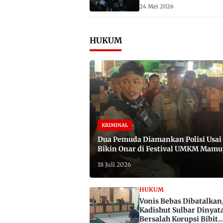
2029
24 Mei 2026
HUKUM
KRIMINAL
Dua Pemuda Diamankan Polisi Usai
Bikin Onar di Festival UMKM Mamu
Satu Bawa Badik
18 Juli 2026
HUKUM
Vonis Bebas Dibatalkan
Kadishut Sulbar Dinyat
Bersalah Korupsi Bibit