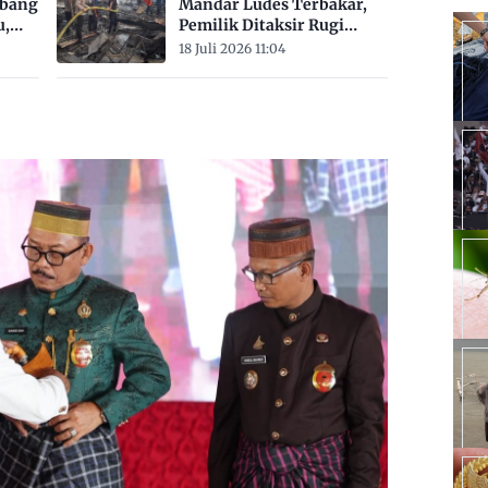
mbang
Mandar Ludes Terbakar,
u,
Pemilik Ditaksir Rugi
Rp200 Juta
18 Juli 2026 11:04