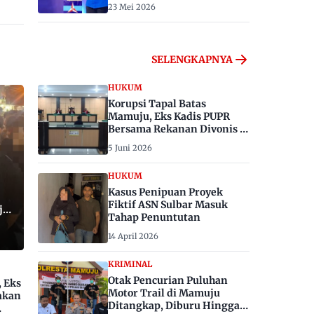
23 Mei 2026
SELENGKAPNYA
HUKUM
Korupsi Tapal Batas
Mamuju, Eks Kadis PUPR
Bersama Rekanan Divonis 6
dan 8 Tahun Penjara
5 Juni 2026
HUKUM
Kasus Penipuan Proyek
Fiktif ASN Sulbar Masuk
ju,
Tahap Penuntutan
14 April 2026
KRIMINAL
Otak Pencurian Puluhan
, Eks
Motor Trail di Mamuju
akan
Ditangkap, Diburu Hingga