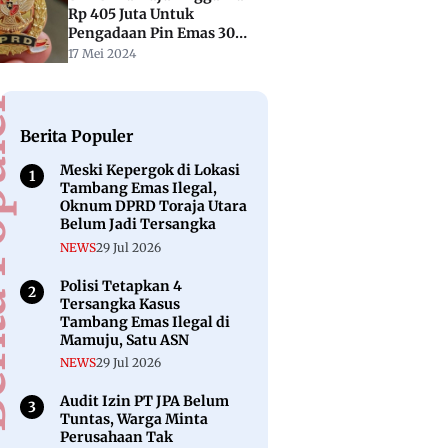
Rp 405 Juta Untuk
Pengadaan Pin Emas 30
Anggota Dewan Baru
17 Mei 2024
puler
Berita Populer
Meski Kepergok di Lokasi
Tambang Emas Ilegal,
Oknum DPRD Toraja Utara
Belum Jadi Tersangka
NEWS
29 Jul 2026
Polisi Tetapkan 4
Tersangka Kasus
Tambang Emas Ilegal di
Mamuju, Satu ASN
NEWS
29 Jul 2026
Audit Izin PT JPA Belum
Tuntas, Warga Minta
Perusahaan Tak