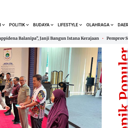
I
POLITIK
BUDAYA
LIFESTYLE
OLAHRAGA
DAE
a Balanipa”, Janji Bangun Istana Kerajaan
Pemprov Sulbar 
a Balanipa”, Janji Bangun Istana Kerajaan
Pemprov Sulbar 
Topik Pop