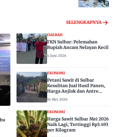
SELENGKAPNYA
DAERAH
FKN Sulbar: Pelemahan
Rupiah Ancam Nelayan Kecil
4 Juni 2026
EKONOMI
Petani Sawit di Sulbar
Kesulitan Jual Hasil Panen,
Harga Anjlok dan Antre
Berhari-hari
16 Mei 2026
EKONOMI
Harga Sawit Sulbar Mei 2026
ibu
Naik Lagi, Tertinggi Rp3.493
per Kilogram