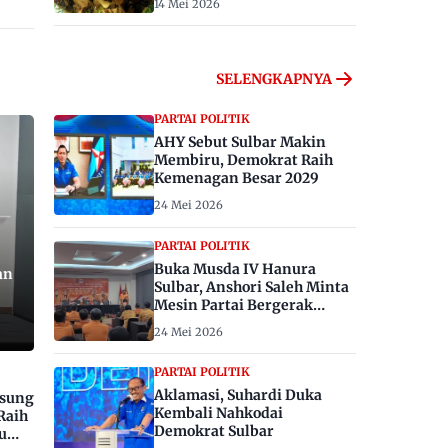
14 Mei 2026
SELENGKAPNYA
PARTAI POLITIK
AHY Sebut Sulbar Makin
Membiru, Demokrat Raih
Kemenagan Besar 2029
24 Mei 2026
PARTAI POLITIK
Buka Musda IV Hanura
an
Sulbar, Anshori Saleh Minta
Mesin Partai Bergerak
Menangkan Pemilu 2029
24 Mei 2026
PARTAI POLITIK
Aklamasi, Suhardi Duka
gsung
Kembali Nahkodai
Raih
Demokrat Sulbar
u