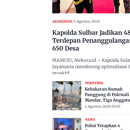
6 Agustus 2026
KESEHATAN
Kapolda Sulbar Jadikan 
Terdepan Penanggulanga
650 Desa
MAMUJU, Mekora.id – Kapolda Sulawe
Jayamarta mendorong optimalisasi
proaktif…
PERISTIWA
Kebakaran Rumah
Panggung di Polewali
Mandar, Tiga Anggot
Keluarga Tewas Terje
4 Agustus 2026 00:15
NEWS
Polisi Tetapkan 4