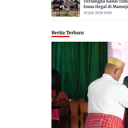
Tersangka Kasus Ta
Emas Ilegal di Mamuj
Satu ASN
29 Juli 2026 01:18
Berita Terbaru