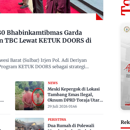
480 Bhabinkamtibmas Garda
n TBC Lewat KETUK DOORS di
si Barat (Sulbar) Irjen Pol. Adi Deriyan
 Program KETUK DOORS sebagai strategi
NEWS
Meski Kepergok di Lokasi
Tambang Emas Ilegal,
a
Oknum DPRD Toraja Utara
bak
Belum Jadi Tersangka
29 Juli 2026 01:46
PERISTIWA
Rek
Dua Rumah di Polewali