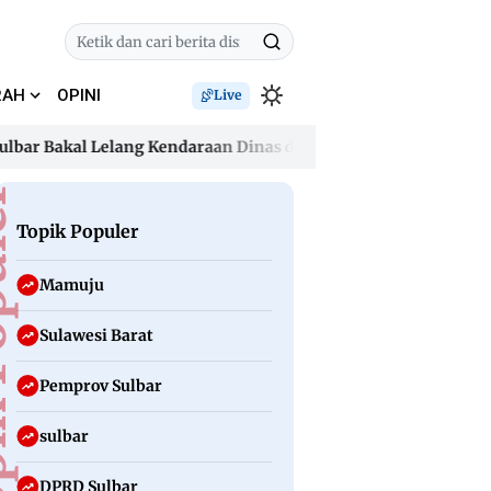
RAH
OPINI
Live
Bakal Lelang Kendaraan Dinas dan Hapus Aset Tak Produktif
Bakal Lelang Kendaraan Dinas dan Hapus Aset Tak Produktif
uler
Topik Populer
Mamuju
Sulawesi Barat
Pemprov Sulbar
sulbar
DPRD Sulbar