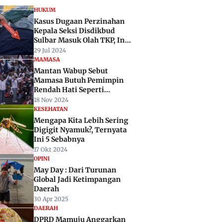
HUKUM
Kasus Dugaan Perzinahan
Kepala Seksi Disdikbud
Sulbar Masuk Olah TKP, Ini
Temuan Polisi
29 Jul 2024
MAMASA
Mantan Wabup Sebut
Mamasa Butuh Pemimpin
Rendah Hati Seperti
Ruslan-Ida
18 Nov 2024
KESEHATAN
Mengapa Kita Lebih Sering
Digigit Nyamuk?, Ternyata
Ini 5 Sebabnya
17 Okt 2024
OPINI
May Day : Dari Turunan
Global Jadi Ketimpangan
Daerah
30 Apr 2025
DAERAH
DPRD Mamuju Anggarkan