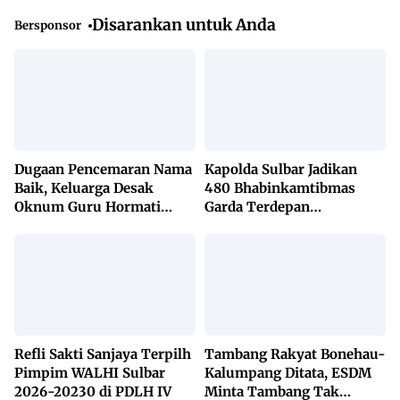
Disarankan untuk Anda
Bersponsor
Dugaan Pencemaran Nama
Kapolda Sulbar Jadikan
Baik, Keluarga Desak
480 Bhabinkamtibmas
Oknum Guru Hormati
Garda Terdepan
Lembaga Adat Bonehau
Penanggulangan TBC
Lewat KETUK DOORS di
650 Desa
Refli Sakti Sanjaya Terpilh
Tambang Rakyat Bonehau-
Pimpim WALHI Sulbar
Kalumpang Ditata, ESDM
2026-20230 di PDLH IV
Minta Tambang Tak