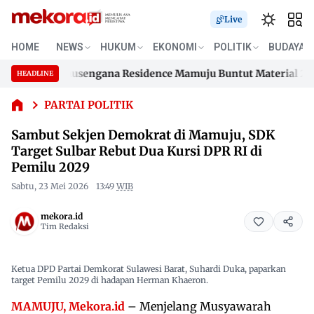
Sambut
Live
Sekjen
Demokrat
HOME
NEWS
HUKUM
EKONOMI
POLITIK
BUDAYA
di
mahan Samusengana Residence Mamuju Buntut Material 200 Jut
Mamuju,
HEADLINE
Skip
SDK
mahan Samusengana Residence Mamuju Buntut Material 200 Jut
Target
to
PARTAI POLITIK
Sulbar
content
Sambut Sekjen Demokrat di Mamuju, SDK
Rebut
Dua Kursi
Target Sulbar Rebut Dua Kursi DPR RI di
DPR RI di
Pemilu 2029
Pemilu
Sabtu, 23 Mei 2026
13:49
WIB
2029
mekora.id
Tim Redaksi
Ketua DPD Partai Demkorat Sulawesi Barat, Suhardi Duka, paparkan
target Pemilu 2029 di hadapan Herman Khaeron.
MAMUJU, Mekora.id
– Menjelang Musyawarah