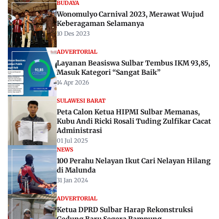
BUDAYA
Wonomulyo Carnival 2023, Merawat Wujud
Keberagaman Selamanya
10 Des 2023
ADVERTORIAL
Layanan Beasiswa Sulbar Tembus IKM 93,85,
Masuk Kategori “Sangat Baik”
14 Apr 2026
SULAWESI BARAT
Peta Calon Ketua HIPMI Sulbar Memanas,
Kubu Andi Ricki Rosali Tuding Zulfikar Cacat
Administrasi
01 Jul 2025
NEWS
100 Perahu Nelayan Ikut Cari Nelayan Hilang
di Malunda
31 Jan 2024
ADVERTORIAL
Ketua DPRD Sulbar Harap Rekonstruksi
Gedung Baru Segera Rampung.