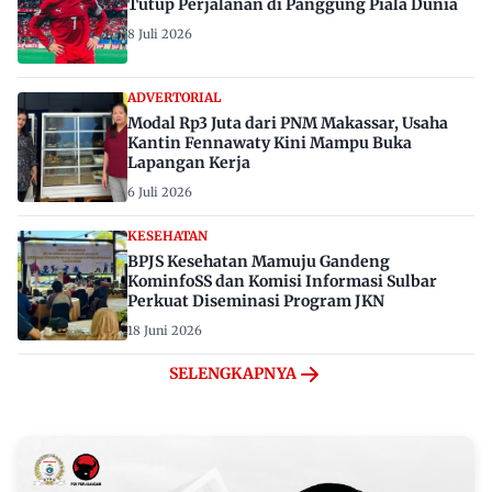
Tutup Perjalanan di Panggung Piala Dunia
8 Juli 2026
ADVERTORIAL
Modal Rp3 Juta dari PNM Makassar, Usaha
Kantin Fennawaty Kini Mampu Buka
Lapangan Kerja
6 Juli 2026
KESEHATAN
BPJS Kesehatan Mamuju Gandeng
KominfoSS dan Komisi Informasi Sulbar
Perkuat Diseminasi Program JKN
18 Juni 2026
SELENGKAPNYA