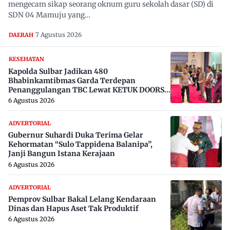
mengecam sikap seorang oknum guru sekolah dasar (SD) di
SDN 04 Mamuju yang…
7 Agustus 2026
DAERAH
KESEHATAN
Kapolda Sulbar Jadikan 480
Bhabinkamtibmas Garda Terdepan
Penanggulangan TBC Lewat KETUK DOORS
di 650 Desa
6 Agustus 2026
ADVERTORIAL
Gubernur Suhardi Duka Terima Gelar
Kehormatan “Sulo Tappidena Balanipa”,
Janji Bangun Istana Kerajaan
6 Agustus 2026
ADVERTORIAL
Pemprov Sulbar Bakal Lelang Kendaraan
Dinas dan Hapus Aset Tak Produktif
6 Agustus 2026