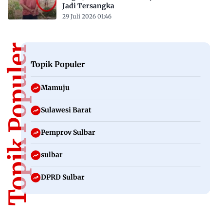
Jadi Tersangka
29 Juli 2026 01:46
Topik Populer
Topik Populer
Mamuju
Sulawesi Barat
Pemprov Sulbar
sulbar
DPRD Sulbar