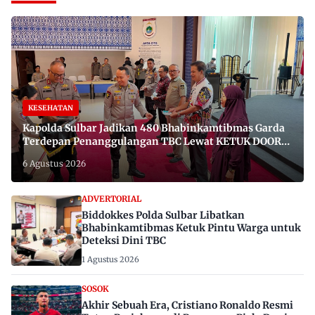
KESEHATAN
Kapolda Sulbar Jadikan 480 Bhabinkamtibmas Garda
Terdepan Penanggulangan TBC Lewat KETUK DOORS
di 650 Desa
6 Agustus 2026
ADVERTORIAL
Biddokkes Polda Sulbar Libatkan
Bhabinkamtibmas Ketuk Pintu Warga untuk
Deteksi Dini TBC
1 Agustus 2026
SOSOK
Akhir Sebuah Era, Cristiano Ronaldo Resmi