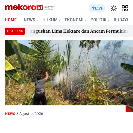
Live
HOME
NEWS
HUKUM
EKONOMI
POLITIK
BUDAYA
kku, Api Hanguskan Lima Hektare dan Ancam Permukiman
D
HEADLINE
kku, Api Hanguskan Lima Hektare dan Ancam Permukiman
Skip
D
to
content
8 Agustus 2026
NEWS