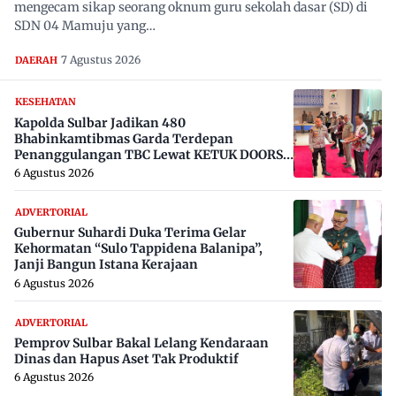
mengecam sikap seorang oknum guru sekolah dasar (SD) di
SDN 04 Mamuju yang…
7 Agustus 2026
DAERAH
KESEHATAN
Kapolda Sulbar Jadikan 480
Bhabinkamtibmas Garda Terdepan
Penanggulangan TBC Lewat KETUK DOORS
di 650 Desa
6 Agustus 2026
ADVERTORIAL
Gubernur Suhardi Duka Terima Gelar
Kehormatan “Sulo Tappidena Balanipa”,
Janji Bangun Istana Kerajaan
6 Agustus 2026
ADVERTORIAL
Pemprov Sulbar Bakal Lelang Kendaraan
Dinas dan Hapus Aset Tak Produktif
6 Agustus 2026