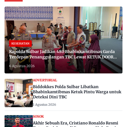
KESEHATAN
Kapolda Sulbar Jadikan 480 Bhabinkamtibmas Garda
Terdepan Penanggulangan TBC Lewat KETUK DOORS
di 650 Desa
6 Agustus 2026
ADVERTORIAL
Biddokkes Polda Sulbar Libatkan
Bhabinkamtibmas Ketuk Pintu Warga untuk
Deteksi Dini TBC
1 Agustus 2026
SOSOK
Akhir Sebuah Era, Cristiano Ronaldo Resmi