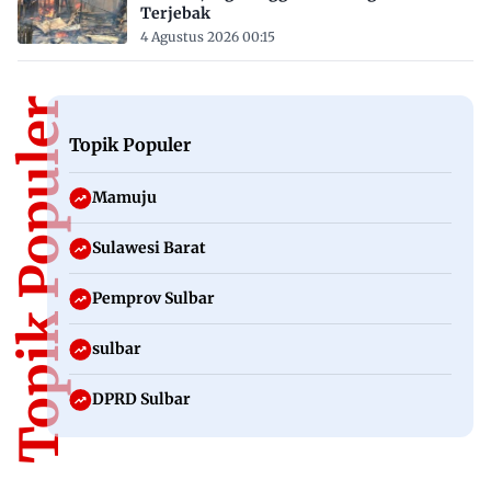
Terjebak
4 Agustus 2026 00:15
Topik Populer
Topik Populer
Mamuju
Sulawesi Barat
Pemprov Sulbar
sulbar
DPRD Sulbar