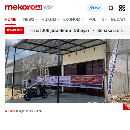
Live
HOME
NEWS
HUKUM
EKONOMI
POLITIK
BUDAYA
ntut Material 200 Juta Belum Dibayar
Kebakaran Lahan di
HEADLINE
ntut Material 200 Juta Belum Dibayar
Skip
Kebakaran Lahan di
to
content
8 Agustus 2026
NEWS