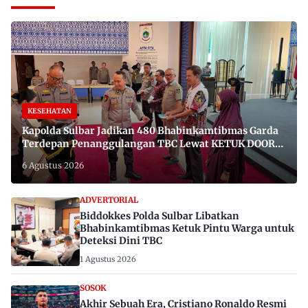
KESEHATAN
Kapolda Sulbar Jadikan 480 Bhabinkamtibmas Garda
Terdepan Penanggulangan TBC Lewat KETUK DOORS
di 650 Desa
6 Agustus 2026
ADVERTORIAL
Biddokkes Polda Sulbar Libatkan
Bhabinkamtibmas Ketuk Pintu Warga untuk
Deteksi Dini TBC
1 Agustus 2026
SOSOK
Akhir Sebuah Era, Cristiano Ronaldo Resmi