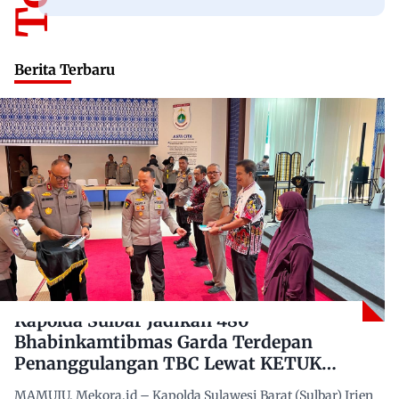
Berita Terbaru
Kapolda Sulbar Jadikan 480
Bhabinkamtibmas Garda Terdepan
Penanggulangan TBC Lewat KETUK
DOORS di 650 Desa
MAMUJU, Mekora.id – Kapolda Sulawesi Barat (Sulbar) Irjen