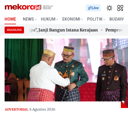
Live
HOME
NEWS
HUKUM
EKONOMI
POLITIK
BUDAYA
na Balanipa”, Janji Bangun Istana Kerajaan
Pemprov Sulbar
HEADLINE
na Balanipa”, Janji Bangun Istana Kerajaan
Skip
Pemprov Sulbar
to
content
6 Agustus 2026
ADVERTORIAL