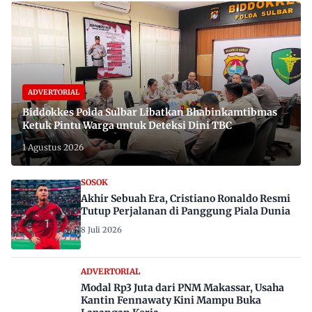
ADVERTORIAL
Biddokkes Polda Sulbar Libatkan Bhabinkamtibmas
Ketuk Pintu Warga untuk Deteksi Dini TBC
1 Agustus 2026
SOSOK
Akhir Sebuah Era, Cristiano Ronaldo Resmi
Tutup Perjalanan di Panggung Piala Dunia
8 Juli 2026
ADVERTORIAL
Modal Rp3 Juta dari PNM Makassar, Usaha
Kantin Fennawaty Kini Mampu Buka