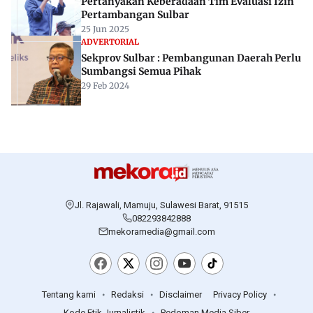
Pertanyakan Keberadaan Tim Evaluasi Izin
Pertambangan Sulbar
25 Jun 2025
ADVERTORIAL
Sekprov Sulbar : Pembangunan Daerah Perlu
Sumbangsi Semua Pihak
29 Feb 2024
Jl. Rajawali, Mamuju, Sulawesi Barat, 91515
082293842888
mekoramedia@gmail.com
Tentang kami
Redaksi
Disclaimer
Privacy Policy
Kode Etik Jurnalistik
Pedoman Media Siber