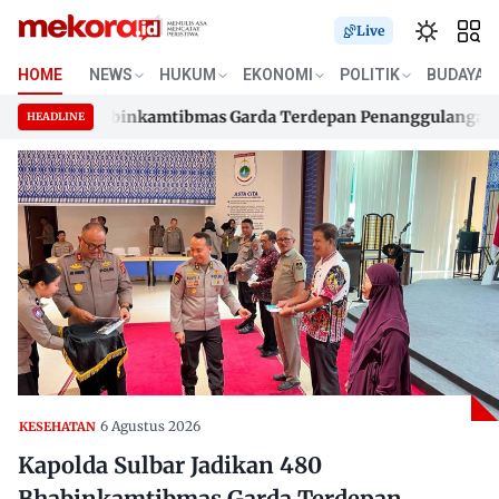
Live
HOME
NEWS
HUKUM
EKONOMI
POLITIK
BUDAYA
an 480 Bhabinkamtibmas Garda Terdepan Penanggulangan TBC 
HEADLINE
an 480 Bhabinkamtibmas Garda Terdepan Penanggulangan TBC 
Skip
to
content
6 Agustus 2026
KESEHATAN
Kapolda Sulbar Jadikan 480
Bhabinkamtibmas Garda Terdepan