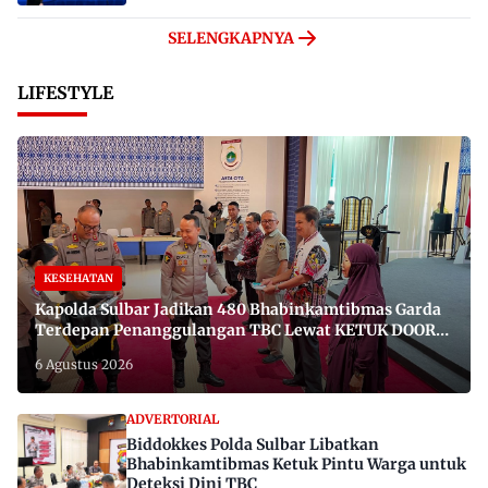
SELENGKAPNYA
LIFESTYLE
KESEHATAN
Kapolda Sulbar Jadikan 480 Bhabinkamtibmas Garda
Terdepan Penanggulangan TBC Lewat KETUK DOORS
di 650 Desa
6 Agustus 2026
ADVERTORIAL
Biddokkes Polda Sulbar Libatkan
Bhabinkamtibmas Ketuk Pintu Warga untuk
Deteksi Dini TBC