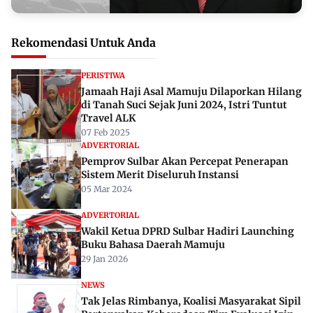
Rekomendasi Untuk Anda
PERISTIWA
Jamaah Haji Asal Mamuju Dilaporkan Hilang
di Tanah Suci Sejak Juni 2024, Istri Tuntut
Travel ALK
07 Feb 2025
ADVERTORIAL
Pemprov Sulbar Akan Percepat Penerapan
Sistem Merit Diseluruh Instansi
05 Mar 2024
ADVERTORIAL
Wakil Ketua DPRD Sulbar Hadiri Launching
Buku Bahasa Daerah Mamuju
29 Jan 2026
NEWS
Tak Jelas Rimbanya, Koalisi Masyarakat Sipil