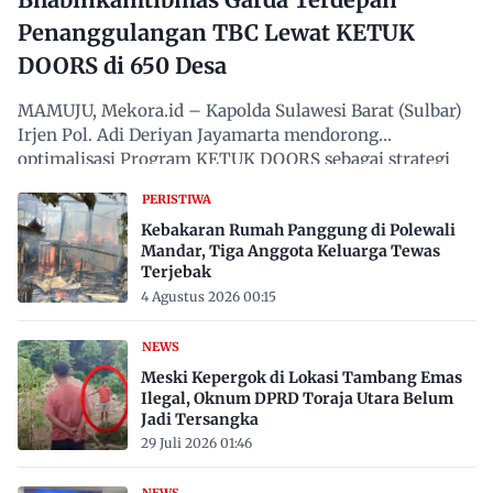
Penanggulangan TBC Lewat KETUK
DOORS di 650 Desa
MAMUJU, Mekora.id – Kapolda Sulawesi Barat (Sulbar)
Irjen Pol. Adi Deriyan Jayamarta mendorong
optimalisasi Program KETUK DOORS sebagai strategi
proaktif…
PERISTIWA
Kebakaran Rumah Panggung di Polewali
Mandar, Tiga Anggota Keluarga Tewas
Terjebak
4 Agustus 2026 00:15
NEWS
Meski Kepergok di Lokasi Tambang Emas
Ilegal, Oknum DPRD Toraja Utara Belum
Jadi Tersangka
29 Juli 2026 01:46
NEWS