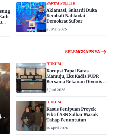
PARTAI POLITIK
Aklamasi, Suhardi Duka
gsung
Kembali Nahkodai
Raih
Demokrat Sulbar
u
23 Mei 2026
SELENGKAPNYA
HUKUM
Korupsi Tapal Batas
Mamuju, Eks Kadis PUPR
Bersama Rekanan Divonis 6
dan 8 Tahun Penjara
5 Juni 2026
HUKUM
Kasus Penipuan Proyek
Fiktif ASN Sulbar Masuk
ju,
Tahap Penuntutan
14 April 2026