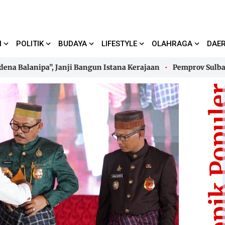
I
POLITIK
BUDAYA
LIFESTYLE
OLAHRAGA
DAE
lanipa”, Janji Bangun Istana Kerajaan
Pemprov Sulbar Baka
lanipa”, Janji Bangun Istana Kerajaan
Pemprov Sulbar Baka
Topik Pop