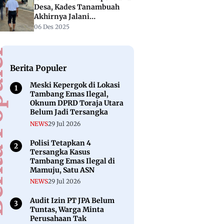
Desa, Kades Tanambuah
Akhirnya Jalani
Pemeriksaan di Polresta
06 Des 2025
Mamuju
puler
Berita Populer
Meski Kepergok di Lokasi
Tambang Emas Ilegal,
Oknum DPRD Toraja Utara
Belum Jadi Tersangka
NEWS
29 Jul 2026
Polisi Tetapkan 4
Tersangka Kasus
Tambang Emas Ilegal di
Mamuju, Satu ASN
NEWS
29 Jul 2026
Audit Izin PT JPA Belum
Tuntas, Warga Minta
Perusahaan Tak