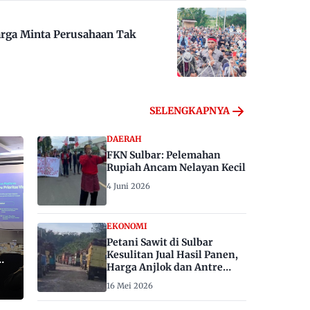
arga Minta Perusahaan Tak
SELENGKAPNYA
DAERAH
FKN Sulbar: Pelemahan
Rupiah Ancam Nelayan Kecil
4 Juni 2026
EKONOMI
Petani Sawit di Sulbar
Kesulitan Jual Hasil Panen,
Harga Anjlok dan Antre
Berhari-hari
16 Mei 2026