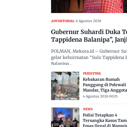
6 Agustus 2026
ADVERTORIAL
Gubernur Suhardi Duka T
Tappidena Balanipa”, Janj
POLMAN, Mekora.id – Gubernur Sul
gelar kehormatan “Sulo Tappidena B
Balanipa…
PERISTIWA
Kebakaran Rumah
Panggung di Polewali
Mandar, Tiga Anggot
Keluarga Tewas Terje
4 Agustus 2026 00:15
NEWS
Polisi Tetapkan 4
Tersangka Kasus Ta
Emas Ilegal di Mamuj