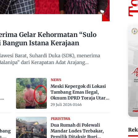
erima Gelar Kehormatan “Sulo
i Bangun Istana Kerajaan
awesi Barat, Suhardi Duka (SDK), menerima
alanipa” dari Kerapatan Adat Arajang
NEWS
Meski Kepergok di Lokasi
Tambang Emas Ilegal,
a
Oknum DPRD Toraja Utara
bak
Belum Jadi Tersangka
29 Juli 2026 01:46
PERISTIWA
Dua Rumah di Polewali
Rek
mbang
Mandar Ludes Terbakar,
u,
Pemilik Ditaksir Rugi