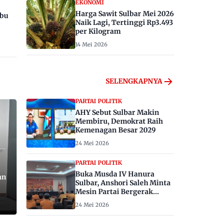
EKONOMI
Harga Sawit Sulbar Mei 2026
ibu
Naik Lagi, Tertinggi Rp3.493
per Kilogram
14 Mei 2026
SELENGKAPNYA
PARTAI POLITIK
AHY Sebut Sulbar Makin
Membiru, Demokrat Raih
Kemenagan Besar 2029
24 Mei 2026
PARTAI POLITIK
Buka Musda IV Hanura
an
Sulbar, Anshori Saleh Minta
Mesin Partai Bergerak
Menangkan Pemilu 2029
24 Mei 2026