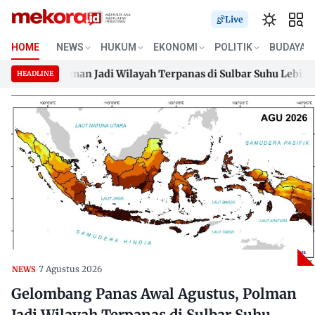
Live
HOME
NEWS
HUKUM
EKONOMI
POLITIK
BUDAYA
tus, Polman Jadi Wilayah Terpanas di Sulbar Suhu Lebih Dari 33
HEADLINE
tus, Polman Jadi Wilayah Terpanas di Sulbar Suhu Lebih Dari 33
Skip
to
content
7 Agustus 2026
NEWS
Gelombang Panas Awal Agustus, Polman
Jadi Wilayah Terpanas di Sulbar Suhu