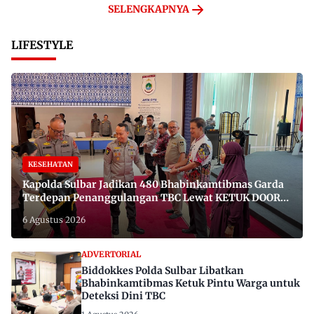
SELENGKAPNYA
LIFESTYLE
KESEHATAN
Kapolda Sulbar Jadikan 480 Bhabinkamtibmas Garda
Terdepan Penanggulangan TBC Lewat KETUK DOORS
di 650 Desa
6 Agustus 2026
ADVERTORIAL
Biddokkes Polda Sulbar Libatkan
Bhabinkamtibmas Ketuk Pintu Warga untuk
Deteksi Dini TBC