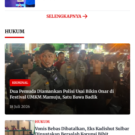
SELENGKAPNYA
HUKUM
KRIMINAL
Dua Pemuda Diamankan Polisi Usai Bikin Onar di
Festival UMKM Mamuju, Satu Bawa Badik
18 Juli 2026
HUKUM
Vonis Bebas Dibatalkan, Eks Kadishut Sulbar
Dinyatakan Bersalah Korupsi Bibit