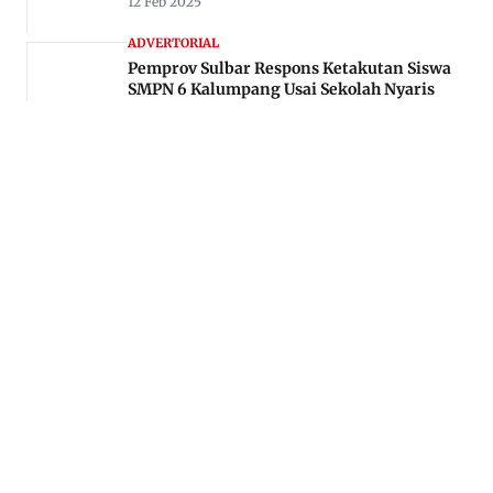
12 Feb 2025
ADVERTORIAL
Pemprov Sulbar Respons Ketakutan Siswa
SMPN 6 Kalumpang Usai Sekolah Nyaris
Tersapu Banjir
12 Apr 2025
Jl. Rajawali, Mamuju, Sulawesi Barat, 91515
082293842888
mekoramedia@gmail.com
Tentang kami
Redaksi
Disclaimer
Privacy Policy
Kode Etik Jurnalistik
Pedoman Media Siber