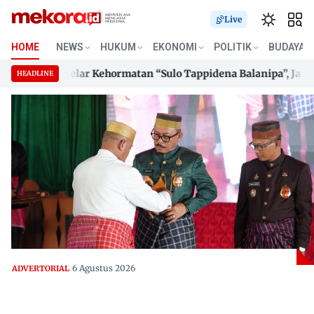
Live
HOME
NEWS
HUKUM
EKONOMI
POLITIK
BUDAYA
Terima Gelar Kehormatan “Sulo Tappidena Balanipa”, Janji Ban
HEADLINE
Terima Gelar Kehormatan “Sulo Tappidena Balanipa”, Janji Ban
Skip
to
content
6 Agustus 2026
ADVERTORIAL