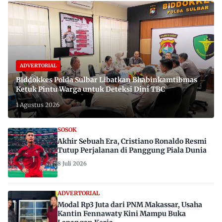
ADVERTORIAL
Biddokkes Polda Sulbar Libatkan Bhabinkamtibmas
Ketuk Pintu Warga untuk Deteksi Dini TBC
1 Agustus 2026
SOSOK
Akhir Sebuah Era, Cristiano Ronaldo Resmi
Tutup Perjalanan di Panggung Piala Dunia
8 Juli 2026
ADVERTORIAL
Modal Rp3 Juta dari PNM Makassar, Usaha
Kantin Fennawaty Kini Mampu Buka