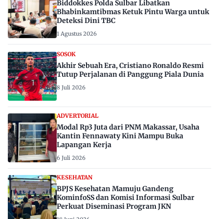
Biddokkes Polda Sulbar Libatkan
Bhabinkamtibmas Ketuk Pintu Warga untuk
Deteksi Dini TBC
1 Agustus 2026
SOSOK
Akhir Sebuah Era, Cristiano Ronaldo Resmi
Tutup Perjalanan di Panggung Piala Dunia
8 Juli 2026
ADVERTORIAL
Modal Rp3 Juta dari PNM Makassar, Usaha
Kantin Fennawaty Kini Mampu Buka
Lapangan Kerja
6 Juli 2026
KESEHATAN
BPJS Kesehatan Mamuju Gandeng
KominfoSS dan Komisi Informasi Sulbar
Perkuat Diseminasi Program JKN