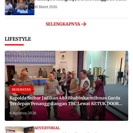
10 Maret 2026
SELENGKAPNYA
LIFESTYLE
KESEHATAN
Kapolda Sulbar Jadikan 480 Bhabinkamtibmas Garda
Terdepan Penanggulangan TBC Lewat KETUK DOORS
di 650 Desa
6 Agustus 2026
ADVERTORIAL