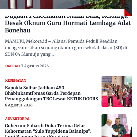
Dugaan Pencemaran Nama Baik, Keluarga
Desak Oknum Guru Hormati Lembaga Adat
Bonehau
MAMUJU, Mekora.id – Aliansi Pemuda Peduli Keadilan
mengecam sikap seorang oknum guru sekolah dasar (SD) di
SDN 04 Mamuju yang…
7 Agustus 2026
DAERAH
KESEHATAN
Kapolda Sulbar Jadikan 480
Bhabinkamtibmas Garda Terdepan
Penanggulangan TBC Lewat KETUK DOORS
di 650 Desa
6 Agustus 2026
ADVERTORIAL
Gubernur Suhardi Duka Terima Gelar
Kehormatan “Sulo Tappidena Balanipa”,
Janji Bangun Istana Kerajaan