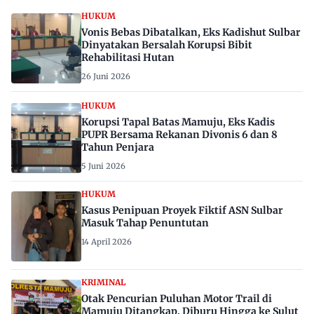
HUKUM
Vonis Bebas Dibatalkan, Eks Kadishut Sulbar
Dinyatakan Bersalah Korupsi Bibit
Rehabilitasi Hutan
26 Juni 2026
HUKUM
Korupsi Tapal Batas Mamuju, Eks Kadis
PUPR Bersama Rekanan Divonis 6 dan 8
Tahun Penjara
5 Juni 2026
HUKUM
Kasus Penipuan Proyek Fiktif ASN Sulbar
Masuk Tahap Penuntutan
14 April 2026
KRIMINAL
Otak Pencurian Puluhan Motor Trail di
Mamuju Ditangkap, Diburu Hingga ke Sulut