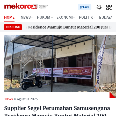
Live
HOME
NEWS
HUKUM
EKONOMI
POLITIK
BUDAYA
usengana Residence Mamuju Buntut Material 200 Juta Belum D
HEADLINE
usengana Residence Mamuju Buntut Material 200 Juta Belum D
Skip
to
content
8 Agustus 2026
NEWS
Supplier Segel Perumahan Samusengana
Residence Mamuju Buntut Material 200