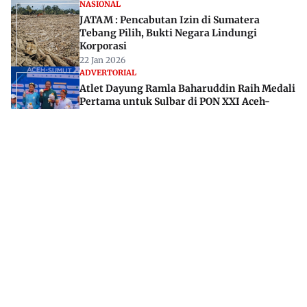
NASIONAL
JATAM : Pencabutan Izin di Sumatera
Tebang Pilih, Bukti Negara Lindungi
Korporasi
22 Jan 2026
ADVERTORIAL
Atlet Dayung Ramla Baharuddin Raih Medali
Pertama untuk Sulbar di PON XXI Aceh-
Sumut
04 Sep 2024
Jl. Rajawali, Mamuju, Sulawesi Barat, 91515
082293842888
mekoramedia@gmail.com