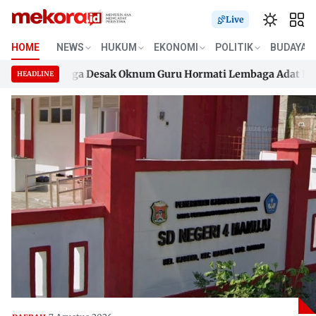
Live
HOME
NEWS
HUKUM
EKONOMI
POLITIK
BUDAYA
, Keluarga Desak Oknum Guru Hormati Lembaga Adat Boneha
HEADLINE
, Keluarga Desak Oknum Guru Hormati Lembaga Adat Boneha
Skip
to
content