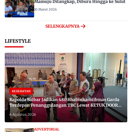
Mamuju Ditangkap, Diburu Hingga ke Sulut
10 Maret 2026
SELENGKAPNYA
LIFESTYLE
KESEHATAN
Kapolda Sulbar Jadikan 480 Bhabinkamtibmas Garda
Terdepan Penanggulangan TBC Lewat KETUK DOORS
di 650 Desa
6 Agustus 2026
ADVERTORIAL