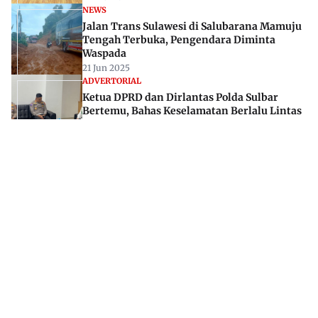
NEWS
Jalan Trans Sulawesi di Salubarana Mamuju
Tengah Terbuka, Pengendara Diminta
Waspada
21 Jun 2025
ADVERTORIAL
Ketua DPRD dan Dirlantas Polda Sulbar
Bertemu, Bahas Keselamatan Berlalu Lintas
23 Jan 2025
Jl. Rajawali, Mamuju, Sulawesi Barat, 91515
082293842888
mekoramedia@gmail.com