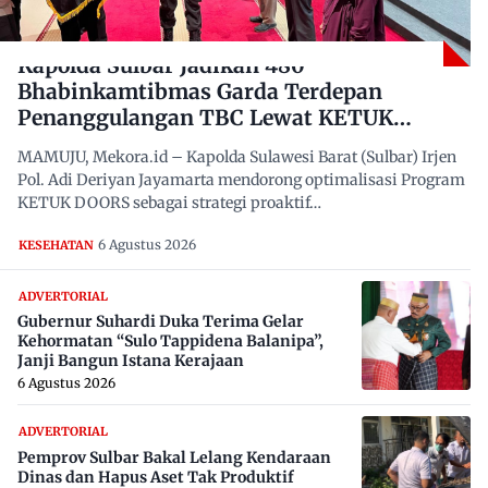
Kapolda Sulbar Jadikan 480
Bhabinkamtibmas Garda Terdepan
Penanggulangan TBC Lewat KETUK
DOORS di 650 Desa
MAMUJU, Mekora.id – Kapolda Sulawesi Barat (Sulbar) Irjen
Pol. Adi Deriyan Jayamarta mendorong optimalisasi Program
KETUK DOORS sebagai strategi proaktif…
6 Agustus 2026
KESEHATAN
ADVERTORIAL
Gubernur Suhardi Duka Terima Gelar
Kehormatan “Sulo Tappidena Balanipa”,
Janji Bangun Istana Kerajaan
6 Agustus 2026
ADVERTORIAL
Pemprov Sulbar Bakal Lelang Kendaraan
Dinas dan Hapus Aset Tak Produktif