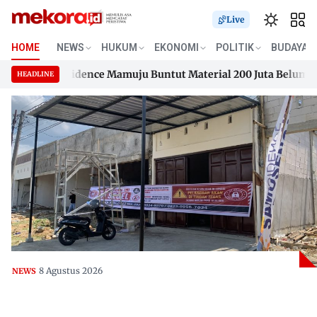
Live
HOME
NEWS
HUKUM
EKONOMI
POLITIK
BUDAYA
gana Residence Mamuju Buntut Material 200 Juta Belum Dibay
HEADLINE
gana Residence Mamuju Buntut Material 200 Juta Belum Dibay
Skip
to
content
8 Agustus 2026
NEWS