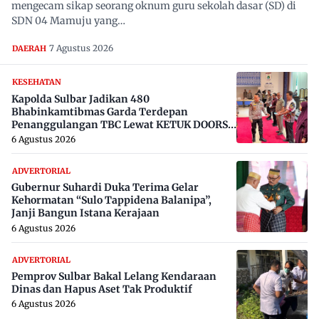
mengecam sikap seorang oknum guru sekolah dasar (SD) di
SDN 04 Mamuju yang…
7 Agustus 2026
DAERAH
KESEHATAN
Kapolda Sulbar Jadikan 480
Bhabinkamtibmas Garda Terdepan
Penanggulangan TBC Lewat KETUK DOORS
di 650 Desa
6 Agustus 2026
ADVERTORIAL
Gubernur Suhardi Duka Terima Gelar
Kehormatan “Sulo Tappidena Balanipa”,
Janji Bangun Istana Kerajaan
6 Agustus 2026
ADVERTORIAL
Pemprov Sulbar Bakal Lelang Kendaraan
Dinas dan Hapus Aset Tak Produktif
6 Agustus 2026