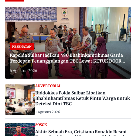
KESEHATAN
Kapolda Sulbar Jadikan 480 Bhabinkamtibmas Garda
Terdepan Penanggulangan TBC Lewat KETUK DOORS
di 650 Desa
6 Agustus 2026
ADVERTORIAL
Biddokkes Polda Sulbar Libatkan
Bhabinkamtibmas Ketuk Pintu Warga untuk
Deteksi Dini TBC
1 Agustus 2026
SOSOK
Akhir Sebuah Era, Cristiano Ronaldo Resmi