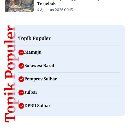
Terjebak
4 Agustus 2026 00:15
Topik Populer
Topik Populer
Mamuju
Sulawesi Barat
Pemprov Sulbar
sulbar
DPRD Sulbar