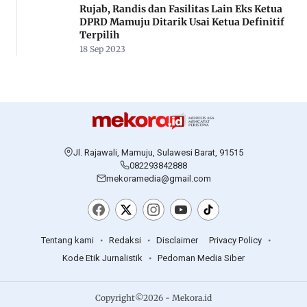
PERISTIWA
Tenggak Miras Oplosan, Empat Pemuda di
Mamuju Tewas, 12 Lainnya Kritis
20 Sep 2025
NEWS
Polisi Grebek Tiga Lokasi Tambang Emas
Ilegal di Kalumpang, Tiga Ekskavator Disita
27 Apr 2026
DAERAH
Agunan 7,5 Hektar Melayang, Debitur BNI
Mamuju Mengaku Dirugikan
13 Des 2024
PERISTIWA
Kerugian Kebakaran di Balanipa Polman
Ditaksir Lebih dari Rp3 Miliar
02 Mar 2026
HOME
Rujab, Randis dan Fasilitas Lain Eks Ketua
DPRD Mamuju Ditarik Usai Ketua Definitif