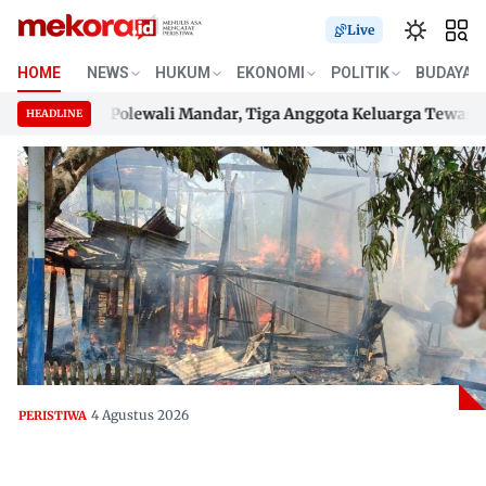
Live
HOME
NEWS
HUKUM
EKONOMI
POLITIK
BUDAYA
gung di Polewali Mandar, Tiga Anggota Keluarga Tewas Terje
HEADLINE
gung di Polewali Mandar, Tiga Anggota Keluarga Tewas Terje
Skip
to
content
4 Agustus 2026
PERISTIWA