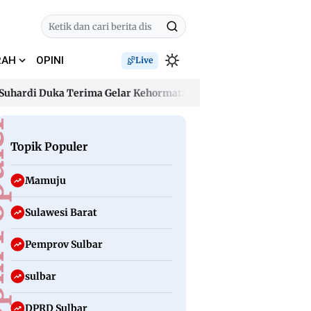
RAH
OPINI
Live
i Duka Terima Gelar Kehormatan “Sulo Tappidena Balanipa”, Ja
i Duka Terima Gelar Kehormatan “Sulo Tappidena Balanipa”, Ja
uler
Topik Populer
Mamuju
Sulawesi Barat
Pemprov Sulbar
sulbar
DPRD Sulbar