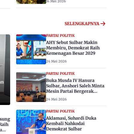
14 Mei 2026
SELENGKAPNYA
PARTAI POLITIK
AHY Sebut Sulbar Makin
Membiru, Demokrat Raih
Kemenagan Besar 2029
24 Mei 2026
PARTAI POLITIK
Buka Musda IV Hanura
an
Sulbar, Anshori Saleh Minta
Mesin Partai Bergerak
Menangkan Pemilu 2029
24 Mei 2026
PARTAI POLITIK
Aklamasi, Suhardi Duka
gsung
Kembali Nahkodai
Raih
Demokrat Sulbar
u