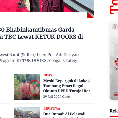
480 Bhabinkamtibmas Garda
n TBC Lewat KETUK DOORS di
si Barat (Sulbar) Irjen Pol. Adi Deriyan
 Program KETUK DOORS sebagai strategi
NEWS
Meski Kepergok di Lokasi
Tambang Emas Ilegal,
a
Oknum DPRD Toraja Utara
bak
Belum Jadi Tersangka
29 Juli 2026 01:46
PERISTIWA
Rek
Dua Rumah di Polewali