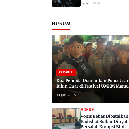
2029
24 Mei 2026
HUKUM
KRIMINAL
Dua Pemuda Diamankan Polisi Usai
Bikin Onar di Festival UMKM Mamu
Satu Bawa Badik
18 Juli 2026
HUKUM
Vonis Bebas Dibatalkan
Kadishut Sulbar Dinyat
Bersalah Korupsi Bibit