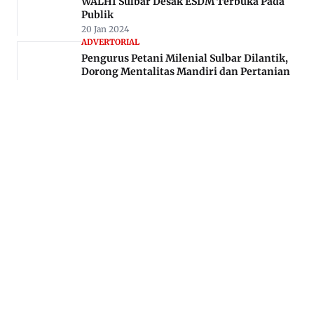
WALHI Sulbar Desak ESDM Terbuka Pada
Publik
20 Jan 2024
ADVERTORIAL
Pengurus Petani Milenial Sulbar Dilantik,
Dorong Mentalitas Mandiri dan Pertanian
Kompetitif
27 Nov 2025
Jl. Rajawali, Mamuju, Sulawesi Barat, 91515
082293842888
mekoramedia@gmail.com
Tentang kami
Redaksi
Disclaimer
Privacy Policy
Kode Etik Jurnalistik
Pedoman Media Siber