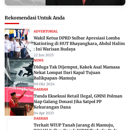
Rekomendasi Untuk Anda
ADVERTORIAL
Wakil Ketua DPRD Sulbar Apresiasi Lomba
Katinting di HUT Bhayangkara, Abdul Halim
: Ini Warisan Budaya
22 Jun 2025
NEWS
Diduga Tak Dijemput, Kakek Asal Mamasa
Nekat Lompat Dari Kapal Tujuan
Balikpapan-Mamuju
09 Okt 2024
DAERAH
Tunda Eksekusi Retail Ilegal, GMNI Polman
Siap Galang Donasi Jika Satpol PP
Kekurangan Dana
04 Apr 2025
DAERAH
Terkait WIUP Tanah Jarang di Mamuju,