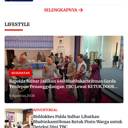
SELENGKAPNYA
LIFESTYLE
KESEHATAN
Kapolda Sulbar Jadikan 480 Bhabinkamtibmas Garda
Terdepan Penanggulangan TBC Lewat KETUK DOORS
di 650 Desa
6 Agustus 2026
ADVERTORIAL
Biddokkes Polda Sulbar Libatkan
Bhabinkamtibmas Ketuk Pintu Warga untuk
Deteksi Dini TBC