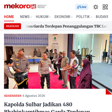
Live
HOME
NEWS
HUKUM
EKONOMI
POLITIK
BUDAYA
binkamtibmas Garda Terdepan Penanggulangan TBC Lewat KETU
HEADLINE
binkamtibmas Garda Terdepan Penanggulangan TBC Lewat KETU
Skip
to
content
6 Agustus 2026
KESEHATAN
Kapolda Sulbar Jadikan 480
Bhabinkamtibmas Garda Terdepan