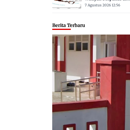
Sulbar Suhu Lebih Dar
7 Agustus 2026 12:56
Derajat Celsius
Berita Terbaru