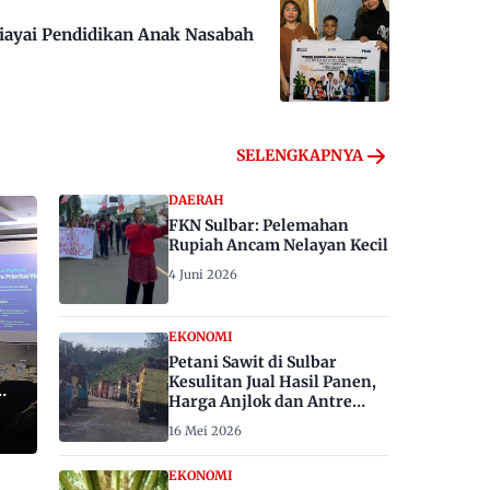
iayai Pendidikan Anak Nasabah
SELENGKAPNYA
DAERAH
FKN Sulbar: Pelemahan
Rupiah Ancam Nelayan Kecil
4 Juni 2026
EKONOMI
Petani Sawit di Sulbar
Kesulitan Jual Hasil Panen,
Harga Anjlok dan Antre
Berhari-hari
16 Mei 2026
EKONOMI