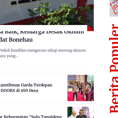
Berita Po
 Baik, Keluarga Desak Oknum
dat Bonehau
Peduli Keadilan mengecam sikap seorang oknum
muju yang…
nkamtibmas Garda Terdepan
DOORS di 650 Desa
ar Kehormatan “Sulo Tappidena