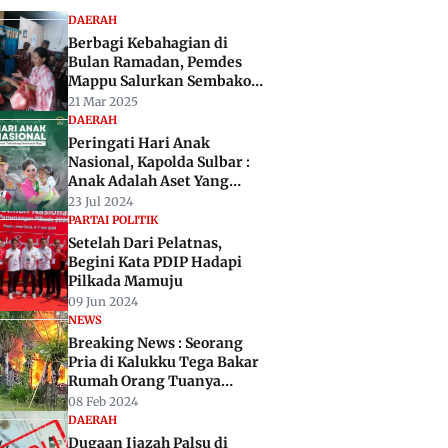
DAERAH
Berbagi Kebahagian di
Bulan Ramadan, Pemdes
Mappu Salurkan Sembako
untuk Warga
21 Mar 2025
DAERAH
Peringati Hari Anak
Nasional, Kapolda Sulbar :
Anak Adalah Aset Yang
Harus Dilindungi
23 Jul 2024
PARTAI POLITIK
Setelah Dari Pelatnas,
Begini Kata PDIP Hadapi
Pilkada Mamuju
09 Jun 2024
NEWS
Breaking News : Seorang
Pria di Kalukku Tega Bakar
Rumah Orang Tuanya
Sendiri
08 Feb 2024
DAERAH
Dugaan Ijazah Palsu di