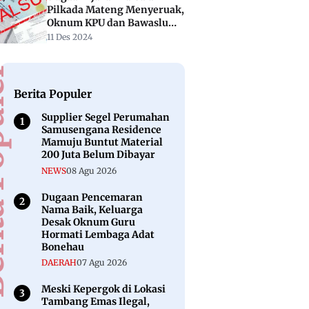
Pilkada Mateng Menyeruak,
Oknum KPU dan Bawaslu
Diduga Joki
11 Des 2024
puler
Berita Populer
Supplier Segel Perumahan
Samusengana Residence
Mamuju Buntut Material
200 Juta Belum Dibayar
NEWS
08 Agu 2026
Dugaan Pencemaran
Nama Baik, Keluarga
Desak Oknum Guru
Hormati Lembaga Adat
Bonehau
DAERAH
07 Agu 2026
Meski Kepergok di Lokasi
Tambang Emas Ilegal,