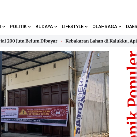
I
POLITIK
BUDAYA
LIFESTYLE
OLAHRAGA
DAE
 Juta Belum Dibayar
Kebakaran Lahan di Kalukku, Api Han
 Juta Belum Dibayar
Kebakaran Lahan di Kalukku, Api Han
Topik Pop