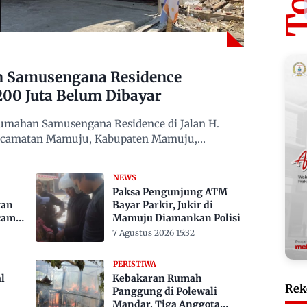
n Samusengana Residence
200 Juta Belum Dibayar
mahan Samusengana Residence di Jalan H.
Kecamatan Mamuju, Kabupaten Mamuju,
NEWS
Paksa Pengunjung ATM
kan
Bayar Parkir, Jukir di
cam
Mamuju Diamankan Polisi
7 Agustus 2026 15:32
PERISTIWA
l
Kebakaran Rumah
Rek
Panggung di Polewali
Mandar, Tiga Anggota