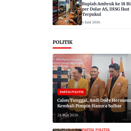
Rupiah Ambruk ke 18 R
per Dolar AS, IHSG Ikut
Terpukul
4 Juni 2026
POLITIK
PARTAI POLITIK
Calon Tunggal, Andi Dody Hermaw
Kembali Pimpin Hanura Sulbar
24 Mei 2026
PARTAI POLITIK