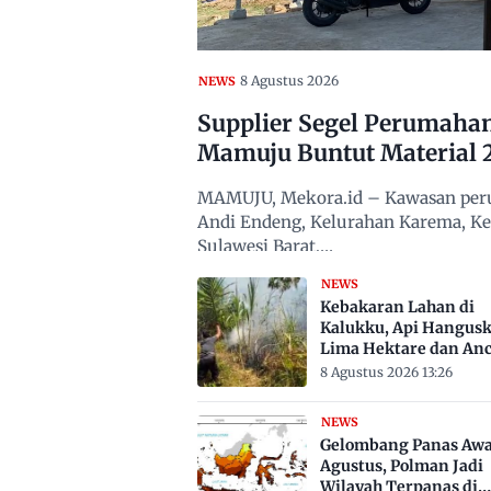
8 Agustus 2026
NEWS
Supplier Segel Perumaha
Mamuju Buntut Material 
MAMUJU, Mekora.id – Kawasan peru
Andi Endeng, Kelurahan Karema, 
Sulawesi Barat,…
NEWS
Kebakaran Lahan di
Kalukku, Api Hangus
Lima Hektare dan An
Permukiman
8 Agustus 2026 13:26
NEWS
Gelombang Panas Awa
Agustus, Polman Jadi
Wilayah Terpanas di