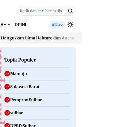
RAH
OPINI
Live
guskan Lima Hektare dan Ancam Permukiman
Dugaan Pence
guskan Lima Hektare dan Ancam Permukiman
Dugaan Pence
uler
Topik Populer
Mamuju
Sulawesi Barat
Pemprov Sulbar
sulbar
DPRD Sulbar