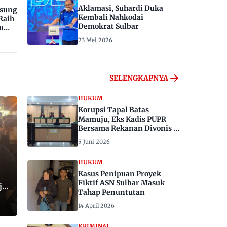
Aklamasi, Suhardi Duka
gsung
Kembali Nahkodai
Raih
Demokrat Sulbar
u
23 Mei 2026
SELENGKAPNYA
HUKUM
Korupsi Tapal Batas
Mamuju, Eks Kadis PUPR
Bersama Rekanan Divonis 6
dan 8 Tahun Penjara
5 Juni 2026
HUKUM
Kasus Penipuan Proyek
Fiktif ASN Sulbar Masuk
ju,
Tahap Penuntutan
14 April 2026
KRIMINAL