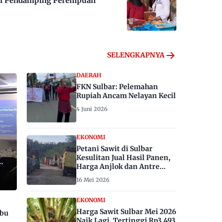
 Jadi Pendamping Perempuan
SELENGKAPNYA
DAERAH
FKN Sulbar: Pelemahan
Rupiah Ancam Nelayan Kecil
4 Juni 2026
EKONOMI
Petani Sawit di Sulbar
Kesulitan Jual Hasil Panen,
Harga Anjlok dan Antre
Berhari-hari
16 Mei 2026
EKONOMI
Harga Sawit Sulbar Mei 2026
ibu
Naik Lagi, Tertinggi Rp3.493