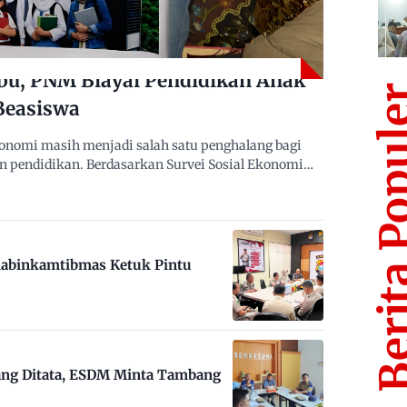
bu, PNM Biayai Pendidikan Anak
Berita Po
Beasiswa
nomi masih menjadi salah satu penghalang bagi
n pendidikan. Berdasarkan Survei Sosial Ekonomi…
habinkamtibmas Ketuk Pintu
ng Ditata, ESDM Minta Tambang