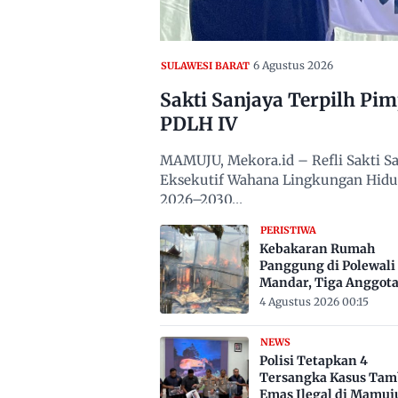
6 Agustus 2026
SULAWESI BARAT
Sakti Sanjaya Terpilh Pi
PDLH IV
MAMUJU, Mekora.id – Refli Sakti San
Eksekutif Wahana Lingkungan Hidup
2026–2030…
PERISTIWA
Kebakaran Rumah
Panggung di Polewali
Mandar, Tiga Anggot
Keluarga Tewas Terje
4 Agustus 2026 00:15
NEWS
Polisi Tetapkan 4
Tersangka Kasus Ta
Emas Ilegal di Mamuj