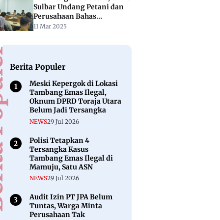
Sulbar Undang Petani dan
Perusahaan Bahas
Permentan Terbaru
11 Mar 2025
puler
Berita Populer
Meski Kepergok di Lokasi
Tambang Emas Ilegal,
Oknum DPRD Toraja Utara
Belum Jadi Tersangka
NEWS
29 Jul 2026
Polisi Tetapkan 4
Tersangka Kasus
Tambang Emas Ilegal di
Mamuju, Satu ASN
NEWS
29 Jul 2026
Audit Izin PT JPA Belum
Tuntas, Warga Minta
Perusahaan Tak