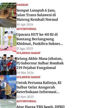
DAERAH
Sempat Lumpuh 6 Jam,
Jalan Trans Sulawesi di
Mateng Kembali Normal
30 Apr 2024
ADVERTORIAL
Upacara HUT ke-80 RI di
Bontang Berlangsung
Khidmat, Paskibra Sukses
Jalankan Tugas
17 Agu 2025
SULAWESI BARAT
Jelang Akhir Masa Jabatan,
Pj Gubernur Sulbar Rombak
239 Pejabat Fungsional
09 Mei 2024
SULAWESI BARAT
Untuk Pertama Kalinya, KI
Sulbar Gelar Anugerah
Keterbukaan Informasi
Publik 2025
22 Nov 2025
ADVERTORIAL
Atur Harga TBS Sawit, DPRD