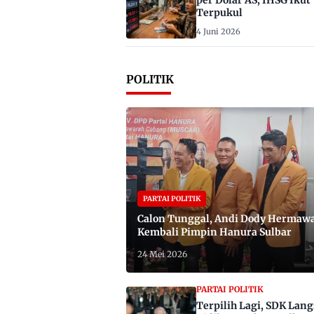
per Dolar AS, IHSG Ikut
Terpukul
4 Juni 2026
POLITIK
PARTAI POLITIK
Calon Tunggal, Andi Dody Hermaw
Kembali Pimpin Hanura Sulbar
24 Mei 2026
PARTAI POLITIK
Terpilih Lagi, SDK Lan