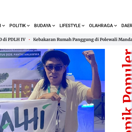
I
POLITIK
BUDAYA
LIFESTYLE
OLAHRAGA
DAE
DLH IV
Kebakaran Rumah Panggung di Polewali Mandar, Tig
DLH IV
Kebakaran Rumah Panggung di Polewali Mandar, Tig
Topik Pop