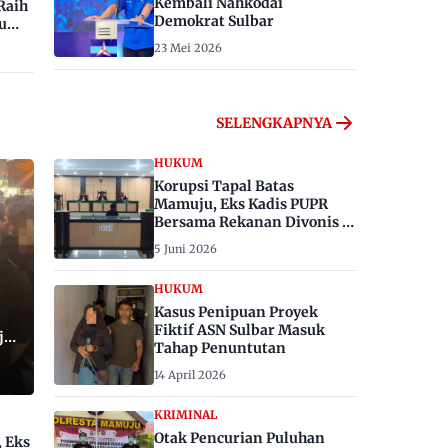
Kembali Nahkodai
Raih
Demokrat Sulbar
u
23 Mei 2026
SELENGKAPNYA
HUKUM
Korupsi Tapal Batas
Mamuju, Eks Kadis PUPR
Bersama Rekanan Divonis 6
dan 8 Tahun Penjara
5 Juni 2026
HUKUM
Kasus Penipuan Proyek
Fiktif ASN Sulbar Masuk
ju,
Tahap Penuntutan
14 April 2026
KRIMINAL
Otak Pencurian Puluhan
, Eks