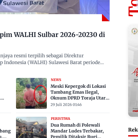
mpim WALHI Sulbar 2026-20230 di
jaya resmi terpilih sebagai Direktur
 Indonesia (WALHI) Sulawesi Barat periode
NEWS
Meski Kepergok di Lokasi
Tambang Emas Ilegal,
a
Oknum DPRD Toraja Utara
bak
Belum Jadi Tersangka
29 Juli 2026 01:46
PERISTIWA
Dua Rumah di Polewali
Rek
mbang
Mandar Ludes Terbakar,
u,
Pemilik Ditaksir Rugi