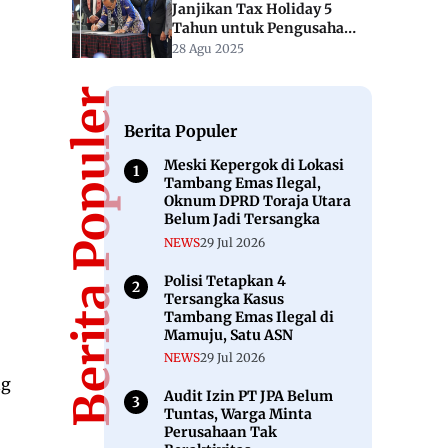
Janjikan Tax Holiday 5
Tahun untuk Pengusaha
Muda HIPMI Sulbar
28 Agu 2025
Berita Populer
Berita Populer
Meski Kepergok di Lokasi
Tambang Emas Ilegal,
Oknum DPRD Toraja Utara
Belum Jadi Tersangka
NEWS
29 Jul 2026
Polisi Tetapkan 4
Tersangka Kasus
Tambang Emas Ilegal di
Mamuju, Satu ASN
NEWS
29 Jul 2026
ng
Audit Izin PT JPA Belum
Tuntas, Warga Minta
Perusahaan Tak