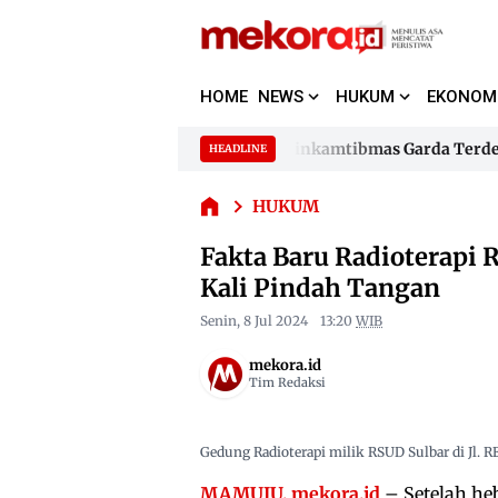
HOME
NEWS
HUKUM
EKONOM
Fakta Baru
Radioterapi
Kapolda Sulbar Jadikan 480 Bhabinkamtibmas Garda Terdepa
HEADLINE
RSUD
Skip
Sulbar,
to
Kapolda Sulbar Jadikan 480 Bhabinkamtibmas Garda Terdepa
Proyek 19,4
HUKUM
content
Miliar
Fakta Baru Radioterapi R
Ternyata 6
Kali Pindah
Kali Pindah Tangan
Tangan
Senin, 8 Jul 2024
13:20
WIB
mekora.id
Tim Redaksi
Gedung Radioterapi milik RSUD Sulbar di Jl. R
MAMUJU, mekora.id
– Setelah he