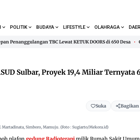
I
POLITIK
BUDAYA
LIFESTYLE
OLAHRAGA
DAE
n Penanggulangan TBC Lewat KETUK DOORS di 650 Desa
Gube
n Penanggulangan TBC Lewat KETUK DOORS di 650 Desa
Gube
SUD Sulbar, Proyek 19,4 Miliar Ternyata 
Suka
Bagikan
E Martadinata, Simboro, Mamuju. (Foto : Sugiarto/Mekora.id)
boh plafon
gedung Radioterapi
milik Rumah Sakit Umum