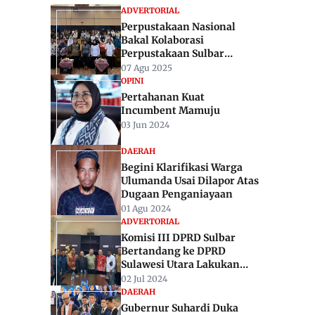
ADVERTORIAL
Perpustakaan Nasional
Bakal Kolaborasi
Perpustakaan Sulbar
Kuatkan Ekosistem Literasi
07 Agu 2025
ke Sekolah-Sekolah
OPINI
Pertahanan Kuat
Incumbent Mamuju
03 Jun 2024
DAERAH
Begini Klarifikasi Warga
Ulumanda Usai Dilapor Atas
Dugaan Penganiayaan
01 Agu 2024
ADVERTORIAL
Komisi III DPRD Sulbar
Bertandang ke DPRD
Sulawesi Utara Lakukan
Kunjungan Kerja
02 Jul 2024
DAERAH
Gubernur Suhardi Duka