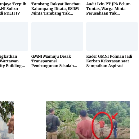
Sanjaya Terpilh
Tambang Rakyat Bonehau-
Audit Izin PT JPA Belum
HI Sulbar
Kalumpang Ditata, ESDM
Tuntas, Warga Minta
di PDLH IV
Minta Tambang Tak
Perusahaan Tak
Dikuasai Pihak Luar
Beraktivitas
ingkatkan
GMNI Mamuju Desak
Kader GMNI Polman Jadi
 Wartawan
Transparansi
Korban Kekerasan saat
ity Building
Pembangunan Sekolah
Sampaikan Aspirasi
Rakyat, Minta Hasil Uji
Material Dibuka