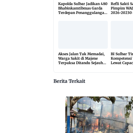
Kapolda Sulbar Jadikan 480
Refli Sakti 
Bhabinkamtibmas Garda
Pimpim WAL
Terdepan Penanggulangan
2026-20230 
TBC Lewat KETUK DOORS
di 650 Desa
Akses Jalan Tak Memadai,
BI Sulbar T
Warga Sakit di Majene
Kompetensi
Terpaksa Ditandu Sejauh
Lewat Capac
10 Kilometer
2026
Berita Terkait