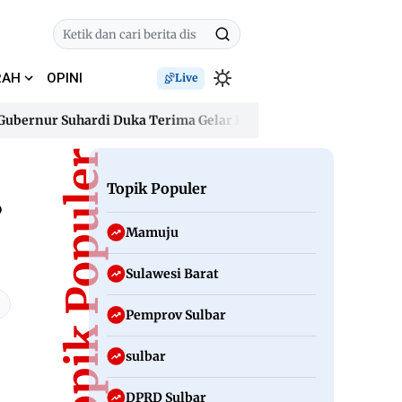
RAH
OPINI
Live
rnur Suhardi Duka Terima Gelar Kehormatan “Sulo Tappidena Ba
rnur Suhardi Duka Terima Gelar Kehormatan “Sulo Tappidena Ba
Topik Populer
Topik Populer
6
Mamuju
Sulawesi Barat
Pemprov Sulbar
sulbar
DPRD Sulbar