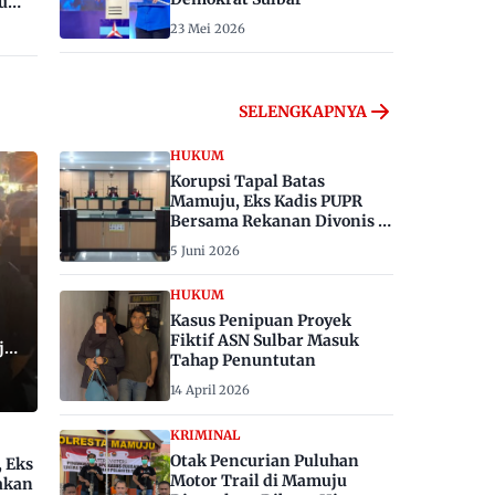
u
23 Mei 2026
SELENGKAPNYA
HUKUM
Korupsi Tapal Batas
Mamuju, Eks Kadis PUPR
Bersama Rekanan Divonis 6
dan 8 Tahun Penjara
5 Juni 2026
HUKUM
Kasus Penipuan Proyek
Fiktif ASN Sulbar Masuk
ju,
Tahap Penuntutan
14 April 2026
KRIMINAL
Otak Pencurian Puluhan
, Eks
Motor Trail di Mamuju
akan