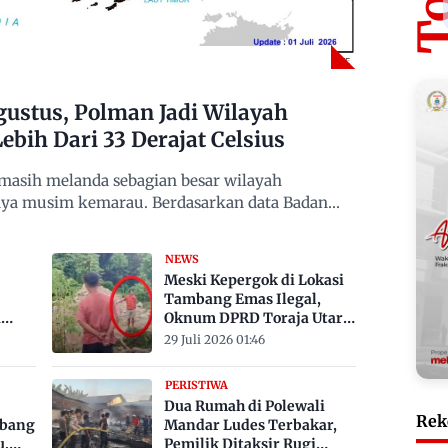
ustus, Polman Jadi Wilayah
ebih Dari 33 Derajat Celsius
asih melanda sebagian besar wilayah
gnya musim kemarau. Berdasarkan data Badan
NEWS
Meski Kepergok di Lokasi
Tambang Emas Ilegal,
a
Oknum DPRD Toraja Utara
bak
Belum Jadi Tersangka
29 Juli 2026 01:46
PERISTIWA
Dua Rumah di Polewali
Rek
mbang
Mandar Ludes Terbakar,
u,
Pemilik Ditaksir Rugi