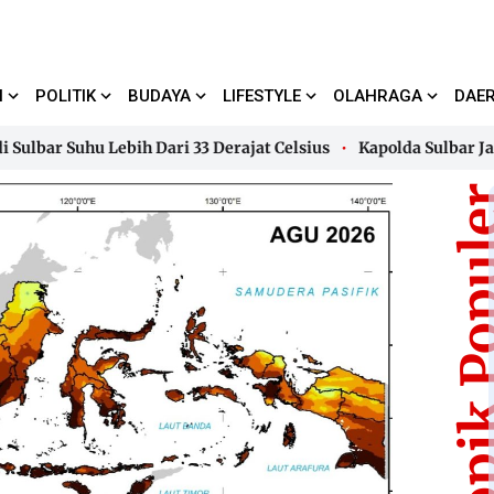
I
POLITIK
BUDAYA
LIFESTYLE
OLAHRAGA
DAE
 Suhu Lebih Dari 33 Derajat Celsius
Kapolda Sulbar Jadika
 Suhu Lebih Dari 33 Derajat Celsius
Kapolda Sulbar Jadika
Topik Pop