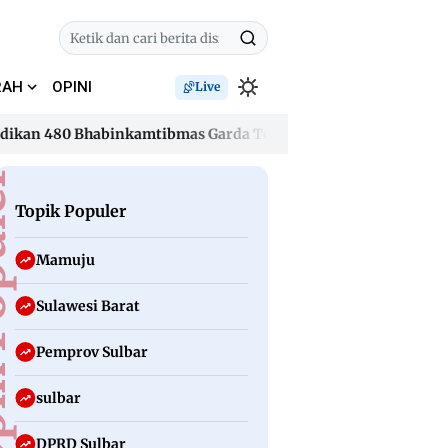
RAH
OPINI
Live
n 480 Bhabinkamtibmas Garda Terdepan Penanggulangan TBC L
n 480 Bhabinkamtibmas Garda Terdepan Penanggulangan TBC L
uler
Topik Populer
Mamuju
Sulawesi Barat
Pemprov Sulbar
sulbar
DPRD Sulbar