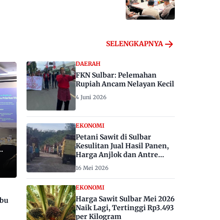
SELENGKAPNYA
DAERAH
FKN Sulbar: Pelemahan
Rupiah Ancam Nelayan Kecil
4 Juni 2026
EKONOMI
Petani Sawit di Sulbar
Kesulitan Jual Hasil Panen,
Harga Anjlok dan Antre
Berhari-hari
16 Mei 2026
EKONOMI
Harga Sawit Sulbar Mei 2026
ibu
Naik Lagi, Tertinggi Rp3.493
per Kilogram