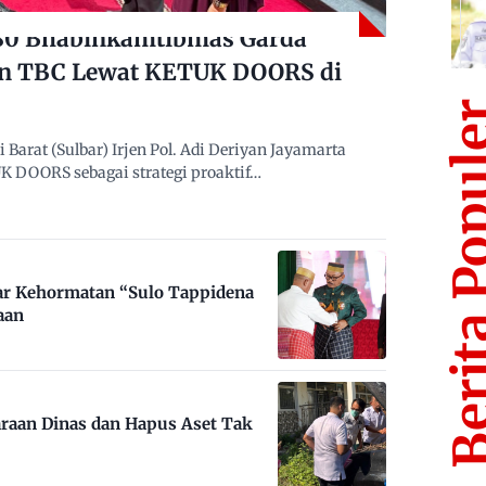
480 Bhabinkamtibmas Garda
n TBC Lewat KETUK DOORS di
Berita Po
arat (Sulbar) Irjen Pol. Adi Deriyan Jayamarta
 DOORS sebagai strategi proaktif…
ar Kehormatan “Sulo Tappidena
aan
raan Dinas dan Hapus Aset Tak