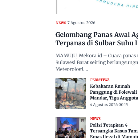
7 Agustus 2026
NEWS
Gelombang Panas Awal Ag
Terpanas di Sulbar Suhu L
MAMUJU, Mekora.id – Cuaca panas m
Sulawesi Barat seiring berlangsun
Meteorologi,…
PERISTIWA
Kebakaran Rumah
Panggung di Polewali
Mandar, Tiga Anggot
Keluarga Tewas Terje
4 Agustus 2026 00:15
NEWS
Polisi Tetapkan 4
Tersangka Kasus Ta
Emas Ilegal di Mamuj