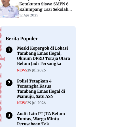
Ketakutan Siswa SMPN 6
Kalumpang Usai Sekolah
Nyaris Tersapu Banjir
12 Apr 2025
puler
Berita Populer
Meski Kepergok di Lokasi
Tambang Emas Ilegal,
Oknum DPRD Toraja Utara
Belum Jadi Tersangka
NEWS
29 Jul 2026
Polisi Tetapkan 4
Tersangka Kasus
Tambang Emas Ilegal di
Mamuju, Satu ASN
NEWS
29 Jul 2026
Audit Izin PT JPA Belum
Tuntas, Warga Minta
Perusahaan Tak