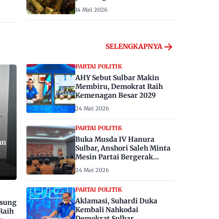
14 Mei 2026
SELENGKAPNYA
PARTAI POLITIK
AHY Sebut Sulbar Makin
Membiru, Demokrat Raih
Kemenagan Besar 2029
24 Mei 2026
PARTAI POLITIK
Buka Musda IV Hanura
an
Sulbar, Anshori Saleh Minta
Mesin Partai Bergerak
Menangkan Pemilu 2029
24 Mei 2026
PARTAI POLITIK
Aklamasi, Suhardi Duka
gsung
Kembali Nahkodai
Raih
Demokrat Sulbar