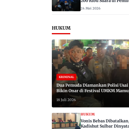
200 Ribu Suara di Pemil
2029
24 Mei 2026
HUKUM
KRIMINAL
Dua Pemuda Diamankan Polisi Usai
Bikin Onar di Festival UMKM Mamu
Satu Bawa Badik
18 Juli 2026
HUKUM
Vonis Bebas Dibatalkan
Kadishut Sulbar Dinyat