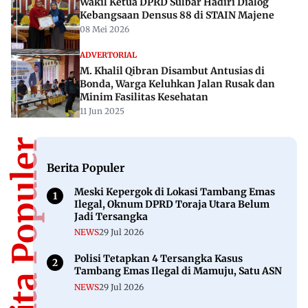
Rekomendasi Untuk Anda
MAMUJU
SPPG Karema Salurkan 3.144 Paket MBG
untuk Siswa dan 3B Selama Ramadan 1447 H
25 Feb 2026
NEWS
Mendadak Dolar AS Tumbang jadi 8.170 di
Pencarian Google, Begini Faktanya
01 Feb 2025
ADVERTORIAL
Sandeq Silumba 2025 Resmi Dibuka, 550
Pelaut Bakal Ramaikan Laut Sulbar
22 Agu 2025
ADVERTORIAL
Wakil Ketua DPRD Sulbar Hadiri Dialog
Kebangsaan Densus 88 di STAIN Majene