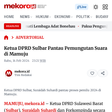
Live
HOME
NEWS
HUKUM
EKONOMI
POLITIK
BUDAYA
Ketua DPRD
 Guru Hormati Lembaga Adat Bonehau
Paksa Pengunjung ATM
HEADLINE
Sulbar
Skip
Pantau
 Guru Hormati Lembaga Adat Bonehau
Paksa Pengunjung ATM
to
ADVERTORIAL
Pemungutan
content
Suara di
Ketua DPRD Sulbar Pantau Pemungutan Suara
Mamuju
di Mamuju
Rabu, 14 Feb 2024
23:21
WIB
mekora.id
Tim Redaksi
Ketua DPRD Sulbar, Suraidah Suhardi pantau proses pemilu 2024 di
Mamuju.
MAMUJU, mekora.id
– Ketua DPRD Sulawesi Barat
(
Sulbar
),
Suraidah Suhardi
dan Forkompinda secara