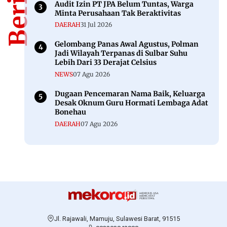
08 Mei 2026
ADVERTORIAL
M. Khalil Qibran Disambut Antusias di
Bonda, Warga Keluhkan Jalan Rusak dan
Minim Fasilitas Kesehatan
11 Jun 2025
Berita Populer
Berita Populer
Meski Kepergok di Lokasi Tambang Emas
Ilegal, Oknum DPRD Toraja Utara Belum
Jadi Tersangka
NEWS
29 Jul 2026
Polisi Tetapkan 4 Tersangka Kasus
Tambang Emas Ilegal di Mamuju, Satu ASN
NEWS
29 Jul 2026
Audit Izin PT JPA Belum Tuntas, Warga
Minta Perusahaan Tak Beraktivitas