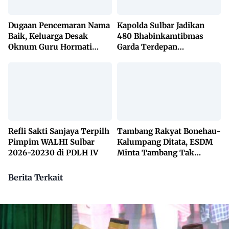
Dugaan Pencemaran Nama
Kapolda Sulbar Jadikan
Baik, Keluarga Desak
480 Bhabinkamtibmas
Oknum Guru Hormati
Garda Terdepan
Lembaga Adat Bonehau
Penanggulangan TBC
Lewat KETUK DOORS di
650 Desa
Refli Sakti Sanjaya Terpilh
Tambang Rakyat Bonehau-
Pimpim WALHI Sulbar
Kalumpang Ditata, ESDM
2026-20230 di PDLH IV
Minta Tambang Tak
Dikuasai Pihak Luar
Berita Terkait