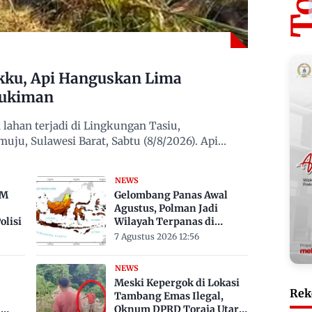
kku, Api Hanguskan Lima
mukiman
ahan terjadi di Lingkungan Tasiu,
u, Sulawesi Barat, Sabtu (8/8/2026). Api
NEWS
TM
Gelombang Panas Awal
Agustus, Polman Jadi
lisi
Wilayah Terpanas di
Sulbar Suhu Lebih Dari 33
7 Agustus 2026 12:56
Derajat Celsius
NEWS
Meski Kepergok di Lokasi
Rek
Tambang Emas Ilegal,
a
Oknum DPRD Toraja Utara