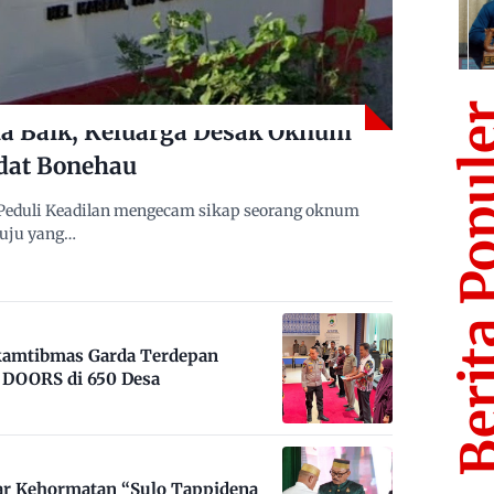
Berita Po
 Baik, Keluarga Desak Oknum
dat Bonehau
Peduli Keadilan mengecam sikap seorang oknum
muju yang…
nkamtibmas Garda Terdepan
DOORS di 650 Desa
ar Kehormatan “Sulo Tappidena