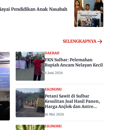
iayai Pendidikan Anak Nasabah
SELENGKAPNYA
DAERAH
FKN Sulbar: Pelemahan
Rupiah Ancam Nelayan Kecil
4 Juni 2026
EKONOMI
Petani Sawit di Sulbar
Kesulitan Jual Hasil Panen,
Harga Anjlok dan Antre
Berhari-hari
16 Mei 2026
EKONOMI