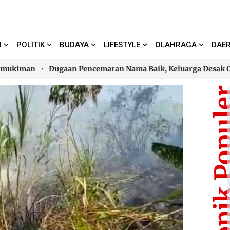
I
POLITIK
BUDAYA
LIFESTYLE
OLAHRAGA
DAE
iman
Dugaan Pencemaran Nama Baik, Keluarga Desak Oknu
iman
Dugaan Pencemaran Nama Baik, Keluarga Desak Oknu
Topik Pop