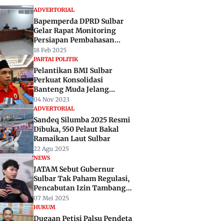
ADVERTORIAL
Bapemperda DPRD Sulbar
Gelar Rapat Monitoring
Persiapan Pembahasan
Ranperda 2025
18 Feb 2025
PARTAI POLITIK
Pelantikan BMI Sulbar
Perkuat Konsolidasi
Banteng Muda Jelang
Pemilu 2024
04 Nov 2023
ADVERTORIAL
Sandeq Silumba 2025 Resmi
Dibuka, 550 Pelaut Bakal
Ramaikan Laut Sulbar
22 Agu 2025
NEWS
JATAM Sebut Gubernur
Sulbar Tak Paham Regulasi,
Pencabutan Izin Tambang
Tak Harus ke PTUN
07 Mei 2025
HUKUM
Dugaan Petisi Palsu Pendeta