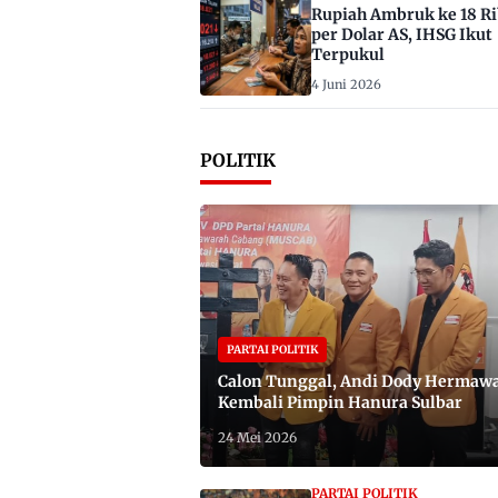
Rupiah Ambruk ke 18 R
per Dolar AS, IHSG Ikut
Terpukul
4 Juni 2026
POLITIK
PARTAI POLITIK
Calon Tunggal, Andi Dody Hermaw
Kembali Pimpin Hanura Sulbar
24 Mei 2026
PARTAI POLITIK