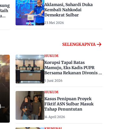
Aklamasi, Suhardi Duka
gsung
Kembali Nahkodai
Raih
Demokrat Sulbar
u
23 Mei 2026
SELENGKAPNYA
HUKUM
Korupsi Tapal Batas
Mamuju, Eks Kadis PUPR
Bersama Rekanan Divonis 6
dan 8 Tahun Penjara
5 Juni 2026
HUKUM
Kasus Penipuan Proyek
Fiktif ASN Sulbar Masuk
ju,
Tahap Penuntutan
14 April 2026
KRIMINAL