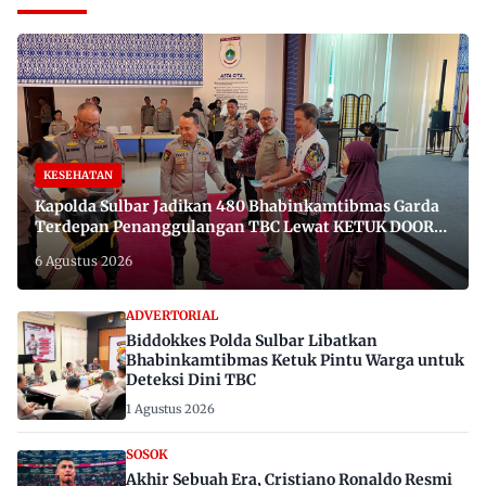
KESEHATAN
Kapolda Sulbar Jadikan 480 Bhabinkamtibmas Garda
Terdepan Penanggulangan TBC Lewat KETUK DOORS
di 650 Desa
6 Agustus 2026
ADVERTORIAL
Biddokkes Polda Sulbar Libatkan
Bhabinkamtibmas Ketuk Pintu Warga untuk
Deteksi Dini TBC
1 Agustus 2026
SOSOK
Akhir Sebuah Era, Cristiano Ronaldo Resmi