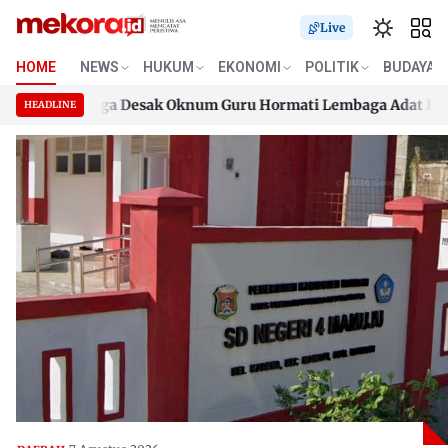
Live
HOME
NEWS
HUKUM
EKONOMI
POLITIK
BUDAYA
, Keluarga Desak Oknum Guru Hormati Lembaga Adat Boneha
HEADLINE
, Keluarga Desak Oknum Guru Hormati Lembaga Adat Boneha
Skip
to
content