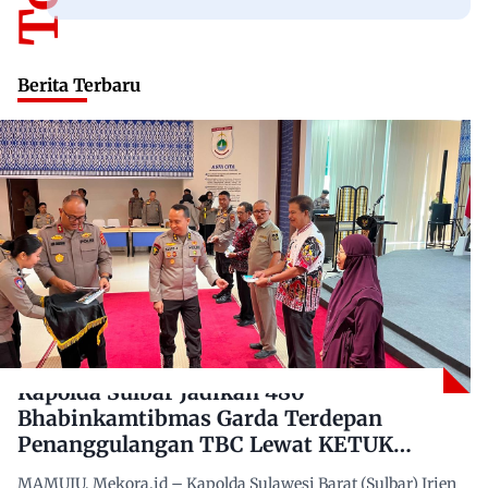
Berita Terbaru
Kapolda Sulbar Jadikan 480
Bhabinkamtibmas Garda Terdepan
Penanggulangan TBC Lewat KETUK
DOORS di 650 Desa
MAMUJU, Mekora.id – Kapolda Sulawesi Barat (Sulbar) Irjen