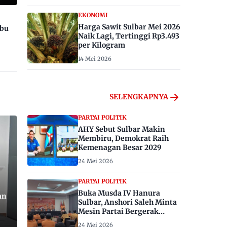
EKONOMI
Harga Sawit Sulbar Mei 2026
ibu
Naik Lagi, Tertinggi Rp3.493
per Kilogram
14 Mei 2026
SELENGKAPNYA
PARTAI POLITIK
AHY Sebut Sulbar Makin
Membiru, Demokrat Raih
Kemenagan Besar 2029
24 Mei 2026
PARTAI POLITIK
Buka Musda IV Hanura
an
Sulbar, Anshori Saleh Minta
Mesin Partai Bergerak
Menangkan Pemilu 2029
24 Mei 2026