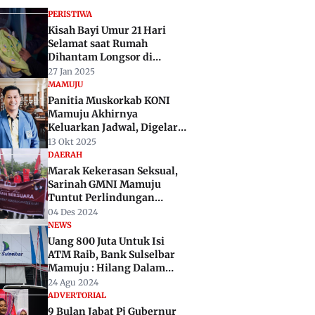
PERISTIWA
Kisah Bayi Umur 21 Hari
Selamat saat Rumah
Dihantam Longsor di
Mamuju
27 Jan 2025
MAMUJU
Panitia Muskorkab KONI
Mamuju Akhirnya
Keluarkan Jadwal, Digelar
November 2025
13 Okt 2025
DAERAH
Marak Kekerasan Seksual,
Sarinah GMNI Mamuju
Tuntut Perlindungan
Perempuan Dikuatkan
04 Des 2024
NEWS
Uang 800 Juta Untuk Isi
ATM Raib, Bank Sulselbar
Mamuju : Hilang Dalam
Perjalanan
24 Agu 2024
ADVERTORIAL
9 Bulan Jabat Pj Gubernur