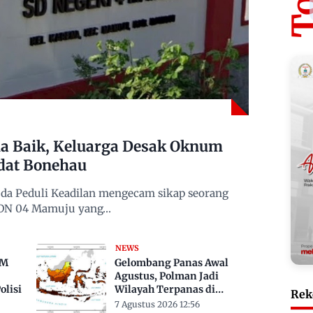
 Baik, Keluarga Desak Oknum
dat Bonehau
da Peduli Keadilan mengecam sikap seorang
 SDN 04 Mamuju yang…
NEWS
TM
Gelombang Panas Awal
Agustus, Polman Jadi
lisi
Wilayah Terpanas di
Rek
Sulbar Suhu Lebih Dari 33
7 Agustus 2026 12:56