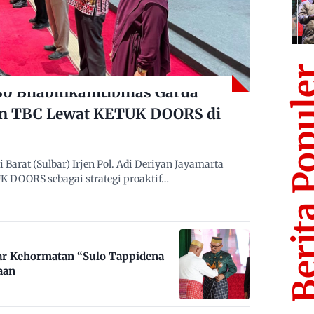
Berita Po
480 Bhabinkamtibmas Garda
n TBC Lewat KETUK DOORS di
arat (Sulbar) Irjen Pol. Adi Deriyan Jayamarta
 DOORS sebagai strategi proaktif…
ar Kehormatan “Sulo Tappidena
aan