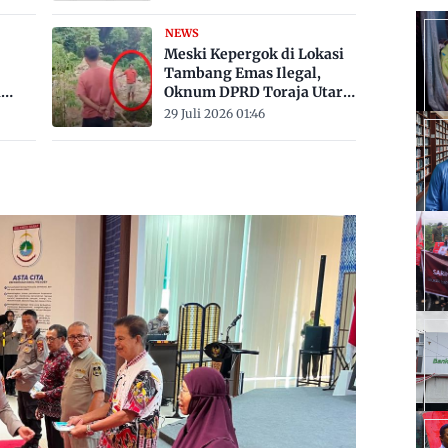
Derajat Celsius
NEWS
Meski Kepergok di Lokasi
Tambang Emas Ilegal,
a
Oknum DPRD Toraja Utara
bak
Belum Jadi Tersangka
29 Juli 2026 01:46