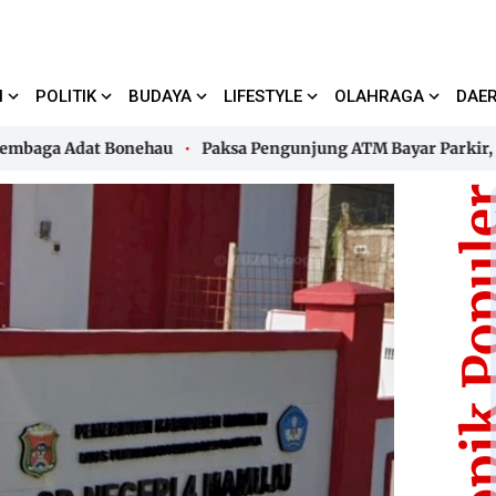
I
POLITIK
BUDAYA
LIFESTYLE
OLAHRAGA
DAE
a Adat Bonehau
Paksa Pengunjung ATM Bayar Parkir, Jukir 
a Adat Bonehau
Paksa Pengunjung ATM Bayar Parkir, Jukir 
Topik Pop