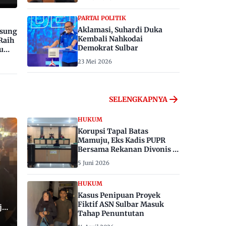
PARTAI POLITIK
Aklamasi, Suhardi Duka
gsung
Kembali Nahkodai
Raih
Demokrat Sulbar
u
23 Mei 2026
SELENGKAPNYA
HUKUM
Korupsi Tapal Batas
Mamuju, Eks Kadis PUPR
Bersama Rekanan Divonis 6
dan 8 Tahun Penjara
5 Juni 2026
HUKUM
Kasus Penipuan Proyek
Fiktif ASN Sulbar Masuk
ju,
Tahap Penuntutan