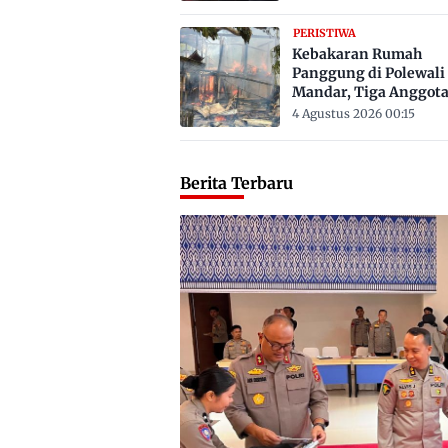
PERISTIWA
Kebakaran Rumah
Panggung di Polewali
Mandar, Tiga Anggot
Keluarga Tewas Terje
4 Agustus 2026 00:15
Berita Terbaru