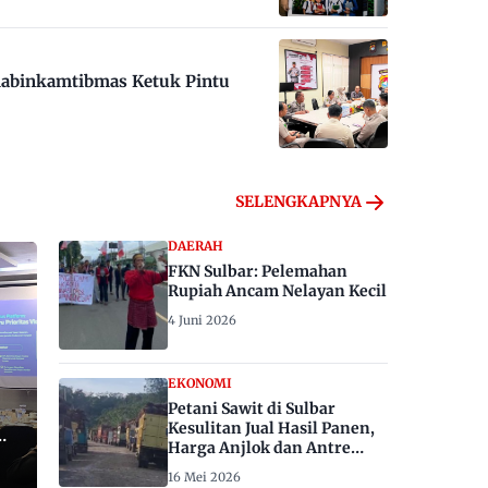
habinkamtibmas Ketuk Pintu
SELENGKAPNYA
DAERAH
FKN Sulbar: Pelemahan
Rupiah Ancam Nelayan Kecil
4 Juni 2026
EKONOMI
Petani Sawit di Sulbar
Kesulitan Jual Hasil Panen,
Harga Anjlok dan Antre
Berhari-hari
16 Mei 2026