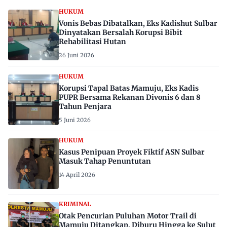
HUKUM
Vonis Bebas Dibatalkan, Eks Kadishut Sulbar
Dinyatakan Bersalah Korupsi Bibit
Rehabilitasi Hutan
26 Juni 2026
HUKUM
Korupsi Tapal Batas Mamuju, Eks Kadis
PUPR Bersama Rekanan Divonis 6 dan 8
Tahun Penjara
5 Juni 2026
HUKUM
Kasus Penipuan Proyek Fiktif ASN Sulbar
Masuk Tahap Penuntutan
14 April 2026
KRIMINAL
Otak Pencurian Puluhan Motor Trail di
Mamuju Ditangkap, Diburu Hingga ke Sulut