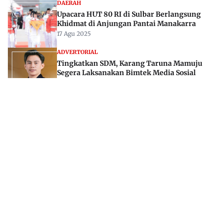
DAERAH
Upacara HUT 80 RI di Sulbar Berlangsung
Khidmat di Anjungan Pantai Manakarra
17 Agu 2025
ADVERTORIAL
Tingkatkan SDM, Karang Taruna Mamuju
Segera Laksanakan Bimtek Media Sosial
03 Jul 2024
Jl. Rajawali, Mamuju, Sulawesi Barat, 91515
082293842888
mekoramedia@gmail.com