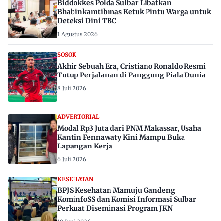
Biddokkes Polda Sulbar Libatkan
Bhabinkamtibmas Ketuk Pintu Warga untuk
Deteksi Dini TBC
1 Agustus 2026
SOSOK
Akhir Sebuah Era, Cristiano Ronaldo Resmi
Tutup Perjalanan di Panggung Piala Dunia
8 Juli 2026
ADVERTORIAL
Modal Rp3 Juta dari PNM Makassar, Usaha
Kantin Fennawaty Kini Mampu Buka
Lapangan Kerja
6 Juli 2026
KESEHATAN
BPJS Kesehatan Mamuju Gandeng
KominfoSS dan Komisi Informasi Sulbar
Perkuat Diseminasi Program JKN