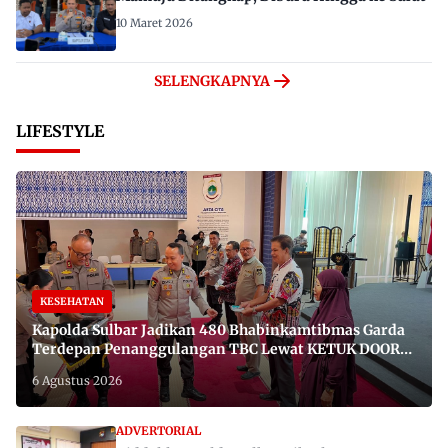
10 Maret 2026
SELENGKAPNYA
LIFESTYLE
KESEHATAN
Kapolda Sulbar Jadikan 480 Bhabinkamtibmas Garda
Terdepan Penanggulangan TBC Lewat KETUK DOORS
di 650 Desa
6 Agustus 2026
ADVERTORIAL