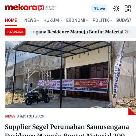
Live
HOME
NEWS
HUKUM
EKONOMI
POLITIK
BUDAYA
an Samusengana Residence Mamuju Buntut Material 200 Juta B
HEADLINE
an Samusengana Residence Mamuju Buntut Material 200 Juta B
Skip
to
content
8 Agustus 2026
NEWS
Supplier Segel Perumahan Samusengana
Residence Mamuju Buntut Material 200