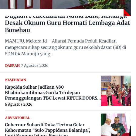
Dugaan Pencemaran Nama Baik, Keluarga
Desak Oknum Guru Hormati Lembaga Adat
Bonehau
MAMUJU, Mekora.id – Aliansi Pemuda Peduli Keadilan
mengecam sikap seorang oknum guru sekolah dasar (SD) di
SDN 04 Mamuju yang…
7 Agustus 2026
DAERAH
KESEHATAN
Kapolda Sulbar Jadikan 480
Bhabinkamtibmas Garda Terdepan
Penanggulangan TBC Lewat KETUK DOORS
di 650 Desa
6 Agustus 2026
ADVERTORIAL
Gubernur Suhardi Duka Terima Gelar
Kehormatan “Sulo Tappidena Balanipa”,
Janji Bangun Istana Kerajaan