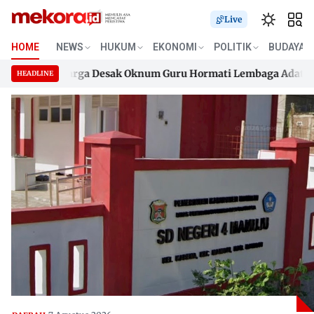
Live
HOME
NEWS
HUKUM
EKONOMI
POLITIK
BUDAYA
k, Keluarga Desak Oknum Guru Hormati Lembaga Adat Boneh
HEADLINE
k, Keluarga Desak Oknum Guru Hormati Lembaga Adat Boneh
Skip
to
content