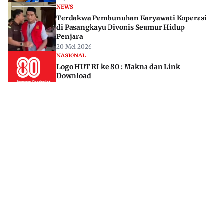
NEWS
Terdakwa Pembunuhan Karyawati Koperasi
di Pasangkayu Divonis Seumur Hidup
Penjara
20 Mei 2026
NASIONAL
Logo HUT RI ke 80 : Makna dan Link
Download
14 Agu 2025
Jl. Rajawali, Mamuju, Sulawesi Barat, 91515
082293842888
mekoramedia@gmail.com