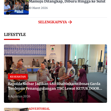
Mamuju Ditangkap, Diburu Hingga ke Sulut
10 Maret 2026
SELENGKAPNYA
LIFESTYLE
KESEHATAN
Kapolda Sulbar Jadikan 480 Bhabinkamtibmas Garda
Terdepan Penanggulangan TBC Lewat KETUK DOORS
di 650 Desa
6 Agustus 2026
ADVERTORIAL