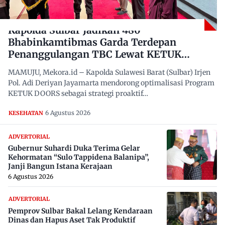
Kapolda Sulbar Jadikan 480
Bhabinkamtibmas Garda Terdepan
Penanggulangan TBC Lewat KETUK
DOORS di 650 Desa
MAMUJU, Mekora.id – Kapolda Sulawesi Barat (Sulbar) Irjen
Pol. Adi Deriyan Jayamarta mendorong optimalisasi Program
KETUK DOORS sebagai strategi proaktif…
6 Agustus 2026
KESEHATAN
ADVERTORIAL
Gubernur Suhardi Duka Terima Gelar
Kehormatan “Sulo Tappidena Balanipa”,
Janji Bangun Istana Kerajaan
6 Agustus 2026
ADVERTORIAL
Pemprov Sulbar Bakal Lelang Kendaraan
Dinas dan Hapus Aset Tak Produktif