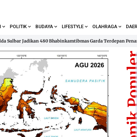
I
POLITIK
BUDAYA
LIFESTYLE
OLAHRAGA
DAE
lbar Jadikan 480 Bhabinkamtibmas Garda Terdepan Penanggul
lbar Jadikan 480 Bhabinkamtibmas Garda Terdepan Penanggul
Topik Pop