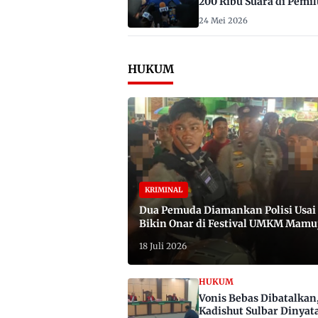
200 Ribu Suara di Pemil
2029
24 Mei 2026
HUKUM
KRIMINAL
Dua Pemuda Diamankan Polisi Usai
Bikin Onar di Festival UMKM Mamu
Satu Bawa Badik
18 Juli 2026
HUKUM
Vonis Bebas Dibatalkan
Kadishut Sulbar Dinyat