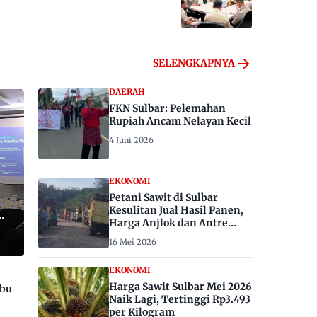
SELENGKAPNYA
DAERAH
FKN Sulbar: Pelemahan
Rupiah Ancam Nelayan Kecil
4 Juni 2026
EKONOMI
Petani Sawit di Sulbar
Kesulitan Jual Hasil Panen,
Harga Anjlok dan Antre
Berhari-hari
16 Mei 2026
EKONOMI
Harga Sawit Sulbar Mei 2026
ibu
Naik Lagi, Tertinggi Rp3.493
per Kilogram