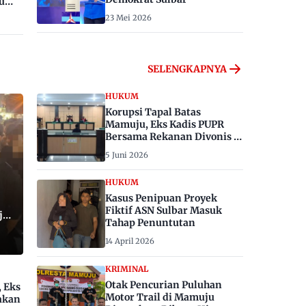
u
23 Mei 2026
SELENGKAPNYA
HUKUM
Korupsi Tapal Batas
Mamuju, Eks Kadis PUPR
Bersama Rekanan Divonis 6
dan 8 Tahun Penjara
5 Juni 2026
HUKUM
Kasus Penipuan Proyek
Fiktif ASN Sulbar Masuk
ju,
Tahap Penuntutan
14 April 2026
KRIMINAL
Otak Pencurian Puluhan
, Eks
Motor Trail di Mamuju
akan