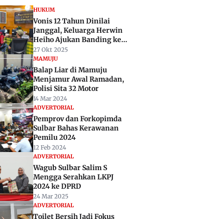
HUKUM
Vonis 12 Tahun Dinilai
Janggal, Keluarga Herwin
Heiho Ajukan Banding ke
Pengadilan Tinggi Sulbar
27 Okt 2025
MAMUJU
Balap Liar di Mamuju
Menjamur Awal Ramadan,
Polisi Sita 32 Motor
14 Mar 2024
ADVERTORIAL
Pemprov dan Forkopimda
Sulbar Bahas Kerawanan
Pemilu 2024
12 Feb 2024
ADVERTORIAL
Wagub Sulbar Salim S
Mengga Serahkan LKPJ
2024 ke DPRD
24 Mar 2025
ADVERTORIAL
Toilet Bersih Jadi Fokus