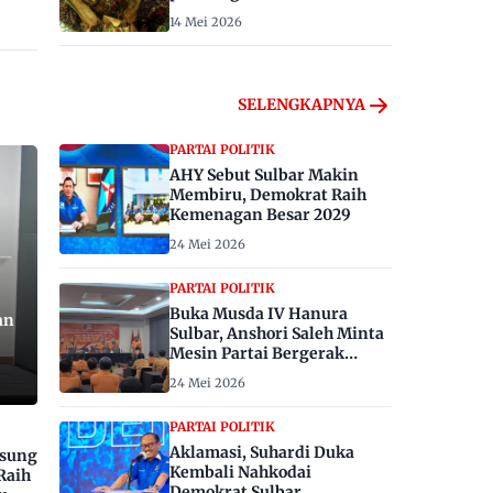
14 Mei 2026
SELENGKAPNYA
PARTAI POLITIK
AHY Sebut Sulbar Makin
Membiru, Demokrat Raih
Kemenagan Besar 2029
24 Mei 2026
PARTAI POLITIK
Buka Musda IV Hanura
an
Sulbar, Anshori Saleh Minta
Mesin Partai Bergerak
Menangkan Pemilu 2029
24 Mei 2026
PARTAI POLITIK
Aklamasi, Suhardi Duka
gsung
Kembali Nahkodai
Raih
Demokrat Sulbar