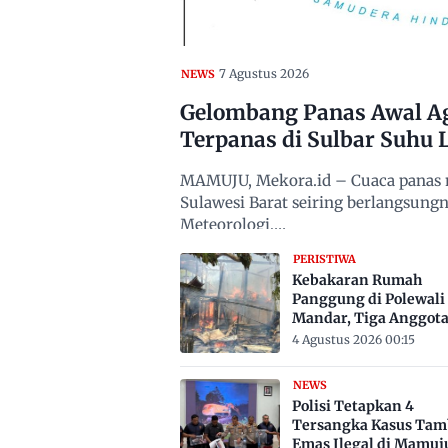
7 Agustus 2026
NEWS
Gelombang Panas Awal Ag
Terpanas di Sulbar Suhu L
MAMUJU, Mekora.id – Cuaca panas m
Sulawesi Barat seiring berlangsun
Meteorologi,…
PERISTIWA
Kebakaran Rumah
Panggung di Polewali
Mandar, Tiga Anggot
Keluarga Tewas Terje
4 Agustus 2026 00:15
NEWS
Polisi Tetapkan 4
Tersangka Kasus Ta
Emas Ilegal di Mamuj