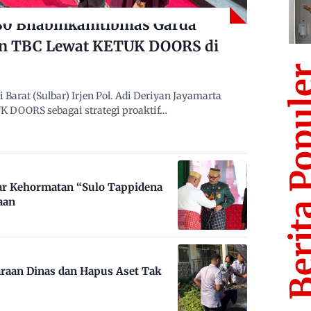
480 Bhabinkamtibmas Garda
n TBC Lewat KETUK DOORS di
Berita Po
arat (Sulbar) Irjen Pol. Adi Deriyan Jayamarta
 DOORS sebagai strategi proaktif…
ar Kehormatan “Sulo Tappidena
aan
raan Dinas dan Hapus Aset Tak