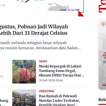
ustus, Polman Jadi Wilayah
ebih Dari 33 Derajat Celsius
asih melanda sebagian besar wilayah
gnya musim kemarau. Berdasarkan data Badan
NEWS
Meski Kepergok di Lokasi
Tambang Emas Ilegal,
a
Oknum DPRD Toraja Utara
bak
Belum Jadi Tersangka
29 Juli 2026 01:46
PERISTIWA
Dua Rumah di Polewali
Rek
mbang
Mandar Ludes Terbakar,
u,
Pemilik Ditaksir Rugi