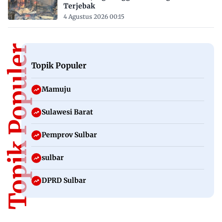
Terjebak
4 Agustus 2026 00:15
Topik Populer
Topik Populer
Mamuju
Sulawesi Barat
Pemprov Sulbar
sulbar
DPRD Sulbar