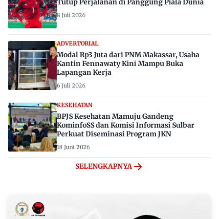
Tutup Perjalanan di Panggung Piala Dunia
8 Juli 2026
ADVERTORIAL
Modal Rp3 Juta dari PNM Makassar, Usaha
Kantin Fennawaty Kini Mampu Buka
Lapangan Kerja
6 Juli 2026
KESEHATAN
BPJS Kesehatan Mamuju Gandeng
KominfoSS dan Komisi Informasi Sulbar
Perkuat Diseminasi Program JKN
18 Juni 2026
SELENGKAPNYA