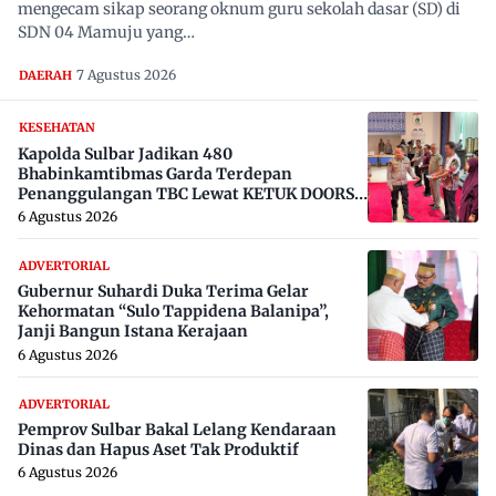
mengecam sikap seorang oknum guru sekolah dasar (SD) di
SDN 04 Mamuju yang…
7 Agustus 2026
DAERAH
KESEHATAN
Kapolda Sulbar Jadikan 480
Bhabinkamtibmas Garda Terdepan
Penanggulangan TBC Lewat KETUK DOORS
di 650 Desa
6 Agustus 2026
ADVERTORIAL
Gubernur Suhardi Duka Terima Gelar
Kehormatan “Sulo Tappidena Balanipa”,
Janji Bangun Istana Kerajaan
6 Agustus 2026
ADVERTORIAL
Pemprov Sulbar Bakal Lelang Kendaraan
Dinas dan Hapus Aset Tak Produktif
6 Agustus 2026