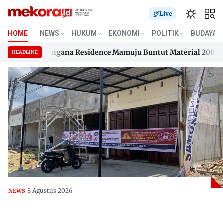
Live
HOME
NEWS
HUKUM
EKONOMI
POLITIK
BUDAYA
n Samusengana Residence Mamuju Buntut Material 200 Juta Be
HEADLINE
n Samusengana Residence Mamuju Buntut Material 200 Juta Be
Skip
to
content
8 Agustus 2026
NEWS