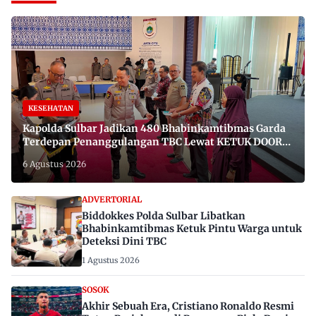
KESEHATAN
Kapolda Sulbar Jadikan 480 Bhabinkamtibmas Garda
Terdepan Penanggulangan TBC Lewat KETUK DOORS
di 650 Desa
6 Agustus 2026
ADVERTORIAL
Biddokkes Polda Sulbar Libatkan
Bhabinkamtibmas Ketuk Pintu Warga untuk
Deteksi Dini TBC
1 Agustus 2026
SOSOK
Akhir Sebuah Era, Cristiano Ronaldo Resmi