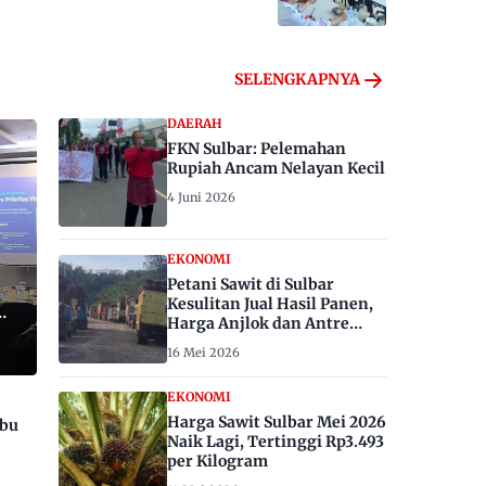
SELENGKAPNYA
DAERAH
FKN Sulbar: Pelemahan
Rupiah Ancam Nelayan Kecil
4 Juni 2026
EKONOMI
Petani Sawit di Sulbar
Kesulitan Jual Hasil Panen,
Harga Anjlok dan Antre
Berhari-hari
16 Mei 2026
EKONOMI
Harga Sawit Sulbar Mei 2026
ibu
Naik Lagi, Tertinggi Rp3.493
per Kilogram