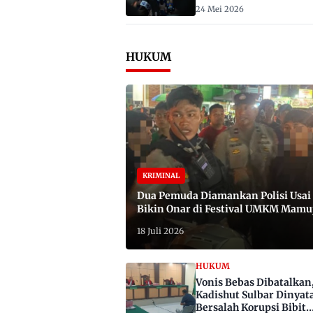
2029
24 Mei 2026
HUKUM
KRIMINAL
Dua Pemuda Diamankan Polisi Usai
Bikin Onar di Festival UMKM Mamu
Satu Bawa Badik
18 Juli 2026
HUKUM
Vonis Bebas Dibatalkan
Kadishut Sulbar Dinyat
Bersalah Korupsi Bibit