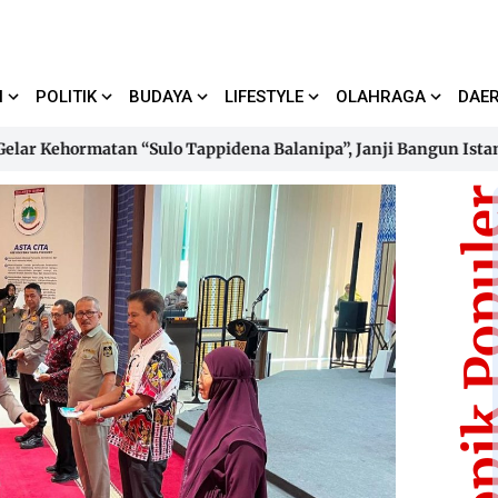
I
POLITIK
BUDAYA
LIFESTYLE
OLAHRAGA
DAE
ehormatan “Sulo Tappidena Balanipa”, Janji Bangun Istana Ker
ehormatan “Sulo Tappidena Balanipa”, Janji Bangun Istana Ker
Topik Pop