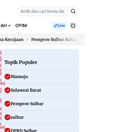
RAH
OPINI
Live
ajaan
Pemprov Sulbar Bakal Lelang Kendaraan Dinas dan Hap
ajaan
Pemprov Sulbar Bakal Lelang Kendaraan Dinas dan Hap
uler
Topik Populer
Mamuju
Sulawesi Barat
Pemprov Sulbar
sulbar
DPRD Sulbar