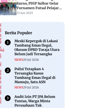
Karno, PDIP Sulbar Gelar
Turnamen Futsal Pelajar
“Soekarno Cup”
23 Jun 2025
puler
Berita Populer
Meski Kepergok di Lokasi
Tambang Emas Ilegal,
Oknum DPRD Toraja Utara
Belum Jadi Tersangka
NEWS
29 Jul 2026
Polisi Tetapkan 4
Tersangka Kasus
Tambang Emas Ilegal di
Mamuju, Satu ASN
NEWS
29 Jul 2026
Audit Izin PT JPA Belum
Tuntas, Warga Minta
Perusahaan Tak