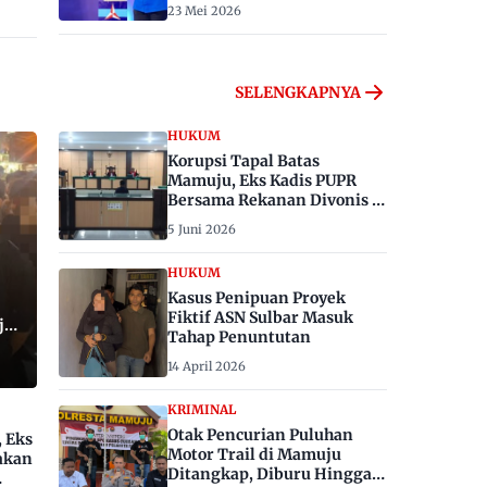
23 Mei 2026
SELENGKAPNYA
HUKUM
Korupsi Tapal Batas
Mamuju, Eks Kadis PUPR
Bersama Rekanan Divonis 6
dan 8 Tahun Penjara
5 Juni 2026
HUKUM
Kasus Penipuan Proyek
Fiktif ASN Sulbar Masuk
ju,
Tahap Penuntutan
14 April 2026
KRIMINAL
Otak Pencurian Puluhan
, Eks
Motor Trail di Mamuju
akan
Ditangkap, Diburu Hingga