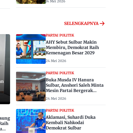
14 Mei 2026
SELENGKAPNYA
PARTAI POLITIK
AHY Sebut Sulbar Makin
Membiru, Demokrat Raih
Kemenagan Besar 2029
24 Mei 2026
PARTAI POLITIK
Buka Musda IV Hanura
an
Sulbar, Anshori Saleh Minta
Mesin Partai Bergerak
Menangkan Pemilu 2029
24 Mei 2026
PARTAI POLITIK
Aklamasi, Suhardi Duka
gsung
Kembali Nahkodai
Raih
Demokrat Sulbar
u