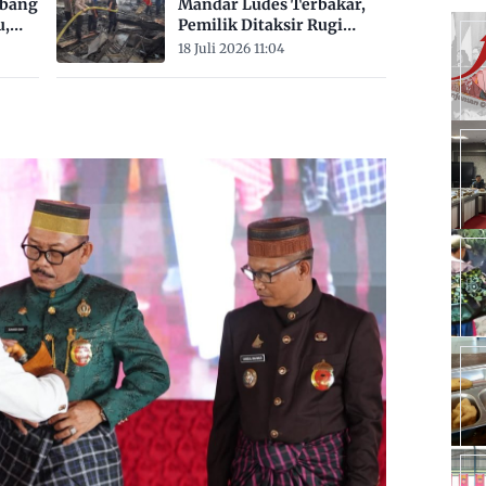
mbang
Mandar Ludes Terbakar,
u,
Pemilik Ditaksir Rugi
Rp200 Juta
18 Juli 2026 11:04