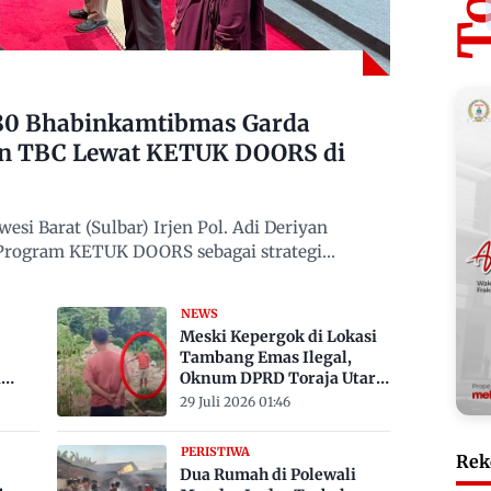
480 Bhabinkamtibmas Garda
n TBC Lewat KETUK DOORS di
si Barat (Sulbar) Irjen Pol. Adi Deriyan
 Program KETUK DOORS sebagai strategi
NEWS
Meski Kepergok di Lokasi
Tambang Emas Ilegal,
a
Oknum DPRD Toraja Utara
bak
Belum Jadi Tersangka
29 Juli 2026 01:46
PERISTIWA
Rek
Dua Rumah di Polewali