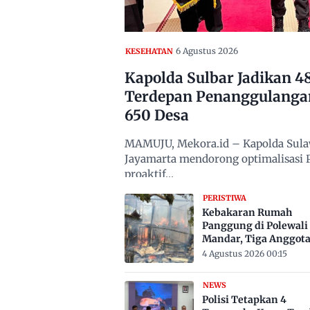
6 Agustus 2026
KESEHATAN
Kapolda Sulbar Jadikan 
Terdepan Penanggulanga
650 Desa
MAMUJU, Mekora.id – Kapolda Sulawe
Jayamarta mendorong optimalisasi
proaktif…
PERISTIWA
Kebakaran Rumah
Panggung di Polewali
Mandar, Tiga Anggot
Keluarga Tewas Terje
4 Agustus 2026 00:15
NEWS
Polisi Tetapkan 4