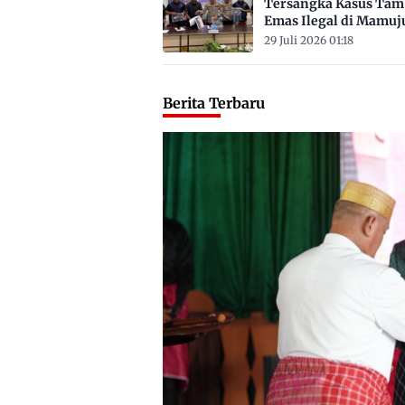
Tersangka Kasus Ta
Emas Ilegal di Mamuj
Satu ASN
29 Juli 2026 01:18
Berita Terbaru