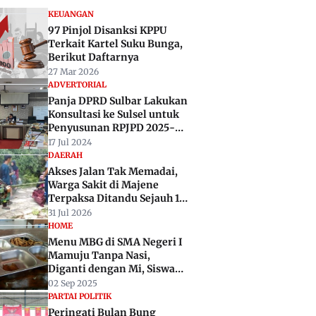
KEUANGAN
97 Pinjol Disanksi KPPU
Terkait Kartel Suku Bunga,
Berikut Daftarnya
27 Mar 2026
ADVERTORIAL
Panja DPRD Sulbar Lakukan
Konsultasi ke Sulsel untuk
Penyusunan RPJPD 2025-
2045
17 Jul 2024
DAERAH
Akses Jalan Tak Memadai,
Warga Sakit di Majene
Terpaksa Ditandu Sejauh 10
Kilometer
31 Jul 2026
HOME
Menu MBG di SMA Negeri I
Mamuju Tanpa Nasi,
Diganti dengan Mi, Siswa
Kecewa
02 Sep 2025
PARTAI POLITIK
Peringati Bulan Bung