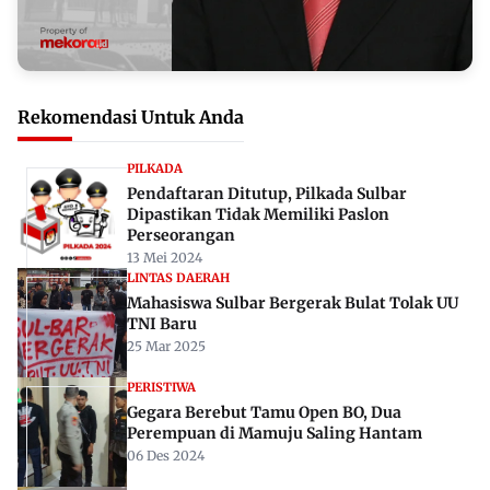
Rekomendasi Untuk Anda
PILKADA
Pendaftaran Ditutup, Pilkada Sulbar
Dipastikan Tidak Memiliki Paslon
Perseorangan
13 Mei 2024
LINTAS DAERAH
Mahasiswa Sulbar Bergerak Bulat Tolak UU
TNI Baru
25 Mar 2025
PERISTIWA
Gegara Berebut Tamu Open BO, Dua
Perempuan di Mamuju Saling Hantam
06 Des 2024