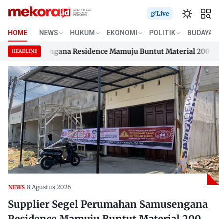
Live
HOME
NEWS
HUKUM
EKONOMI
POLITIK
BUDAYA
n Samusengana Residence Mamuju Buntut Material 200 Juta Be
HEADLINE
n Samusengana Residence Mamuju Buntut Material 200 Juta Be
Skip
to
content
8 Agustus 2026
NEWS
Supplier Segel Perumahan Samusengana
Residence Mamuju Buntut Material 200