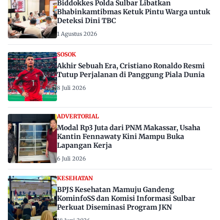
Biddokkes Polda Sulbar Libatkan
Bhabinkamtibmas Ketuk Pintu Warga untuk
Deteksi Dini TBC
1 Agustus 2026
SOSOK
Akhir Sebuah Era, Cristiano Ronaldo Resmi
Tutup Perjalanan di Panggung Piala Dunia
8 Juli 2026
ADVERTORIAL
Modal Rp3 Juta dari PNM Makassar, Usaha
Kantin Fennawaty Kini Mampu Buka
Lapangan Kerja
6 Juli 2026
KESEHATAN
BPJS Kesehatan Mamuju Gandeng
KominfoSS dan Komisi Informasi Sulbar
Perkuat Diseminasi Program JKN