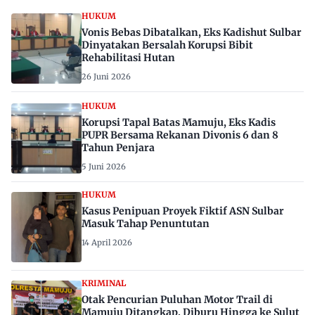
HUKUM
Vonis Bebas Dibatalkan, Eks Kadishut Sulbar
Dinyatakan Bersalah Korupsi Bibit
Rehabilitasi Hutan
26 Juni 2026
HUKUM
Korupsi Tapal Batas Mamuju, Eks Kadis
PUPR Bersama Rekanan Divonis 6 dan 8
Tahun Penjara
5 Juni 2026
HUKUM
Kasus Penipuan Proyek Fiktif ASN Sulbar
Masuk Tahap Penuntutan
14 April 2026
KRIMINAL
Otak Pencurian Puluhan Motor Trail di
Mamuju Ditangkap, Diburu Hingga ke Sulut