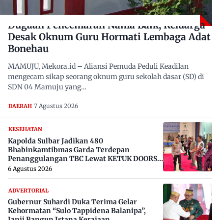
Dugaan Pencemaran Nama Baik, Keluarga
Desak Oknum Guru Hormati Lembaga Adat
Bonehau
MAMUJU, Mekora.id – Aliansi Pemuda Peduli Keadilan
mengecam sikap seorang oknum guru sekolah dasar (SD) di
SDN 04 Mamuju yang…
7 Agustus 2026
DAERAH
KESEHATAN
Kapolda Sulbar Jadikan 480
Bhabinkamtibmas Garda Terdepan
Penanggulangan TBC Lewat KETUK DOORS
di 650 Desa
6 Agustus 2026
ADVERTORIAL
Gubernur Suhardi Duka Terima Gelar
Kehormatan “Sulo Tappidena Balanipa”,
Janji Bangun Istana Kerajaan