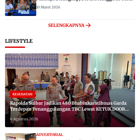
10 Maret 2026
SELENGKAPNYA
LIFESTYLE
KESEHATAN
Kapolda Sulbar Jadikan 480 Bhabinkamtibmas Garda
Terdepan Penanggulangan TBC Lewat KETUK DOORS
di 650 Desa
6 Agustus 2026
ADVERTORIAL