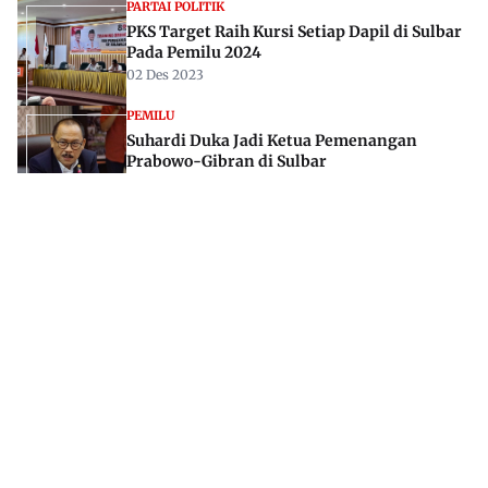
PARTAI POLITIK
PKS Target Raih Kursi Setiap Dapil di Sulbar
Pada Pemilu 2024
02 Des 2023
PEMILU
Suhardi Duka Jadi Ketua Pemenangan
Prabowo-Gibran di Sulbar
20 Nov 2023
Jl. Rajawali, Mamuju, Sulawesi Barat, 91515
082293842888
mekoramedia@gmail.com