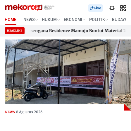
Live
HOME
NEWS
HUKUM
EKONOMI
POLITIK
BUDAYA
ahan Samusengana Residence Mamuju Buntut Material 200 Juta
HEADLINE
ahan Samusengana Residence Mamuju Buntut Material 200 Juta
Skip
to
content
8 Agustus 2026
NEWS