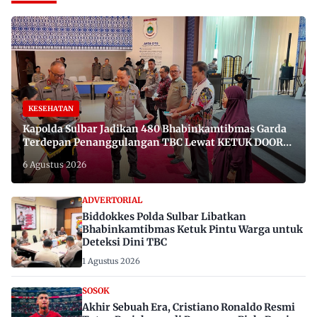
KESEHATAN
Kapolda Sulbar Jadikan 480 Bhabinkamtibmas Garda
Terdepan Penanggulangan TBC Lewat KETUK DOORS
di 650 Desa
6 Agustus 2026
ADVERTORIAL
Biddokkes Polda Sulbar Libatkan
Bhabinkamtibmas Ketuk Pintu Warga untuk
Deteksi Dini TBC
1 Agustus 2026
SOSOK
Akhir Sebuah Era, Cristiano Ronaldo Resmi