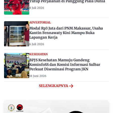
Tutup Perjalanan di Panggung Piala Dunia
8 Juli 2026
ADVERTORIAL
Modal Rp3 Juta dari PNM Makassar, Usaha
Kantin Fennawaty Kini Mampu Buka
Lapangan Kerja
6 Juli 2026
KESEHATAN
BPJS Kesehatan Mamuju Gandeng
KominfoSS dan Komisi Informasi Sulbar
Perkuat Diseminasi Program JKN
18 Juni 2026
SELENGKAPNYA