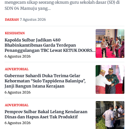
mengecam sikap seorang oknum guru sekolah dasar (SD) di
SDN 04 Mamuju yang…
7 Agustus 2026
DAERAH
KESEHATAN
Kapolda Sulbar Jadikan 480
Bhabinkamtibmas Garda Terdepan
Penanggulangan TBC Lewat KETUK DOORS
di 650 Desa
6 Agustus 2026
ADVERTORIAL
Gubernur Suhardi Duka Terima Gelar
Kehormatan “Sulo Tappidena Balanipa”,
Janji Bangun Istana Kerajaan
6 Agustus 2026
ADVERTORIAL
Pemprov Sulbar Bakal Lelang Kendaraan
Dinas dan Hapus Aset Tak Produktif
6 Agustus 2026