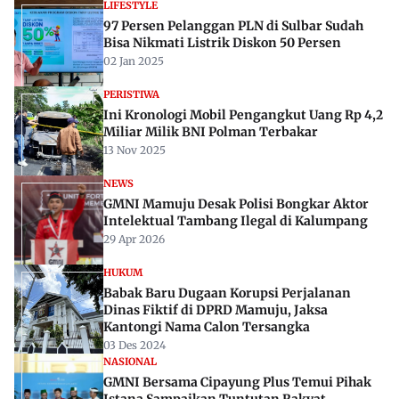
LIFESTYLE
97 Persen Pelanggan PLN di Sulbar Sudah
Bisa Nikmati Listrik Diskon 50 Persen
02 Jan 2025
PERISTIWA
Ini Kronologi Mobil Pengangkut Uang Rp 4,2
Miliar Milik BNI Polman Terbakar
13 Nov 2025
NEWS
GMNI Mamuju Desak Polisi Bongkar Aktor
Intelektual Tambang Ilegal di Kalumpang
29 Apr 2026
HUKUM
Babak Baru Dugaan Korupsi Perjalanan
Dinas Fiktif di DPRD Mamuju, Jaksa
Kantongi Nama Calon Tersangka
03 Des 2024
NASIONAL
GMNI Bersama Cipayung Plus Temui Pihak
Istana Sampaikan Tuntutan Rakyat