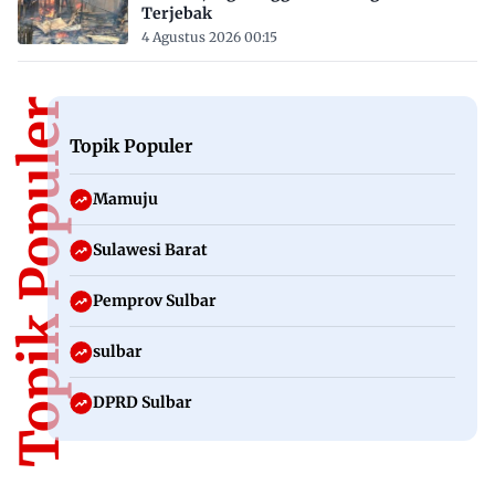
Terjebak
4 Agustus 2026 00:15
Topik Populer
Topik Populer
Mamuju
Sulawesi Barat
Pemprov Sulbar
sulbar
DPRD Sulbar