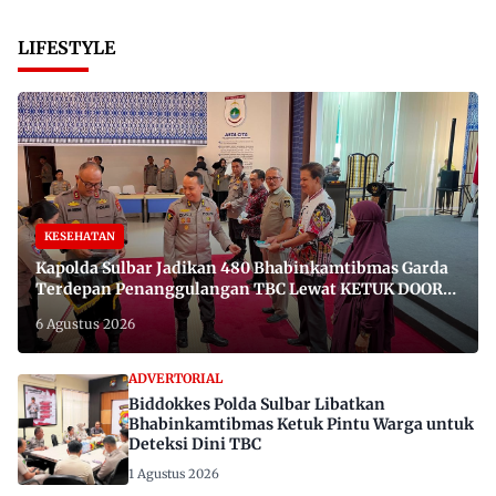
LIFESTYLE
KESEHATAN
Kapolda Sulbar Jadikan 480 Bhabinkamtibmas Garda
Terdepan Penanggulangan TBC Lewat KETUK DOORS
di 650 Desa
6 Agustus 2026
ADVERTORIAL
Biddokkes Polda Sulbar Libatkan
Bhabinkamtibmas Ketuk Pintu Warga untuk
Deteksi Dini TBC
1 Agustus 2026