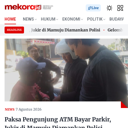
Live
HOME
NEWS
HUKUM
EKONOMI
POLITIK
BUDAYA
r Parkir, Jukir di Mamuju Diamankan Polisi
Gelombang Pana
HEADLINE
r Parkir, Jukir di Mamuju Diamankan Polisi
Skip
Gelombang Pana
to
content
7 Agustus 2026
NEWS
Paksa Pengunjung ATM Bayar Parkir,
Jukir di Mamuju Diamankan Polisi