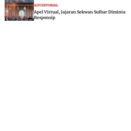
ADVERTORIAL
Apel Virtual, Jajaran Sekwan Sulbar Diminta
Responsip
20 Feb 2024
Jl. Rajawali, Mamuju, Sulawesi Barat, 91515
082293842888
mekoramedia@gmail.com
Tentang kami
Redaksi
Disclaimer
Privacy Policy
Kode Etik Jurnalistik
Pedoman Media Siber