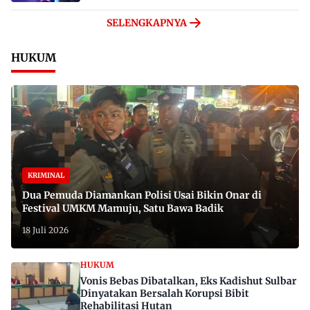
SELENGKAPNYA
HUKUM
KRIMINAL
Dua Pemuda Diamankan Polisi Usai Bikin Onar di
Festival UMKM Mamuju, Satu Bawa Badik
18 Juli 2026
HUKUM
Vonis Bebas Dibatalkan, Eks Kadishut Sulbar
Dinyatakan Bersalah Korupsi Bibit
Rehabilitasi Hutan