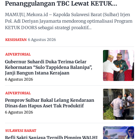
Penanggulangan TBC Lewat KETUK
DOORS di 650 Desa
MAMUJU, Mekora.id – Kapolda Sulawesi Barat (Sulbar) Irjen
Pol. Adi Deriyan Jayamarta mendorong optimalisasi Program
KETUK DOORS sebagai strategi proaktif…
6 Agustus 2026
KESEHATAN
ADVERTORIAL
Gubernur Suhardi Duka Terima Gelar
Kehormatan “Sulo Tappidena Balanipa”,
Janji Bangun Istana Kerajaan
6 Agustus 2026
ADVERTORIAL
Pemprov Sulbar Bakal Lelang Kendaraan
Dinas dan Hapus Aset Tak Produktif
6 Agustus 2026
SULAWESI BARAT
Refli Sakti Sanjaya Terpilh Pimpim WALHI