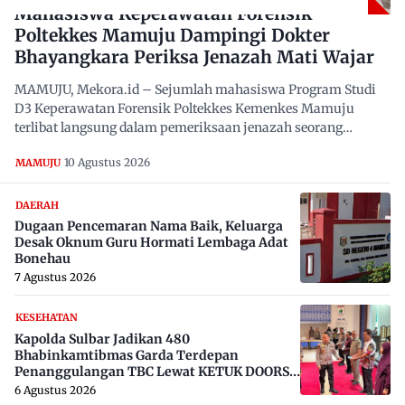
Mahasiswa Keperawatan Forensik
Poltekkes Mamuju Dampingi Dokter
Bhayangkara Periksa Jenazah Mati Wajar
MAMUJU, Mekora.id – Sejumlah mahasiswa Program Studi
D3 Keperawatan Forensik Poltekkes Kemenkes Mamuju
terlibat langsung dalam pemeriksaan jenazah seorang
perempuan…
10 Agustus 2026
MAMUJU
DAERAH
Dugaan Pencemaran Nama Baik, Keluarga
Desak Oknum Guru Hormati Lembaga Adat
Bonehau
7 Agustus 2026
KESEHATAN
Kapolda Sulbar Jadikan 480
Bhabinkamtibmas Garda Terdepan
Penanggulangan TBC Lewat KETUK DOORS
di 650 Desa
6 Agustus 2026