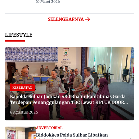
10 Maret 2026
SELENGKAPNYA
LIFESTYLE
KESEHATAN
Kapolda Sulbar Jadikan 480 Bhabinkamtibmas Garda
Terdepan Penanggulangan TBC Lewat KETUK DOORS
di 650 Desa
6 Agustus 2026
ADVERTORIAL
Biddokkes Polda Sulbar Libatkan