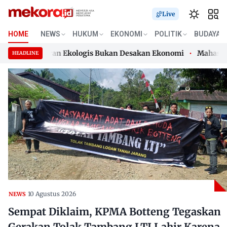
Live
HOME
NEWS
HUKUM
EKONOMI
POLITIK
BUDAYA
a Kesadaran Ekologis Bukan Desakan Ekonomi
Mahasiswa Ke
HEADLINE
a Kesadaran Ekologis Bukan Desakan Ekonomi
Skip
Mahasiswa Ke
to
content
10 Agustus 2026
NEWS
Sempat Diklaim, KPMA Botteng Tegaskan
Gerakan Tolak Tambang LTJ Lahir Karena