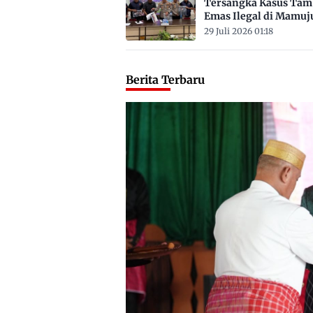
Tersangka Kasus Ta
Emas Ilegal di Mamuj
Satu ASN
29 Juli 2026 01:18
Berita Terbaru