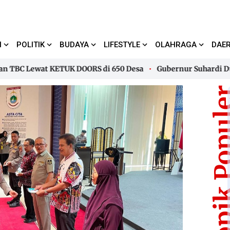
I
POLITIK
BUDAYA
LIFESTYLE
OLAHRAGA
DAE
 Lewat KETUK DOORS di 650 Desa
Gubernur Suhardi Duka Ter
 Lewat KETUK DOORS di 650 Desa
Gubernur Suhardi Duka Ter
Topik Pop