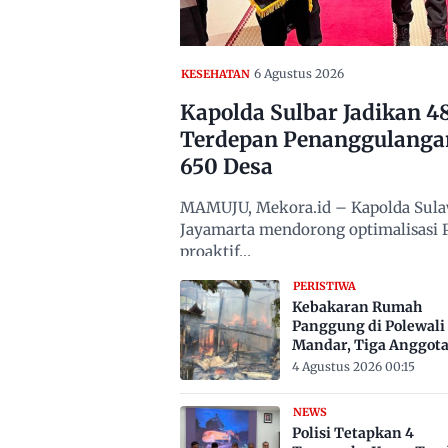
6 Agustus 2026
KESEHATAN
Kapolda Sulbar Jadikan 
Terdepan Penanggulanga
650 Desa
MAMUJU, Mekora.id – Kapolda Sulawe
Jayamarta mendorong optimalisasi
proaktif…
PERISTIWA
Kebakaran Rumah
Panggung di Polewali
Mandar, Tiga Anggot
Keluarga Tewas Terje
4 Agustus 2026 00:15
NEWS
Polisi Tetapkan 4