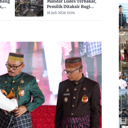
mbang
Mandar Ludes Terbakar,
u,
Pemilik Ditaksir Rugi
Rp200 Juta
18 Juli 2026 11:04