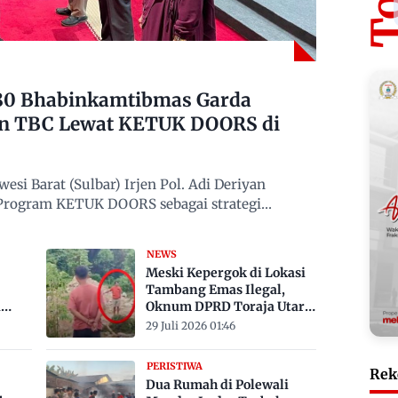
480 Bhabinkamtibmas Garda
n TBC Lewat KETUK DOORS di
si Barat (Sulbar) Irjen Pol. Adi Deriyan
 Program KETUK DOORS sebagai strategi
NEWS
Meski Kepergok di Lokasi
Tambang Emas Ilegal,
a
Oknum DPRD Toraja Utara
bak
Belum Jadi Tersangka
29 Juli 2026 01:46
PERISTIWA
Rek
Dua Rumah di Polewali