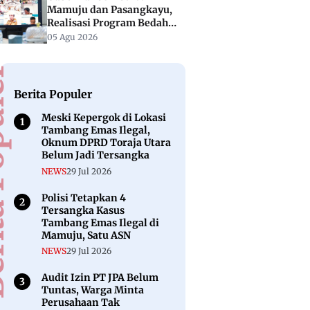
Mamuju dan Pasangkayu,
Realisasi Program Bedah
Rumah BSPS Masih Nol
05 Agu 2026
puler
Berita Populer
Meski Kepergok di Lokasi
Tambang Emas Ilegal,
Oknum DPRD Toraja Utara
Belum Jadi Tersangka
NEWS
29 Jul 2026
Polisi Tetapkan 4
Tersangka Kasus
Tambang Emas Ilegal di
Mamuju, Satu ASN
NEWS
29 Jul 2026
Audit Izin PT JPA Belum
Tuntas, Warga Minta
Perusahaan Tak