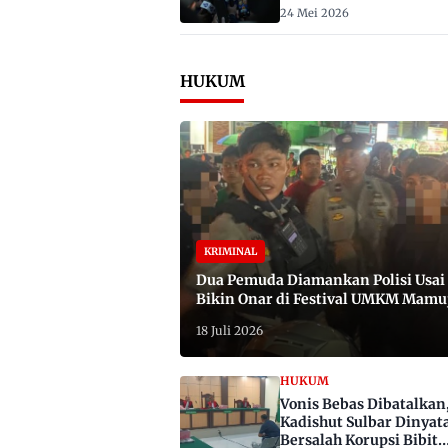
2029
24 Mei 2026
HUKUM
KRIMINAL
Dua Pemuda Diamankan Polisi Usai
Bikin Onar di Festival UMKM Mamu
Satu Bawa Badik
18 Juli 2026
HUKUM
Vonis Bebas Dibatalkan
Kadishut Sulbar Dinyat
Bersalah Korupsi Bibit