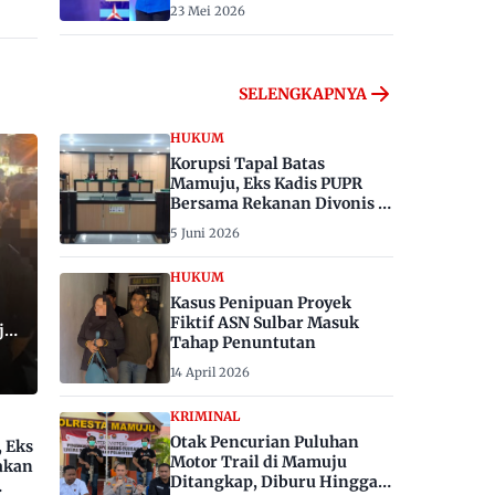
23 Mei 2026
SELENGKAPNYA
HUKUM
Korupsi Tapal Batas
Mamuju, Eks Kadis PUPR
Bersama Rekanan Divonis 6
dan 8 Tahun Penjara
5 Juni 2026
HUKUM
Kasus Penipuan Proyek
Fiktif ASN Sulbar Masuk
ju,
Tahap Penuntutan
14 April 2026
KRIMINAL
Otak Pencurian Puluhan
, Eks
Motor Trail di Mamuju
akan
Ditangkap, Diburu Hingga