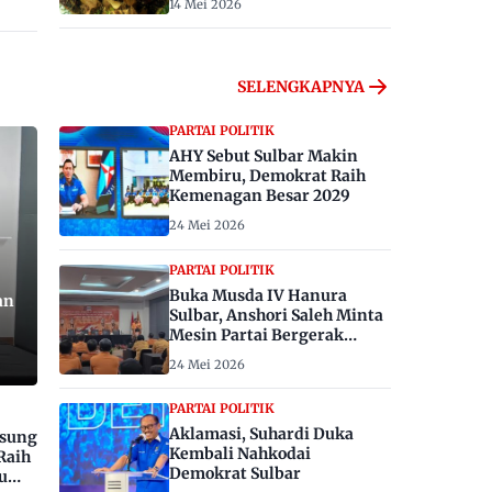
14 Mei 2026
SELENGKAPNYA
PARTAI POLITIK
AHY Sebut Sulbar Makin
Membiru, Demokrat Raih
Kemenagan Besar 2029
24 Mei 2026
PARTAI POLITIK
Buka Musda IV Hanura
an
Sulbar, Anshori Saleh Minta
Mesin Partai Bergerak
Menangkan Pemilu 2029
24 Mei 2026
PARTAI POLITIK
Aklamasi, Suhardi Duka
gsung
Kembali Nahkodai
Raih
Demokrat Sulbar
u