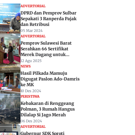
ADVERTORIAL
DPRD dan Pemprov Sulbar
Sepakati 3 Ranperda Pajak
dan Retribusi
05 Mar 2024
ADVERTORIAL
Pemprov Sulawesi Barat
Serahkan 66 Sertifikat
Merek Dagang untuk
UMKM
12 Agu 2025
NEWS
Hasil Pilkada Mamuju
Digugat Paslon Ado-Damris
ke MK
10 Des 2024
PERISTIWA
Kebakaran di Renggeang
Polman, 3 Rumah Hangus
Dilalap Si Jago Merah
06 Des 2024
ADVERTORIAL
Gubernur SDK Soroti