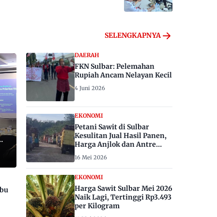
SELENGKAPNYA
DAERAH
FKN Sulbar: Pelemahan
Rupiah Ancam Nelayan Kecil
4 Juni 2026
EKONOMI
Petani Sawit di Sulbar
Kesulitan Jual Hasil Panen,
Harga Anjlok dan Antre
Berhari-hari
16 Mei 2026
EKONOMI
Harga Sawit Sulbar Mei 2026
ibu
Naik Lagi, Tertinggi Rp3.493
per Kilogram