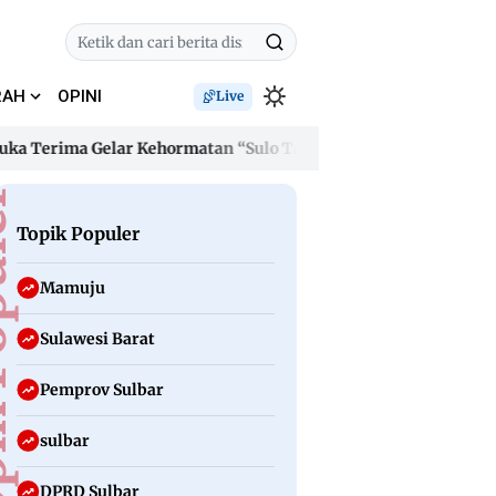
RAH
OPINI
Live
ima Gelar Kehormatan “Sulo Tappidena Balanipa”, Janji Bangu
ima Gelar Kehormatan “Sulo Tappidena Balanipa”, Janji Bangu
uler
Topik Populer
Mamuju
Sulawesi Barat
Pemprov Sulbar
sulbar
DPRD Sulbar