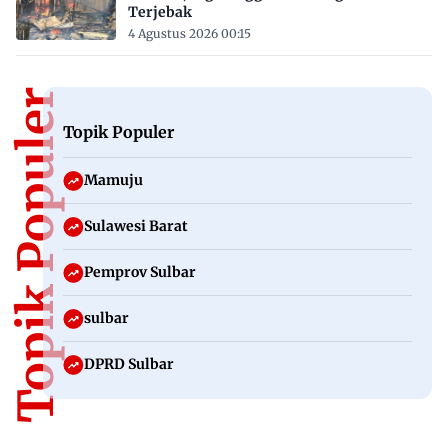
Terjebak
4 Agustus 2026 00:15
Topik Populer
Topik Populer
Mamuju
Sulawesi Barat
Pemprov Sulbar
sulbar
DPRD Sulbar