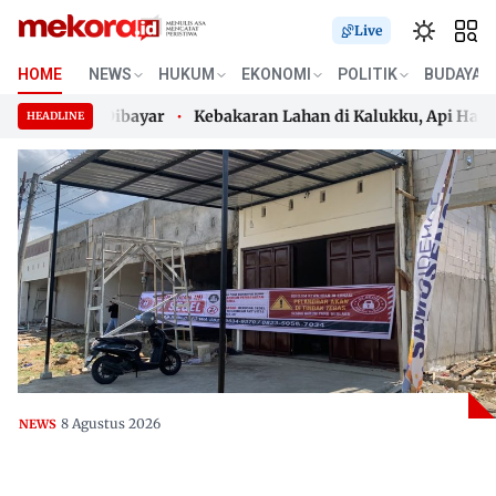
Live
HOME
NEWS
HUKUM
EKONOMI
POLITIK
BUDAYA
a Belum Dibayar
Kebakaran Lahan di Kalukku, Api Hangus
HEADLINE
a Belum Dibayar
Skip
Kebakaran Lahan di Kalukku, Api Hangus
to
content
8 Agustus 2026
NEWS