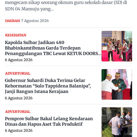
mengecam sikap seorang oknum guru sekolah dasar (SD) di
SDN 04 Mamuju yang…
7 Agustus 2026
DAERAH
KESEHATAN
Kapolda Sulbar Jadikan 480
Bhabinkamtibmas Garda Terdepan
Penanggulangan TBC Lewat KETUK DOORS
di 650 Desa
6 Agustus 2026
ADVERTORIAL
Gubernur Suhardi Duka Terima Gelar
Kehormatan “Sulo Tappidena Balanipa”,
Janji Bangun Istana Kerajaan
6 Agustus 2026
ADVERTORIAL
Pemprov Sulbar Bakal Lelang Kendaraan
Dinas dan Hapus Aset Tak Produktif
6 Agustus 2026