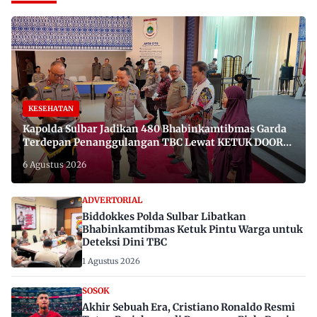
KESEHATAN
Kapolda Sulbar Jadikan 480 Bhabinkamtibmas Garda
Terdepan Penanggulangan TBC Lewat KETUK DOORS
di 650 Desa
6 Agustus 2026
ADVERTORIAL
Biddokkes Polda Sulbar Libatkan
Bhabinkamtibmas Ketuk Pintu Warga untuk
Deteksi Dini TBC
1 Agustus 2026
SOSOK
Akhir Sebuah Era, Cristiano Ronaldo Resmi