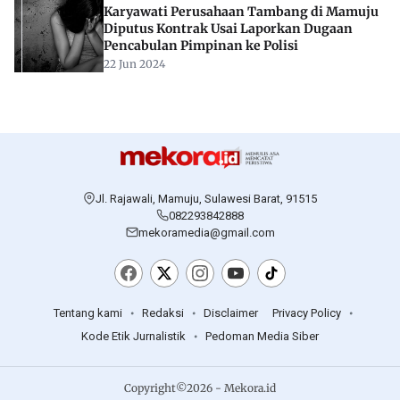
PILKADA
Kedatangan SDK-JSM Disambut Ribuan
Pendukung di Bandara Tampa Padang
Mamuju
04 Agu 2024
MAMASA
Pj Bupati Mamasa Muhammad Zain Resmi
Dilantik
08 Jan 2024
ADVERTORIAL
Peringati HPN, Kadis Kominfo Sulbar : Pers
Benteng Hadapi Gempuran AI
09 Feb 2026
HUKUM
Dugaan Korupsi Dana Desa Tanambuah Naik
Penyidikan, Kerugian Negara Capai Rp 500
Juta
22 Apr 2025
KRIMINAL
Karyawati Perusahaan Tambang di Mamuju
Diputus Kontrak Usai Laporkan Dugaan