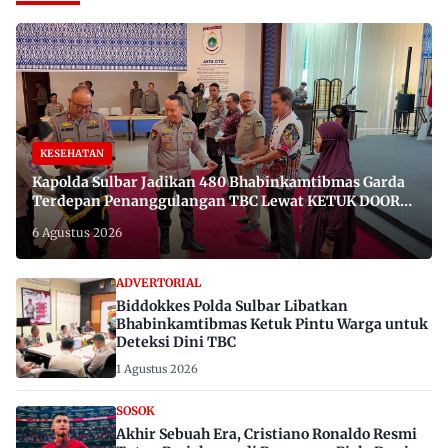
KESEHATAN
Kapolda Sulbar Jadikan 480 Bhabinkamtibmas Garda
Terdepan Penanggulangan TBC Lewat KETUK DOORS
di 650 Desa
6 Agustus 2026
ADVERTORIAL
Biddokkes Polda Sulbar Libatkan
Bhabinkamtibmas Ketuk Pintu Warga untuk
Deteksi Dini TBC
1 Agustus 2026
SOSOK
Akhir Sebuah Era, Cristiano Ronaldo Resmi