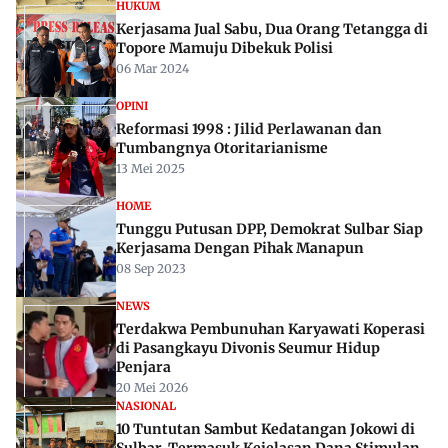
HUKUM
Kerjasama Jual Sabu, Dua Orang Tetangga di
Topore Mamuju Dibekuk Polisi
06 Mar 2024
OPINI
Reformasi 1998 : Jilid Perlawanan dan
Tumbangnya Otoritarianisme
13 Mei 2025
HOME
Tunggu Putusan DPP, Demokrat Sulbar Siap
Kerjasama Dengan Pihak Manapun
08 Sep 2023
NEWS
Terdakwa Pembunuhan Karyawati Koperasi
di Pasangkayu Divonis Seumur Hidup
Penjara
20 Mei 2026
NASIONAL
10 Tuntutan Sambut Kedatangan Jokowi di
Sulbar, Termasuk Kejelasan Dana Stimulan