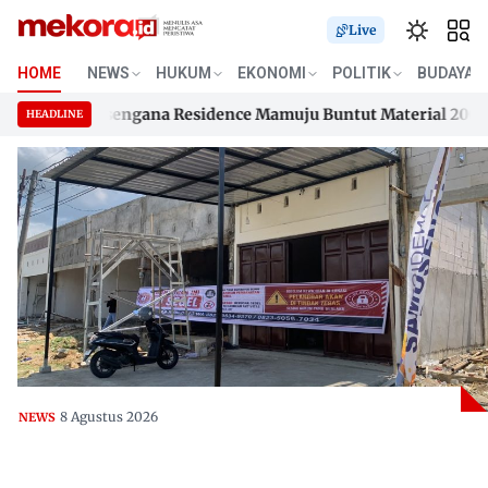
Live
HOME
NEWS
HUKUM
EKONOMI
POLITIK
BUDAYA
han Samusengana Residence Mamuju Buntut Material 200 Juta 
HEADLINE
han Samusengana Residence Mamuju Buntut Material 200 Juta 
Skip
to
content
8 Agustus 2026
NEWS