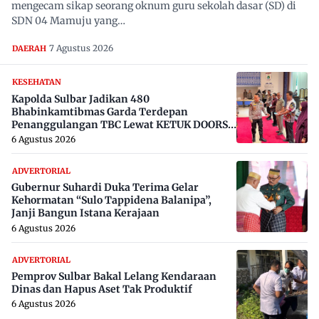
mengecam sikap seorang oknum guru sekolah dasar (SD) di
SDN 04 Mamuju yang…
7 Agustus 2026
DAERAH
KESEHATAN
Kapolda Sulbar Jadikan 480
Bhabinkamtibmas Garda Terdepan
Penanggulangan TBC Lewat KETUK DOORS
di 650 Desa
6 Agustus 2026
ADVERTORIAL
Gubernur Suhardi Duka Terima Gelar
Kehormatan “Sulo Tappidena Balanipa”,
Janji Bangun Istana Kerajaan
6 Agustus 2026
ADVERTORIAL
Pemprov Sulbar Bakal Lelang Kendaraan
Dinas dan Hapus Aset Tak Produktif
6 Agustus 2026