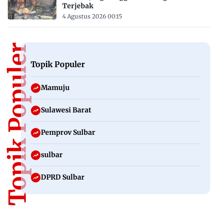
Terjebak
4 Agustus 2026 00:15
Topik Populer
Topik Populer
Mamuju
Sulawesi Barat
Pemprov Sulbar
sulbar
DPRD Sulbar