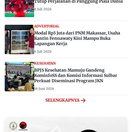
Tutup Perjalanan di Panggung Piala Dunia
8 Juli 2026
ADVERTORIAL
Modal Rp3 Juta dari PNM Makassar, Usaha
Kantin Fennawaty Kini Mampu Buka
Lapangan Kerja
6 Juli 2026
KESEHATAN
BPJS Kesehatan Mamuju Gandeng
KominfoSS dan Komisi Informasi Sulbar
Perkuat Diseminasi Program JKN
18 Juni 2026
SELENGKAPNYA