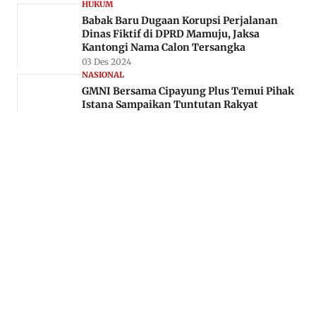
HUKUM
Babak Baru Dugaan Korupsi Perjalanan
Dinas Fiktif di DPRD Mamuju, Jaksa
Kantongi Nama Calon Tersangka
03 Des 2024
NASIONAL
GMNI Bersama Cipayung Plus Temui Pihak
Istana Sampaikan Tuntutan Rakyat
05 Sep 2025
Jl. Rajawali, Mamuju, Sulawesi Barat, 91515
082293842888
mekoramedia@gmail.com