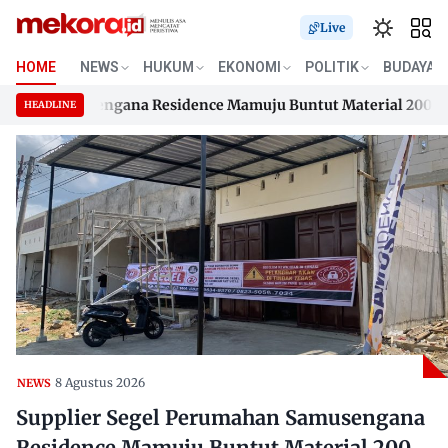
Live
HOME
NEWS
HUKUM
EKONOMI
POLITIK
BUDAYA
an Samusengana Residence Mamuju Buntut Material 200 Juta B
HEADLINE
an Samusengana Residence Mamuju Buntut Material 200 Juta B
Skip
to
content
8 Agustus 2026
NEWS
Supplier Segel Perumahan Samusengana
Residence Mamuju Buntut Material 200