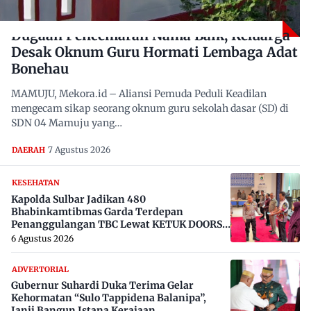
Dugaan Pencemaran Nama Baik, Keluarga
Desak Oknum Guru Hormati Lembaga Adat
Bonehau
MAMUJU, Mekora.id – Aliansi Pemuda Peduli Keadilan
mengecam sikap seorang oknum guru sekolah dasar (SD) di
SDN 04 Mamuju yang…
7 Agustus 2026
DAERAH
KESEHATAN
Kapolda Sulbar Jadikan 480
Bhabinkamtibmas Garda Terdepan
Penanggulangan TBC Lewat KETUK DOORS
di 650 Desa
6 Agustus 2026
ADVERTORIAL
Gubernur Suhardi Duka Terima Gelar
Kehormatan “Sulo Tappidena Balanipa”,
Janji Bangun Istana Kerajaan