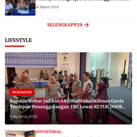
10 Maret 2026
SELENGKAPNYA
LIFESTYLE
KESEHATAN
Kapolda Sulbar Jadikan 480 Bhabinkamtibmas Garda
Terdepan Penanggulangan TBC Lewat KETUK DOORS
di 650 Desa
6 Agustus 2026
ADVERTORIAL