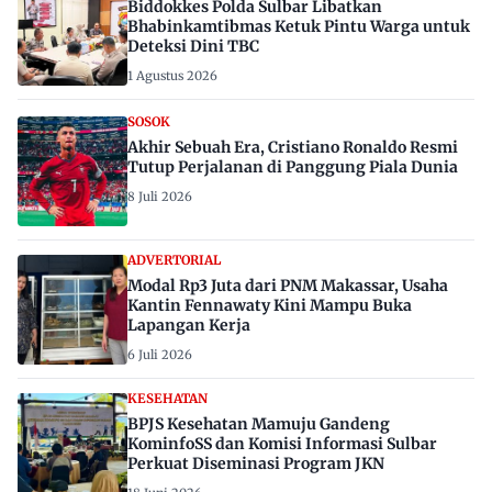
Biddokkes Polda Sulbar Libatkan
Bhabinkamtibmas Ketuk Pintu Warga untuk
Deteksi Dini TBC
1 Agustus 2026
SOSOK
Akhir Sebuah Era, Cristiano Ronaldo Resmi
Tutup Perjalanan di Panggung Piala Dunia
8 Juli 2026
ADVERTORIAL
Modal Rp3 Juta dari PNM Makassar, Usaha
Kantin Fennawaty Kini Mampu Buka
Lapangan Kerja
6 Juli 2026
KESEHATAN
BPJS Kesehatan Mamuju Gandeng
KominfoSS dan Komisi Informasi Sulbar
Perkuat Diseminasi Program JKN