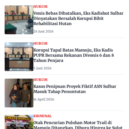
HUKUM
Vonis Bebas Dibatalkan, Eks Kadishut Sulbar
Dinyatakan Bersalah Korupsi Bibit
Rehabilitasi Hutan
26 Juni 2026
HUKUM
Korupsi Tapal Batas Mamuju, Eks Kadis
PUPR Bersama Rekanan Divonis 6 dan 8
Tahun Penjara
5 Juni 2026
HUKUM
Kasus Penipuan Proyek Fiktif ASN Sulbar
Masuk Tahap Penuntutan
14 April 2026
KRIMINAL
Otak Pencurian Puluhan Motor Trail di
Mamuju Ditangkap, Diburu Hingga ke Sulut