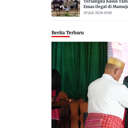
Tersangka Kasus Ta
Emas Ilegal di Mamuj
Satu ASN
29 Juli 2026 01:18
Berita Terbaru