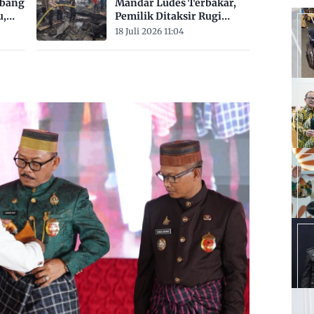
mbang
Mandar Ludes Terbakar,
u,
Pemilik Ditaksir Rugi
Rp200 Juta
18 Juli 2026 11:04