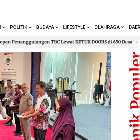
I
POLITIK
BUDAYA
LIFESTYLE
OLAHRAGA
DAE
 Penanggulangan TBC Lewat KETUK DOORS di 650 Desa
Guber
 Penanggulangan TBC Lewat KETUK DOORS di 650 Desa
Guber
Topik Pop