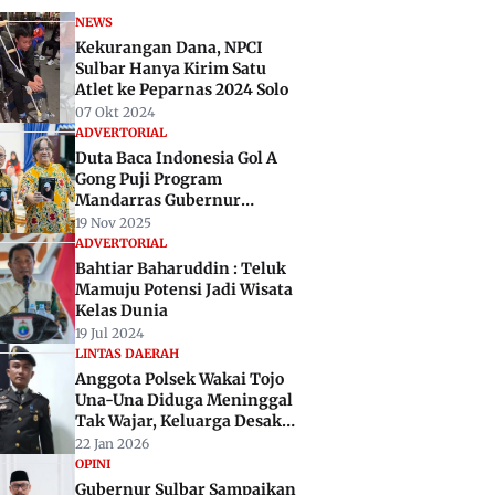
NEWS
Kekurangan Dana, NPCI
Sulbar Hanya Kirim Satu
Atlet ke Peparnas 2024 Solo
07 Okt 2024
ADVERTORIAL
Duta Baca Indonesia Gol A
Gong Puji Program
Mandarras Gubernur
Sulbar: Ini Tonggak
19 Nov 2025
Indonesia Menulis
ADVERTORIAL
Bahtiar Baharuddin : Teluk
Mamuju Potensi Jadi Wisata
Kelas Dunia
19 Jul 2024
LINTAS DAERAH
Anggota Polsek Wakai Tojo
Una-Una Diduga Meninggal
Tak Wajar, Keluarga Desak
Polda Sulteng Usut Tuntas
22 Jan 2026
OPINI
Gubernur Sulbar Sampaikan