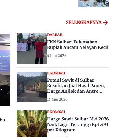
SELENGKAPNYA
DAERAH
FKN Sulbar: Pelemahan
Rupiah Ancam Nelayan Kecil
4 Juni 2026
EKONOMI
Petani Sawit di Sulbar
Kesulitan Jual Hasil Panen,
Harga Anjlok dan Antre
Berhari-hari
16 Mei 2026
EKONOMI
Harga Sawit Sulbar Mei 2026
ibu
Naik Lagi, Tertinggi Rp3.493
per Kilogram