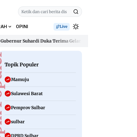
RAH
OPINI
Live
nur Suhardi Duka Terima Gelar Kehormatan “Sulo Tappidena Bal
nur Suhardi Duka Terima Gelar Kehormatan “Sulo Tappidena Bal
uler
Topik Populer
Mamuju
Sulawesi Barat
Pemprov Sulbar
sulbar
DPRD Sulbar