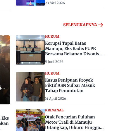
23 Mei 2026
SELENGKAPNYA
HUKUM
Korupsi Tapal Batas
Mamuju, Eks Kadis PUPR
Bersama Rekanan Divonis 6
dan 8 Tahun Penjara
5 Juni 2026
HUKUM
Kasus Penipuan Proyek
Fiktif ASN Sulbar Masuk
ju,
Tahap Penuntutan
14 April 2026
KRIMINAL
Otak Pencurian Puluhan
, Eks
Motor Trail di Mamuju
akan
Ditangkap, Diburu Hingga