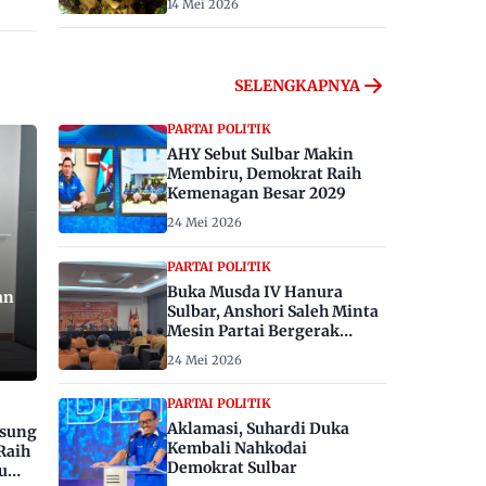
14 Mei 2026
SELENGKAPNYA
PARTAI POLITIK
AHY Sebut Sulbar Makin
Membiru, Demokrat Raih
Kemenagan Besar 2029
24 Mei 2026
PARTAI POLITIK
Buka Musda IV Hanura
an
Sulbar, Anshori Saleh Minta
Mesin Partai Bergerak
Menangkan Pemilu 2029
24 Mei 2026
PARTAI POLITIK
Aklamasi, Suhardi Duka
gsung
Kembali Nahkodai
Raih
Demokrat Sulbar
u