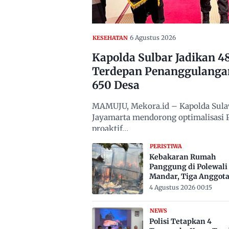
6 Agustus 2026
KESEHATAN
Kapolda Sulbar Jadikan 
Terdepan Penanggulanga
650 Desa
MAMUJU, Mekora.id – Kapolda Sulawe
Jayamarta mendorong optimalisasi
proaktif…
PERISTIWA
Kebakaran Rumah
Panggung di Polewali
Mandar, Tiga Anggot
Keluarga Tewas Terje
4 Agustus 2026 00:15
NEWS
Polisi Tetapkan 4