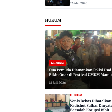
2029
24 Mei 2026
HUKUM
KRIMINAL
Dua Pemuda Diamankan Polisi Usai
Bikin Onar di Festival UMKM Mamu
Satu Bawa Badik
18 Juli 2026
HUKUM
Vonis Bebas Dibatalkan
Kadishut Sulbar Dinyat
Bersalah Korupsi Bibit