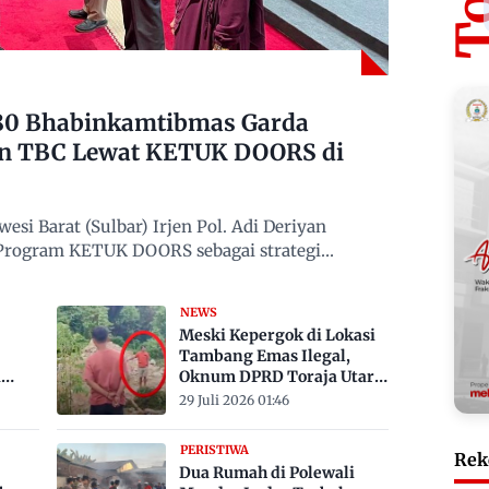
480 Bhabinkamtibmas Garda
n TBC Lewat KETUK DOORS di
si Barat (Sulbar) Irjen Pol. Adi Deriyan
 Program KETUK DOORS sebagai strategi
NEWS
Meski Kepergok di Lokasi
Tambang Emas Ilegal,
a
Oknum DPRD Toraja Utara
bak
Belum Jadi Tersangka
29 Juli 2026 01:46
PERISTIWA
Rek
Dua Rumah di Polewali