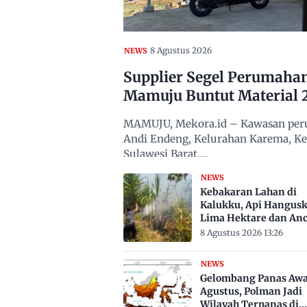
8 Agustus 2026
NEWS
Supplier Segel Perumaha
Mamuju Buntut Material 
MAMUJU, Mekora.id – Kawasan peru
Andi Endeng, Kelurahan Karema, 
Sulawesi Barat,…
NEWS
Kebakaran Lahan di
Kalukku, Api Hangus
Lima Hektare dan An
Permukiman
8 Agustus 2026 13:26
NEWS
Gelombang Panas Awa
Agustus, Polman Jadi
Wilayah Terpanas di