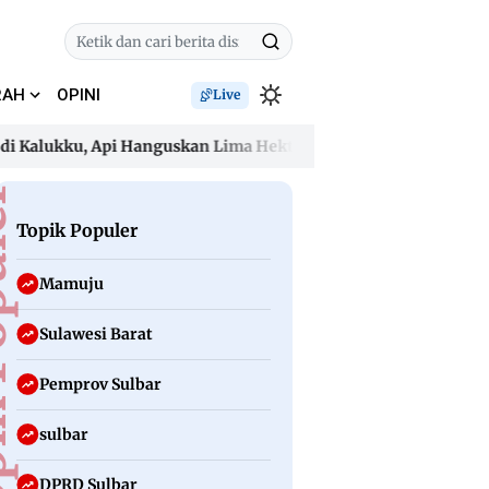
RAH
OPINI
Live
lukku, Api Hanguskan Lima Hektare dan Ancam Permukiman
lukku, Api Hanguskan Lima Hektare dan Ancam Permukiman
uler
Topik Populer
Mamuju
Sulawesi Barat
Pemprov Sulbar
sulbar
DPRD Sulbar