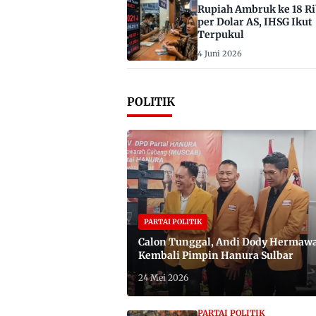
Rupiah Ambruk ke 18 R
per Dolar AS, IHSG Ikut
Terpukul
4 Juni 2026
POLITIK
PARTAI POLITIK
Calon Tunggal, Andi Dody Hermaw
Kembali Pimpin Hanura Sulbar
24 Mei 2026
PARTAI POLITIK