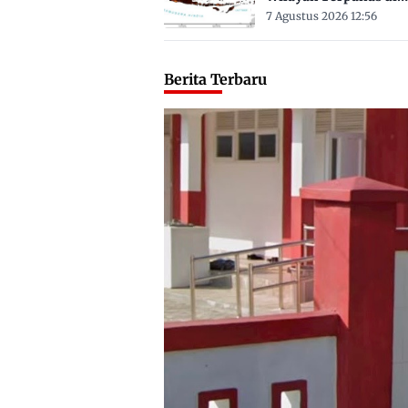
Sulbar Suhu Lebih Dar
7 Agustus 2026 12:56
Derajat Celsius
Berita Terbaru