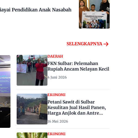
iayai Pendidikan Anak Nasabah
SELENGKAPNYA
DAERAH
FKN Sulbar: Pelemahan
Rupiah Ancam Nelayan Kecil
4 Juni 2026
EKONOMI
Petani Sawit di Sulbar
Kesulitan Jual Hasil Panen,
Harga Anjlok dan Antre
Berhari-hari
16 Mei 2026
EKONOMI