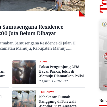
n Samusengana Residence
200 Juta Belum Dibayar
mahan Samusengana Residence di Jalan H.
Kecamatan Mamuju, Kabupaten Mamuju,
NEWS
Paksa Pengunjung ATM
kan
Bayar Parkir, Jukir di
cam
Mamuju Diamankan Polisi
7 Agustus 2026 15:32
PERISTIWA
l
Kebakaran Rumah
Rek
Panggung di Polewali
Mandar, Tiga Anggota