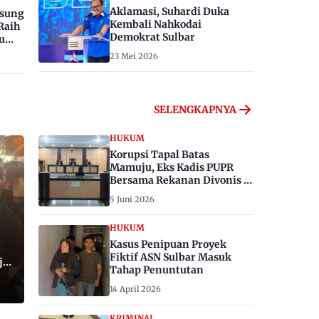
Aklamasi, Suhardi Duka
gsung
Kembali Nahkodai
Raih
Demokrat Sulbar
u
23 Mei 2026
SELENGKAPNYA
HUKUM
Korupsi Tapal Batas
Mamuju, Eks Kadis PUPR
Bersama Rekanan Divonis 6
dan 8 Tahun Penjara
5 Juni 2026
HUKUM
Kasus Penipuan Proyek
Fiktif ASN Sulbar Masuk
ju,
Tahap Penuntutan
14 April 2026
KRIMINAL