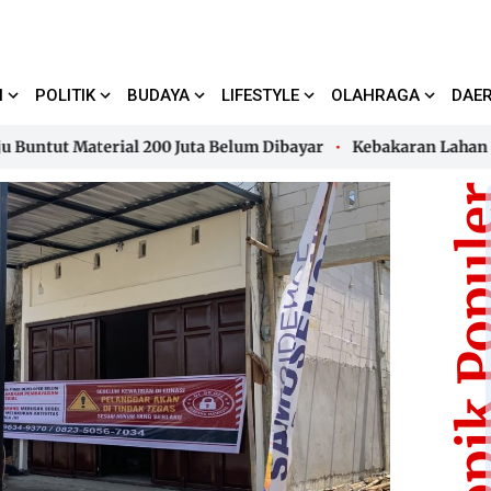
I
POLITIK
BUDAYA
LIFESTYLE
OLAHRAGA
DAE
t Material 200 Juta Belum Dibayar
Kebakaran Lahan di Ka
t Material 200 Juta Belum Dibayar
Kebakaran Lahan di Ka
Topik Pop