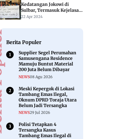
Kedatangan Jokowi di
Sulbar, Termasuk Kejelasan
Dana Stimulan Tahap II
22 Apr 2024
puler
Berita Populer
Supplier Segel Perumahan
Samusengana Residence
Mamuju Buntut Material
200 Juta Belum Dibayar
NEWS
08 Agu 2026
Meski Kepergok di Lokasi
Tambang Emas Ilegal,
Oknum DPRD Toraja Utara
Belum Jadi Tersangka
NEWS
29 Jul 2026
Polisi Tetapkan 4
Tersangka Kasus
Tambang Emas Ilegal di