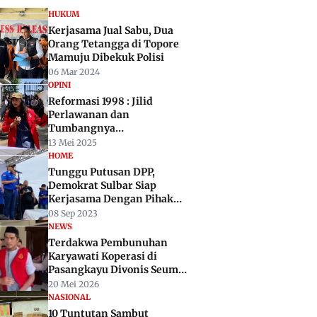
HUKUM
Kerjasama Jual Sabu, Dua
Orang Tetangga di Topore
Mamuju Dibekuk Polisi
06 Mar 2024
OPINI
Reformasi 1998 : Jilid
Perlawanan dan
Tumbangnya
Otoritarianisme
13 Mei 2025
HOME
Tunggu Putusan DPP,
Demokrat Sulbar Siap
Kerjasama Dengan Pihak
Manapun
08 Sep 2023
NEWS
Terdakwa Pembunuhan
Karyawati Koperasi di
Pasangkayu Divonis Seumur
Hidup Penjara
20 Mei 2026
NASIONAL
10 Tuntutan Sambut