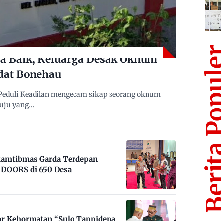
Berita Po
 Baik, Keluarga Desak Oknum
dat Bonehau
Peduli Keadilan mengecam sikap seorang oknum
muju yang…
nkamtibmas Garda Terdepan
DOORS di 650 Desa
ar Kehormatan “Sulo Tappidena