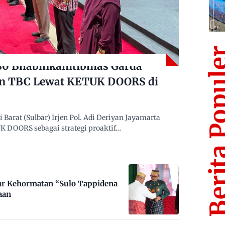
Berita Po
480 Bhabinkamtibmas Garda
n TBC Lewat KETUK DOORS di
arat (Sulbar) Irjen Pol. Adi Deriyan Jayamarta
 DOORS sebagai strategi proaktif…
ar Kehormatan “Sulo Tappidena
aan