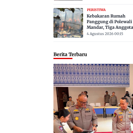
PERISTIWA
Kebakaran Rumah
Panggung di Polewali
Mandar, Tiga Anggot
Keluarga Tewas Terje
4 Agustus 2026 00:15
Berita Terbaru