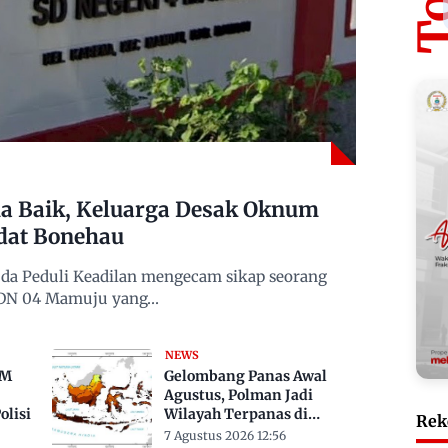
 Baik, Keluarga Desak Oknum
dat Bonehau
da Peduli Keadilan mengecam sikap seorang
 SDN 04 Mamuju yang…
NEWS
TM
Gelombang Panas Awal
Agustus, Polman Jadi
lisi
Wilayah Terpanas di
Rek
Sulbar Suhu Lebih Dari 33
7 Agustus 2026 12:56