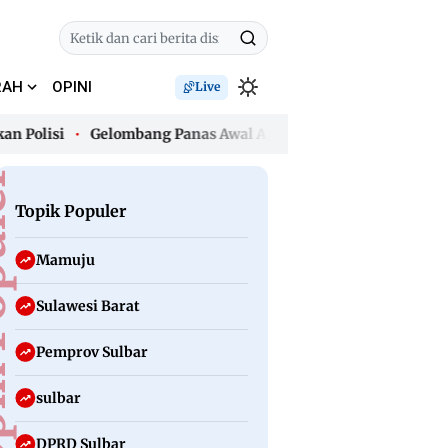
RAH
OPINI
Live
si
Gelombang Panas Awal Agustus, Polman Jadi Wilayah Terpa
si
Gelombang Panas Awal Agustus, Polman Jadi Wilayah Terpa
uler
Topik Populer
Mamuju
Sulawesi Barat
Pemprov Sulbar
sulbar
DPRD Sulbar