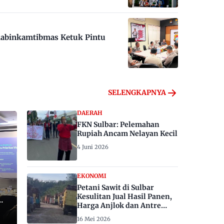
habinkamtibmas Ketuk Pintu
SELENGKAPNYA
DAERAH
FKN Sulbar: Pelemahan
Rupiah Ancam Nelayan Kecil
4 Juni 2026
EKONOMI
Petani Sawit di Sulbar
Kesulitan Jual Hasil Panen,
Harga Anjlok dan Antre
Berhari-hari
16 Mei 2026