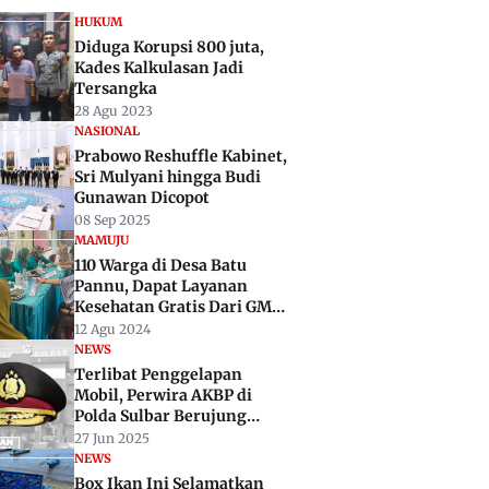
HUKUM
Diduga Korupsi 800 juta,
Kades Kalkulasan Jadi
Tersangka
28 Agu 2023
NASIONAL
Prabowo Reshuffle Kabinet,
Sri Mulyani hingga Budi
Gunawan Dicopot
08 Sep 2025
MAMUJU
110 Warga di Desa Batu
Pannu, Dapat Layanan
Kesehatan Gratis Dari GMNI
Mamuju Komisariat Andini
12 Agu 2024
dan Dinkes Sulbar
NEWS
Terlibat Penggelapan
Mobil, Perwira AKBP di
Polda Sulbar Berujung
Dipecat
27 Jun 2025
NEWS
Box Ikan Ini Selamatkan