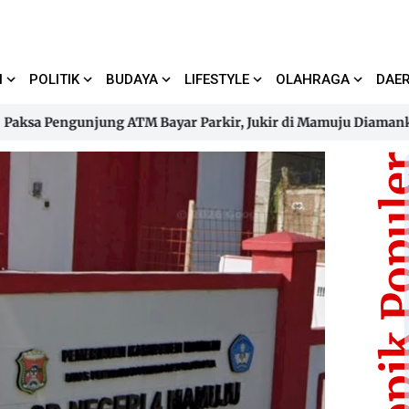
I
POLITIK
BUDAYA
LIFESTYLE
OLAHRAGA
DAE
Pengunjung ATM Bayar Parkir, Jukir di Mamuju Diamankan Poli
Pengunjung ATM Bayar Parkir, Jukir di Mamuju Diamankan Poli
Topik Pop