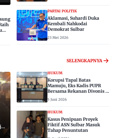
PARTAI POLITIK
Aklamasi, Suhardi Duka
gsung
Kembali Nahkodai
Raih
Demokrat Sulbar
u
23 Mei 2026
SELENGKAPNYA
HUKUM
Korupsi Tapal Batas
Mamuju, Eks Kadis PUPR
Bersama Rekanan Divonis 6
dan 8 Tahun Penjara
5 Juni 2026
HUKUM
Kasus Penipuan Proyek
Fiktif ASN Sulbar Masuk
ju,
Tahap Penuntutan