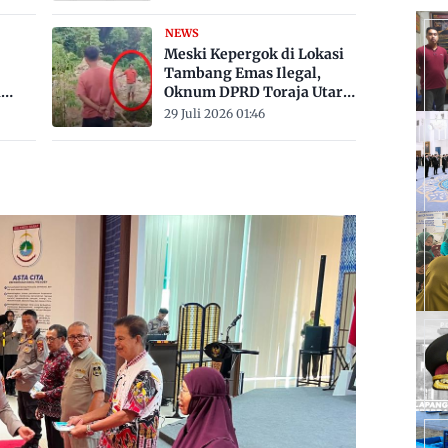
Derajat Celsius
NEWS
Meski Kepergok di Lokasi
Tambang Emas Ilegal,
a
Oknum DPRD Toraja Utara
bak
Belum Jadi Tersangka
29 Juli 2026 01:46