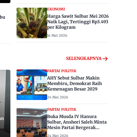
EKONOMI
Harga Sawit Sulbar Mei 2026
ibu
Naik Lagi, Tertinggi Rp3.493
per Kilogram
14 Mei 2026
SELENGKAPNYA
PARTAI POLITIK
AHY Sebut Sulbar Makin
Membiru, Demokrat Raih
Kemenagan Besar 2029
24 Mei 2026
PARTAI POLITIK
Buka Musda IV Hanura
an
Sulbar, Anshori Saleh Minta
Mesin Partai Bergerak
Menangkan Pemilu 2029
24 Mei 2026