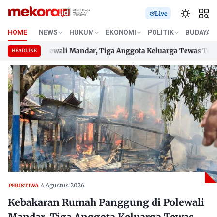
Live
HOME
NEWS
HUKUM
EKONOMI
POLITIK
BUDAYA
g di Polewali Mandar, Tiga Anggota Keluarga Tewas Terjeba
HEADLINE
g di Polewali Mandar, Tiga Anggota Keluarga Tewas Terjeba
Skip
to
content
4 Agustus 2026
PERISTIWA
Kebakaran Rumah Panggung di Polewali
Mandar, Tiga Anggota Keluarga Tewas