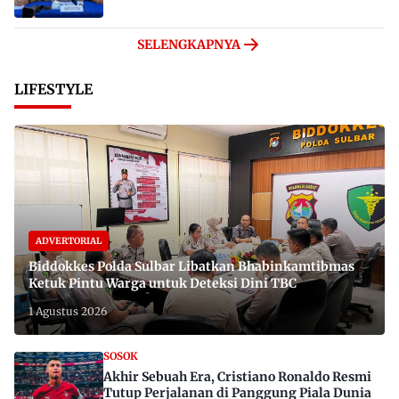
SELENGKAPNYA
LIFESTYLE
ADVERTORIAL
Biddokkes Polda Sulbar Libatkan Bhabinkamtibmas
Ketuk Pintu Warga untuk Deteksi Dini TBC
1 Agustus 2026
SOSOK
Akhir Sebuah Era, Cristiano Ronaldo Resmi
Tutup Perjalanan di Panggung Piala Dunia