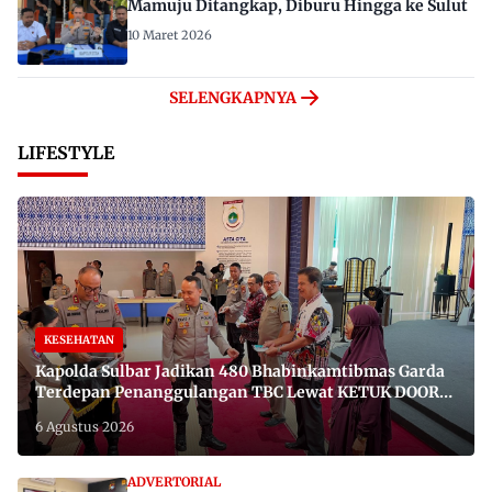
Mamuju Ditangkap, Diburu Hingga ke Sulut
10 Maret 2026
SELENGKAPNYA
LIFESTYLE
KESEHATAN
Kapolda Sulbar Jadikan 480 Bhabinkamtibmas Garda
Terdepan Penanggulangan TBC Lewat KETUK DOORS
di 650 Desa
6 Agustus 2026
ADVERTORIAL