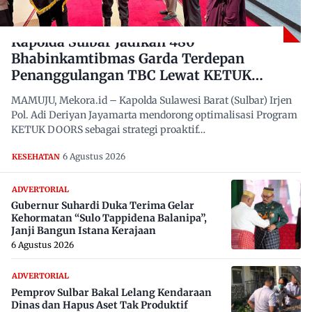
Kapolda Sulbar Jadikan 480
Bhabinkamtibmas Garda Terdepan
Penanggulangan TBC Lewat KETUK
DOORS di 650 Desa
MAMUJU, Mekora.id – Kapolda Sulawesi Barat (Sulbar) Irjen
Pol. Adi Deriyan Jayamarta mendorong optimalisasi Program
KETUK DOORS sebagai strategi proaktif…
6 Agustus 2026
KESEHATAN
ADVERTORIAL
Gubernur Suhardi Duka Terima Gelar
Kehormatan “Sulo Tappidena Balanipa”,
Janji Bangun Istana Kerajaan
6 Agustus 2026
ADVERTORIAL
Pemprov Sulbar Bakal Lelang Kendaraan
Dinas dan Hapus Aset Tak Produktif