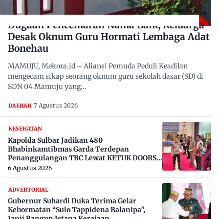
Dugaan Pencemaran Nama Baik, Keluarga
Desak Oknum Guru Hormati Lembaga Adat
Bonehau
MAMUJU, Mekora.id – Aliansi Pemuda Peduli Keadilan
mengecam sikap seorang oknum guru sekolah dasar (SD) di
SDN 04 Mamuju yang…
7 Agustus 2026
DAERAH
KESEHATAN
Kapolda Sulbar Jadikan 480
Bhabinkamtibmas Garda Terdepan
Penanggulangan TBC Lewat KETUK DOORS
di 650 Desa
6 Agustus 2026
ADVERTORIAL
Gubernur Suhardi Duka Terima Gelar
Kehormatan “Sulo Tappidena Balanipa”,
Janji Bangun Istana Kerajaan