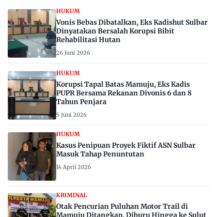
HUKUM
Vonis Bebas Dibatalkan, Eks Kadishut Sulbar
Dinyatakan Bersalah Korupsi Bibit
Rehabilitasi Hutan
26 Juni 2026
HUKUM
Korupsi Tapal Batas Mamuju, Eks Kadis
PUPR Bersama Rekanan Divonis 6 dan 8
Tahun Penjara
5 Juni 2026
HUKUM
Kasus Penipuan Proyek Fiktif ASN Sulbar
Masuk Tahap Penuntutan
14 April 2026
KRIMINAL
Otak Pencurian Puluhan Motor Trail di
Mamuju Ditangkap, Diburu Hingga ke Sulut