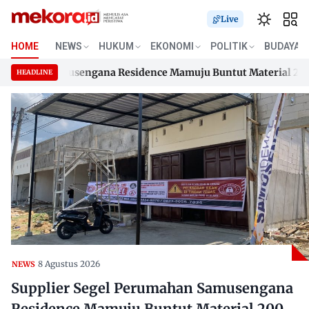
Live
HOME
NEWS
HUKUM
EKONOMI
POLITIK
BUDAYA
ahan Samusengana Residence Mamuju Buntut Material 200 Juta
HEADLINE
ahan Samusengana Residence Mamuju Buntut Material 200 Juta
Skip
to
content
8 Agustus 2026
NEWS
Supplier Segel Perumahan Samusengana
Residence Mamuju Buntut Material 200