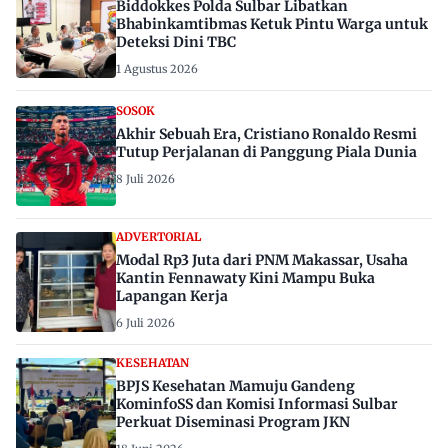
Biddokkes Polda Sulbar Libatkan
Bhabinkamtibmas Ketuk Pintu Warga untuk
Deteksi Dini TBC
1 Agustus 2026
SOSOK
Akhir Sebuah Era, Cristiano Ronaldo Resmi
Tutup Perjalanan di Panggung Piala Dunia
8 Juli 2026
ADVERTORIAL
Modal Rp3 Juta dari PNM Makassar, Usaha
Kantin Fennawaty Kini Mampu Buka
Lapangan Kerja
6 Juli 2026
KESEHATAN
BPJS Kesehatan Mamuju Gandeng
KominfoSS dan Komisi Informasi Sulbar
Perkuat Diseminasi Program JKN