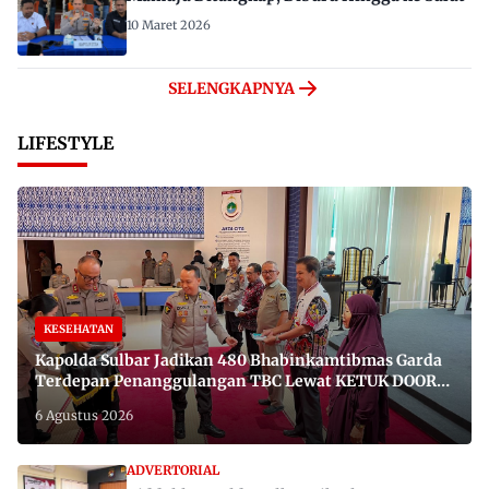
10 Maret 2026
SELENGKAPNYA
LIFESTYLE
KESEHATAN
Kapolda Sulbar Jadikan 480 Bhabinkamtibmas Garda
Terdepan Penanggulangan TBC Lewat KETUK DOORS
di 650 Desa
6 Agustus 2026
ADVERTORIAL