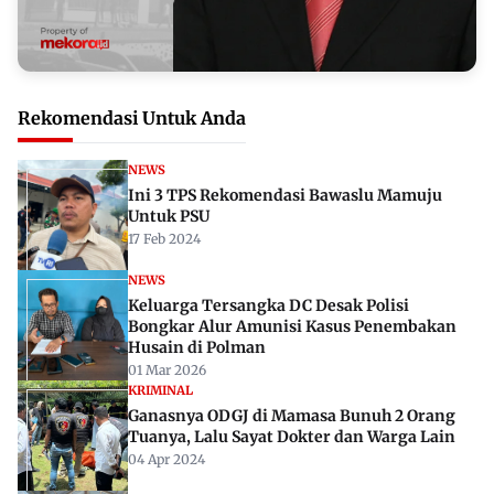
Rekomendasi Untuk Anda
NEWS
Ini 3 TPS Rekomendasi Bawaslu Mamuju
Untuk PSU
17 Feb 2024
NEWS
Keluarga Tersangka DC Desak Polisi
Bongkar Alur Amunisi Kasus Penembakan
Husain di Polman
01 Mar 2026
KRIMINAL
Ganasnya ODGJ di Mamasa Bunuh 2 Orang
Tuanya, Lalu Sayat Dokter dan Warga Lain
04 Apr 2024