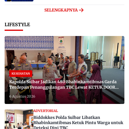
SELENGKAPNYA
LIFESTYLE
KESEHATAN
Kapolda Sulbar Jadikan 480 Bhabinkamtibmas Garda
Terdepan Penanggulangan TBC Lewat KETUK DOORS
di 650 Desa
6 Agustus 2026
ADVERTORIAL
Biddokkes Polda Sulbar Libatkan
Bhabinkamtibmas Ketuk Pintu Warga untuk
Deteksi Dini TBC