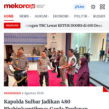
Live
HOME
NEWS
HUKUM
EKONOMI
POLITIK
BUDAYA
n Penanggulangan TBC Lewat KETUK DOORS di 650 Desa
Gube
HEADLINE
n Penanggulangan TBC Lewat KETUK DOORS di 650 Desa
Skip
Gube
to
content
6 Agustus 2026
KESEHATAN
Kapolda Sulbar Jadikan 480
Bhabinkamtibmas Garda Terdepan