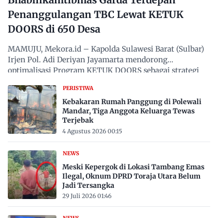
Penanggulangan TBC Lewat KETUK
DOORS di 650 Desa
MAMUJU, Mekora.id – Kapolda Sulawesi Barat (Sulbar)
Irjen Pol. Adi Deriyan Jayamarta mendorong
optimalisasi Program KETUK DOORS sebagai strategi
proaktif…
PERISTIWA
Kebakaran Rumah Panggung di Polewali
Mandar, Tiga Anggota Keluarga Tewas
Terjebak
4 Agustus 2026 00:15
NEWS
Meski Kepergok di Lokasi Tambang Emas
Ilegal, Oknum DPRD Toraja Utara Belum
Jadi Tersangka
29 Juli 2026 01:46
NEWS